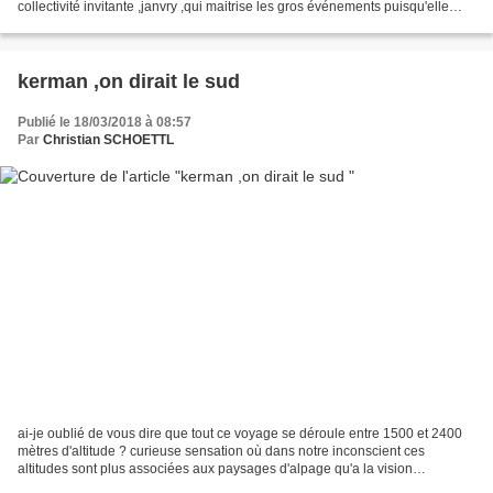
collectivité invitante ,janvry ,qui maitrise les gros événements puisqu'elle
recoit a travers ses animations plus...
kerman ,on dirait le sud
Publié le 18/03/2018 à 08:57
Par
Christian SCHOETTL
ai-je oublié de vous dire que tout ce voyage se déroule entre 1500 et 2400
mètres d'altitude ? curieuse sensation où dans notre inconscient ces
altitudes sont plus associées aux paysages d'alpage qu'a la vision
hypnotique des étendues pierreuses aux ocres...