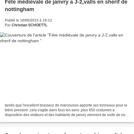
Fête médiévale de janvry a J-2,valls en sherif de
nottingham
Publié le 18/06/2015 à 18:12
Par
Christian SCHOETTL
tandis que l'excellent brasseur de marcoussis apporte ses tonneaux pour la
bière pression ,cela s'agite dans tous les sens ,plus 650 costumes a
disposition des visiteurs et des habitants de janvry viennent de sortir de nos
stocks et sont triés et classés,ils...