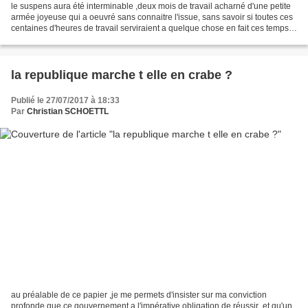
le suspens aura été interminable ,deux mois de travail acharné d'une petite
armée joyeuse qui a oeuvré sans connaitre l'issue, sans savoir si toutes ces
centaines d'heures de travail serviraient a quelque chose en fait ces temps
de préparation sont des...
la republique marche t elle en crabe ?
Publié le 27/07/2017 à 18:33
Par
Christian SCHOETTL
au préalable de ce papier ,je me permets d'insister sur ma conviction
profonde que ce gouvernement a l'impérative obligation de réussir ,et qu'un