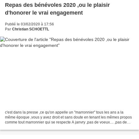
Repas des bénévoles 2020 ,ou le plaisir
d'honorer le vrai engagement
Publié le 03/02/2020 à 17:56
Par
Christian SCHOETTL
c'est dans la presse ,ce qu'on appelle un "marronnier" tous les ans a la
même époque ,vous y avez droit et sans doute en tenant les mêmes propos
comme tout marronnier qui se respecte A janvry ,pas de voeux.... ,pas de
podium fleuri, pas d’alignement d'élus...