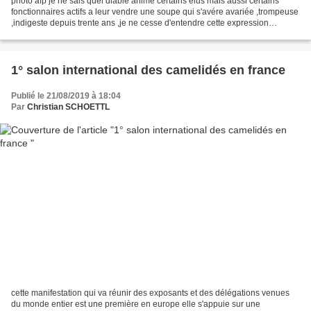
photo afp je ne sais quel diable anime certains élus mais aussi certains
fonctionnaires actifs a leur vendre une soupe qui s'avére avariée ,trompeuse
,indigeste depuis trente ans ,je ne cesse d'entendre cette expression
"faisons des économies d’échelle"...
1° salon international des camelidés en france
Publié le 21/08/2019 à 18:04
Par
Christian SCHOETTL
cette manifestation qui va réunir des exposants et des délégations venues
du monde entier est une première en europe elle s'appuie sur une