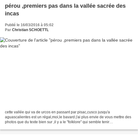
pérou ,premiers pas dans la vallée sacrée des
incas
Publié le 16/03/2016 à 05:02
Par
Christian SCHOETTL
cette vallée qui va de urcos en passant par pisac,cusco jusqu'a
aguascalientes est un régal,moi,le bavard j'ai plus envie de vous mettre des
photos que du texte bien sur ,il y a le "folklore" qui semble tenir
d'unerelecture de tintin que de fondements...