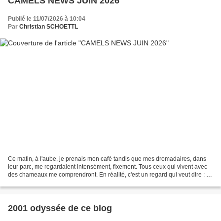
CAMELS NEWS JUIN 2026
Publié le 11/07/2026 à 10:04
Par
Christian SCHOETTL
Ce matin, à l'aube, je prenais mon café tandis que mes dromadaires, dans
leur parc, me regardaient intensément, fixement. Tous ceux qui vivent avec
des chameaux me comprendront. En réalité, c'est un regard qui veut dire : «
Seul toi peux résoudre mon...
2001 odyssée de ce blog