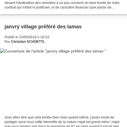
devant l'obstination des ministres a ne pas convenir du bien fondé de notre
combat qui n'était ni politicien ,ni de caractère financier quel plaisir de
présenter cette délibération...
janvry village préféré des lamas
Publié le 15/05/2018 à 16:52
Par
Christian SCHOETTL
vous allez dire que cela tombe bien mais quand même ,j'avais envie de
partager avce vous cette merveille de la nature najat est grand mére ! najat
que vous devriez voir dans le reportage de fr2 en plein exploit il est né hier