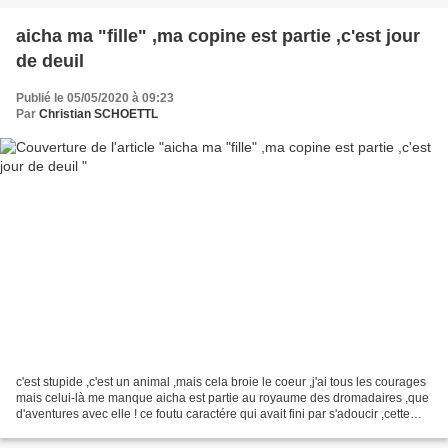
aicha ma "fille" ,ma copine est partie ,c'est jour
de deuil
Publié le 05/05/2020 à 09:23
Par
Christian SCHOETTL
c'est stupide ,c'est un animal ,mais cela broie le coeur ,j'ai tous les courages
mais celui-là me manque aicha est partie au royaume des dromadaires ,que
d'aventures avec elle ! ce foutu caractére qui avait fini par s'adoucir ,cette
tête de cochon têtue...