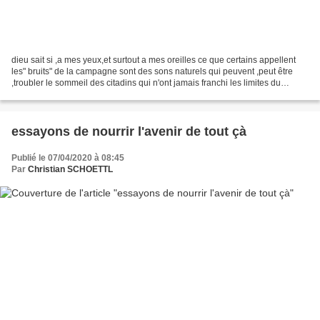
dieu sait si ,a mes yeux,et surtout a mes oreilles ce que certains appellent
les" bruits" de la campagne sont des sons naturels qui peuvent ,peut être
,troubler le sommeil des citadins qui n'ont jamais franchi les limites du
périphérique, mais qui participent...
essayons de nourrir l'avenir de tout çà
Publié le 07/04/2020 à 08:45
Par
Christian SCHOETTL