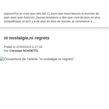
aujourd’hui je crois que cela fait 21 jours que nous faisons la tournée de
pain avec jean francois ,j'aurais tendance a dire que c'est de plus en plus
sympathique, et qu'il y a de plus en plus de monde ,je commence a
connaitre les goûts des uns et des...
ni nostalgie,ni regrets
Publié le 21/02/2015 à 17:34
Par
Christian SCHOETTL