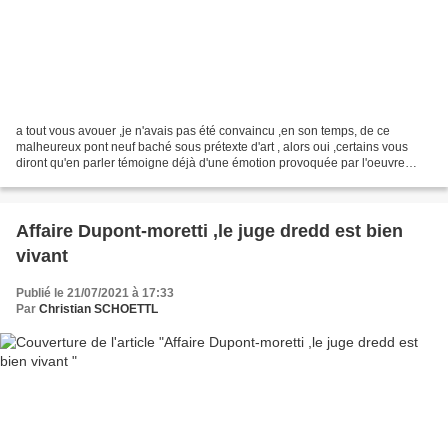
a tout vous avouer ,je n'avais pas été convaincu ,en son temps, de ce
malheureux pont neuf baché sous prétexte d'art , alors oui ,certains vous
diront qu'en parler témoigne déjà d'une émotion provoquée par l'oeuvre
,mais on parle aussi de nabila, donc...
Affaire Dupont-moretti ,le juge dredd est bien
vivant
Publié le 21/07/2021 à 17:33
Par
Christian SCHOETTL