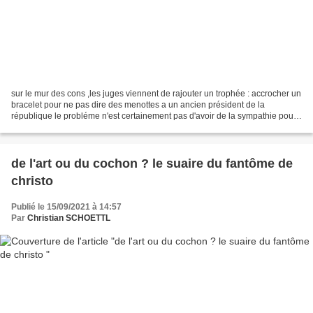
sur le mur des cons ,les juges viennent de rajouter un trophée : accrocher un
bracelet pour ne pas dire des menottes a un ancien président de la
république le probléme n'est certainement pas d'avoir de la sympathie pour
nicolas sarkozy ,je l'ai écrit...
de l'art ou du cochon ? le suaire du fantôme de
christo
Publié le 15/09/2021 à 14:57
Par
Christian SCHOETTL