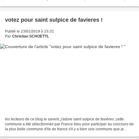
impossible que dans la nature...
votez pour saint sulpice de favieres !
Publié le 23/01/2019 à 15:31
Par
Christian SCHOETTL
les lecteurs de ce blog le savent ,j'adore saint sulpice de favières ,cette
commune a été sélectionnée par France bleu pour participer au concours de
la plus belle commune d'ile de france s'il y a bien une commune que je
jalouse ,c'est saint sulpice ,une...