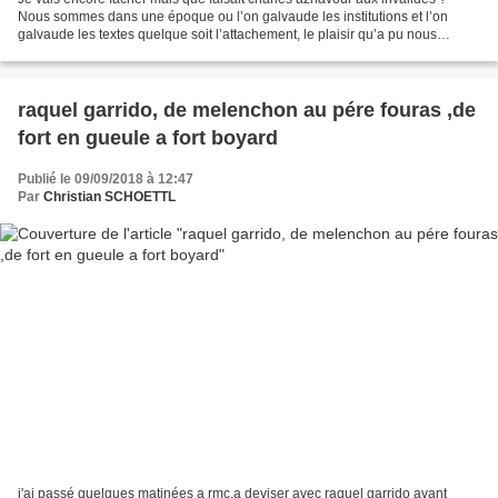
Nous sommes dans une époque ou l’on galvaude les institutions et l’on
galvaude les textes quelque soit l’attachement, le plaisir qu’a pu nous
procuré un chanteur, cela ne gêne t il...
raquel garrido, de melenchon au pére fouras ,de
fort en gueule a fort boyard
Publié le 09/09/2018 à 12:47
Par
Christian SCHOETTL
j'ai passé quelques matinées a rmc,a deviser avec raquel garrido avant