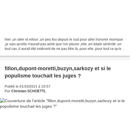
hier ,un aller et retour ,un peu fou depuis le sud pour aller honorer monique
,je sais qu'elle n'aurait pas aimé que l'on pleure ,elle ,en totale sérénité ,en
tout cas ,il aurait été indécent de ne pas être là, pour elle ,pour tout ce qu'elle
a fait pour...
fillon,dupont-moretti,buzyn,sarkozy et si le
populisme touchait les juges ?
Publié le 01/10/2021 à 10:57
Par
Christian SCHOETTL