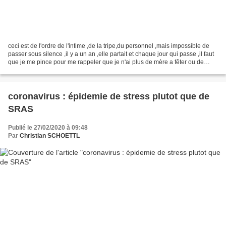
ceci est de l'ordre de l'intime ,de la tripe,du personnel ,mais impossible de
passer sous silence ,il y a un an ,elle partait et chaque jour qui passe ,il faut
que je me pince pour me rappeler que je n'ai plus de mère a fêter ou de
coup de fil a passer...
coronavirus : épidemie de stress plutot que de
SRAS
Publié le 27/02/2020 à 09:48
Par
Christian SCHOETTL