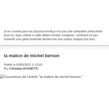
je ne connais pas eric dupont moretti,je n'ai pas une sympathie particulière
pour lui ,mais ,même si cette affaire semble complexe ,comment ne pas
ressentir une gêne profonde devant une une justice chaque jour plus
intouchable ? l'opinion publique s'est...
la malice de michel berson
Publié le 05/05/2021 à 15:05
Par
Christian SCHOETTL