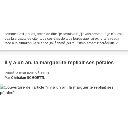
comme il est ,en fait, amer, de dire "je l'avais dit" ,"j'avais prévenu" ,je n'aurais
pas la cruauté de citer tous ces élus de tous bords que j'ai exhorté a réagir
face a la situation, le silence ,la lâcheté ,ou tout simplement l'incrédulité ? en
fait,...
il y a un an, la marguerite repliait ses pétales
Publié le 01/03/2015 à 11:31
Par
Christian SCHOETTL