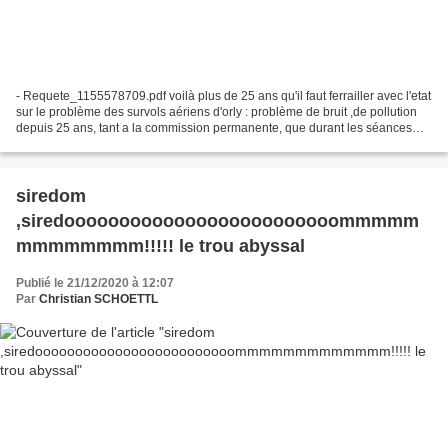
- Requete_1155578709.pdf voilà plus de 25 ans qu'il faut ferrailler avec l'etat
sur le problème des survols aériens d'orly : problème de bruit ,de pollution
depuis 25 ans, tant a la commission permanente, que durant les séances
pleinières ,j'observe les...
siredom
,siredooooooooooooooooooooooooommmmm
mmmmmmmm!!!!! le trou abyssal
Publié le 21/12/2020 à 12:07
Par
Christian SCHOETTL