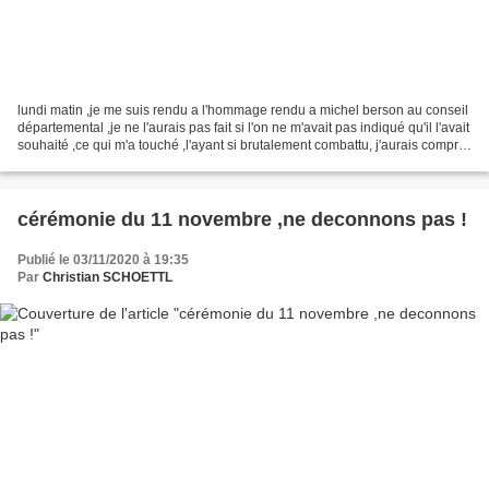
lundi matin ,je me suis rendu a l'hommage rendu a michel berson au conseil
départemental ,je ne l'aurais pas fait si l'on ne m'avait pas indiqué qu'il l'avait
souhaité ,ce qui m'a touché ,l'ayant si brutalement combattu, j'aurais compris
que ma présence...
cérémonie du 11 novembre ,ne deconnons pas !
Publié le 03/11/2020 à 19:35
Par
Christian SCHOETTL