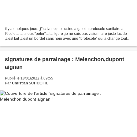
il y a quelques jours ,j'écrivais que l'usine a gaz du protocole sanitaire a
l'école allait nous "péter" a la figure ,je ne suis pas visionnaire juste lucide
,c'est fait ,c'est un bordel sans nom avec une "protocole" qui a changé toutes
les 24 heures...
signatures de parrainage : Melenchon,dupont
aignan
Publié le 18/01/2022 à 09:55
Par
Christian SCHOETTL