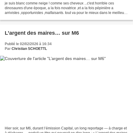
je suis blanc comme neige ! comme ses cheveux ...c'est horrible ces
dinosaures d'une époque, a la fois novatrice ,et a la fois pépinière a
arrivistes ,opportunistes ,malfaisants. tout va pour le mieux dans le meilleur
des mondes , celui qui avait co-signé...
L’argent des maires… sur M6
Publié le 02/02/2026 à 16:34
Par
Christian SCHOETTL
Hier soir, sur M6, durant l’émission Capital, un long reportage — à charge et
à décharge — portait un titre qui pourrait en dire long : « L’argent des maires