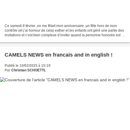
Ce samedi 8 février ,on me fêtait mon anniversaire ,un fête hors de mon
contrôle (et j’ai horreur de cela) esther et les enfants ont géré une partie des
invitations et c’est bien complexe d’inviter quand la personne honorée est le
maire de sa commune...
CAMELS NEWS en francais and in english !
Publié le 10/02/2025 à 15:19
Par
Christian SCHOETTL