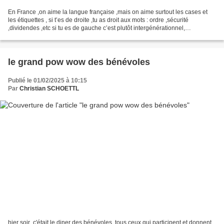
En France ,on aime la langue française ,mais on aime surtout les cases et
les étiquettes , si t’es de droite ,tu as droit aux mots : ordre ,sécurité
,dividendes ,etc si tu es de gauche c’est plutôt intergénérationnel,
multiculturel ,répression etc ….....
le grand pow wow des bénévoles
Publié le 01/02/2025 à 10:15
Par
Christian SCHOETTL
hier soir ,c'était le diner des bénévoles ,tous ceux qui participent et donnent