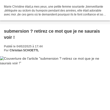
Marie Christine était,a mes yeux, une petite femme souriante ,bienveillante
,déléguée au sictom du hurepoix pendant des années, elle était adorable
avec moi ,de ces gens où te demandent pourquoi ils te font confiance et sont
des soutiens sans effets de...
submersion ? retirez ce mot que je ne saurais
voir !
Publié le 04/02/2025 à 17:44
Par
Christian SCHOETTL