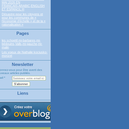
MAI 2026 EN
FRANCAIS,ARABIC,ENGLISH
ET ESPANOL H
Désastre pour les citoyens et
pour les communes de «
l’économie d’échelle » et de la «
rationalisation »
Pages
les schoettl mi-barbares,mi-
bédouins,Valls,mi-gauche,mi-
malin
Les voeux de Nathalie kociusko-
morizet
Newsletter
onnez-vous pour être averti des
veaux articles publiés.
ail
Liens