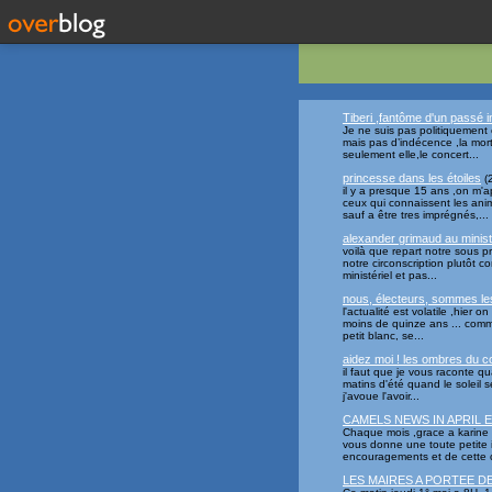
Tiberi ,fantôme d'un passé 
Je ne suis pas politiquement 
mais pas d’indécence ,la mor
seulement elle,le concert...
princesse dans les étoiles
(
il y a presque 15 ans ,on m'a
ceux qui connaissent les ani
sauf a être tres imprégnés,...
alexander grimaud au ministè
voilà que repart notre sous p
notre circonscription plutôt 
ministériel et pas...
nous, électeurs, sommes l
l'actualité est volatile ,hier
moins de quinze ans ... comme
petit blanc, se...
aidez moi ! les ombres du c
il faut que je vous raconte q
matins d'été quand le soleil s
j'avoue l'avoir...
CAMELS NEWS IN APRIL E
Chaque mois ,grace a karine 
vous donne une toute petite 
encouragements et de cette c
LES MAIRES A PORTEE D