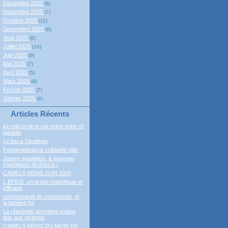
Décembre 2025
(9)
Novembre 2025
(7)
Octobre 2025
(11)
Septembre 2025
(8)
Août 2025
(6)
Juillet 2025
(10)
Juin 2025
(9)
Mai 2025
(7)
Avril 2025
(5)
Mars 2025
(8)
Février 2025
(7)
Janvier 2025
(4)
Articles Récents
ici cela brule,le var entre enfer et
paradis
Le feu a Taradeau
Fontainebleau,la solidarité utile
Janvry equitation ,a nouveau
champions de france !
CAMELS NEWS JUIN 2026
L EPIDE ,un projet magnifique et
efficace
communauté de communes ,et
la lumière fut
La réactivité, première justice
due aux victimes
CAMELS NEWS DU MOIS DE