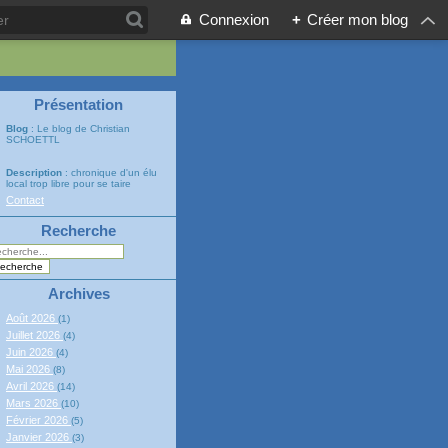
Connexion
+
Créer mon blog
Présentation
Blog
: Le blog de Christian
SCHOETTL
Description
: chronique d'un élu
local trop libre pour se taire
Contact
Recherche
Archives
Août 2026
(1)
Juillet 2026
(4)
Juin 2026
(4)
Mai 2026
(8)
Avril 2026
(14)
Mars 2026
(10)
Février 2026
(5)
Janvier 2026
(3)