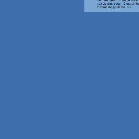
Ce matin jeudi 1° mai,a 8H 
nuit ,je decroche : C’est un 
formule de politesse qui...