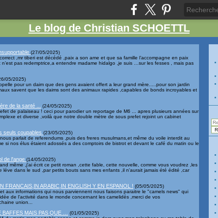
Le blog de Christian SCHOETTL
insupportable
(
27/05/2025
)
correct ,mr tiberi est décédé ,paix a son ame et que sa famille l’accompagne en paix
t n’est pas redemptrice,a entendre madame hidalgo ,je suis …sur les fesses , mais pas
26/05/2025
)
ppelle pour un daim que des gens avaient offert a leur grand mère.....pour son jardin
maux savent que les daims sont des animaux rapides ,capables de bonds incroyables et
re de la santé ...
(
24/05/2025
)
refet de palaiseau ! ceci pour parodier un reportage de M6 ... apres plusieurs années sur
complexe et diverse ,voilà que notre double mètre de sous prefet rejoint un cabinet
es seuls coupables
(
23/05/2025
)
 on nous parlait de referendums ,puis des freres musulmans,et même du voile interdit au
 si nos élus étaient adossés a des comptoirs de bistrot et devant le café du matin ou le
ol de l'ange
(
14/05/2025
)
uand même ,j'ai écrit ce petit roman ,cette fable, cette nouvelle, comme vous voudrez ,les
e léve dans le sud ,par petits bouts sans mes enfants ,il n'aurait jamais été édité ,car
N FRANCAIS,IN ARABIC,IN ENGLISH Y EN ESPANOL !
(
05/05/2025
)
et aux informations qui nous parviennent nous faisons paraitre le "camels news" qui
idée de l'activité dans le monde concernant les camelidés ,merci de vos
haine union...
E BAFFES MAIS PAS QUE …
(
01/05/2025
)