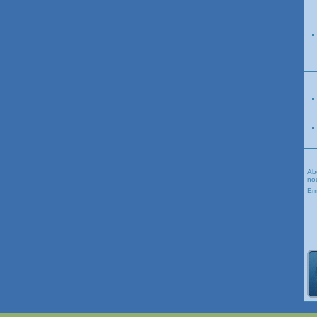
Ab
nou
Em