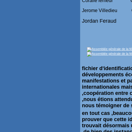
Coralie lemeur Geo
Jerome Villedieu Ch
Jordan Feraud
fichier d'identifica
développements écon
manifestations et p
internationales mais
,coopération entre 
,nous étions attend
nous témoigner de 
en tout cas ,beauco
prouver que cette i
trouvait désormais
,de bien des instan