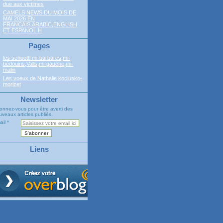
due aux victimes
CAMELS NEWS DU MOIS DE
MAI 2026 EN
FRANCAIS,ARABIC,ENGLISH
ET ESPANOL H
Pages
les schoettl mi-barbares,mi-
bédouins,Valls,mi-gauche,mi-
malin
Les voeux de Nathalie kociusko-
morizet
Newsletter
onnez-vous pour être averti des
veaux articles publiés.
ail
Liens