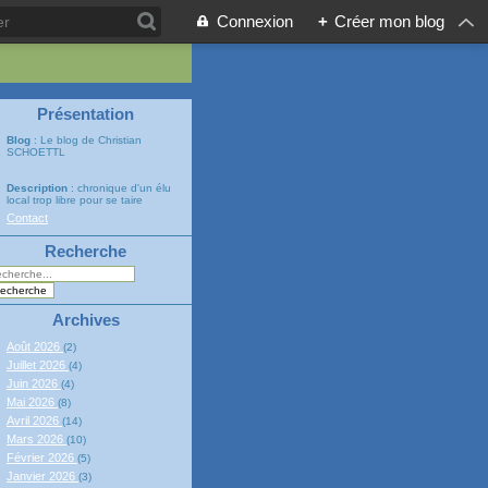
Connexion
+
Créer mon blog
Présentation
Blog
: Le blog de Christian
SCHOETTL
Description
: chronique d'un élu
local trop libre pour se taire
Contact
Recherche
Archives
Août 2026
(2)
Juillet 2026
(4)
Juin 2026
(4)
Mai 2026
(8)
Avril 2026
(14)
Mars 2026
(10)
Février 2026
(5)
Janvier 2026
(3)