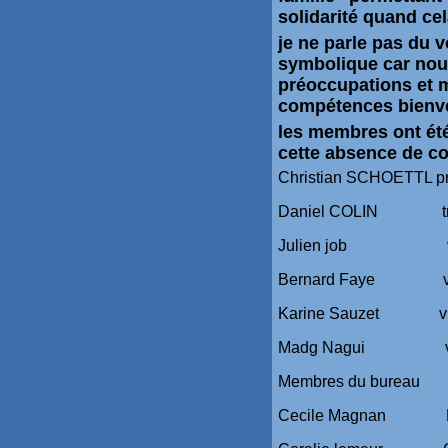
solidarité quand cel
je ne parle pas du v
symbolique car nous
préoccupations et mi
compétences bienve
les membres ont été
cette absence de co
Christian SCHOETTL pr
Daniel COLIN tré
Julien job vice
Bernard Faye vice
Karine Sauzet vice
Madg Nagui vice
Membres du bureau
Cecile Magnan Fr