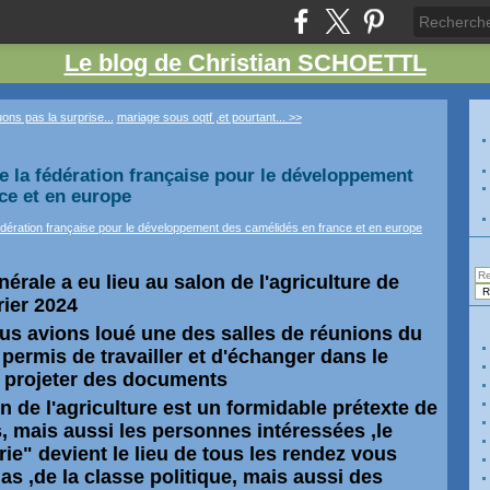
Le blog de Christian SCHOETTL
ons pas la surprise...
mariage sous oqtf ,et pourtant... >>
 la fédération française pour le développement
ce et en europe
rale a eu lieu au salon de l'agriculture de
rier 2024
us avions loué une des salles de réunions du
 permis de travailler et d'échanger dans le
r projeter des documents
on de l'agriculture est un formidable prétexte de
s, mais aussi les personnes intéressées ,le
ie" devient le lieu de tous les rendez vous
as ,de la classe politique, mais aussi des