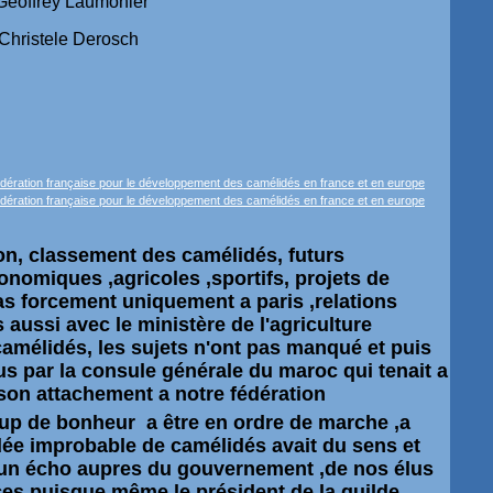
ffrey Laumonier
ristele Derosch
tion, classement des camélidés, futurs
omiques ,agricoles ,sportifs, projets de
as forcement uniquement a paris ,relations
 aussi avec le ministère de l'agriculture
camélidés, les sujets n'ont pas manqué et puis
us par la consule générale du maroc qui tenait a
son attachement a notre fédération
up de bonheur a être en ordre de marche ,a
dée improbable de camélidés avait du sens et
 un écho aupres du gouvernement ,de nos élus
ces puisque même le président de la guilde