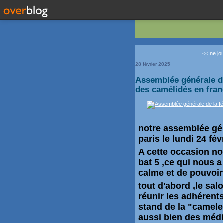
<< ne jou
28 février 2025
Assemblée générale de
des camélidés en fran
notre assemblée géné
paris le lundi 24 fév
A cette occasion no
bat 5 ,ce qui nous a
calme et de pouvoi
tout d'abord ,le sal
réunir les adhérent
stand de la "cameler
aussi bien des médi