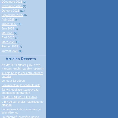
Décembre 2025
(9)
Novembre 2025
(7)
Octobre 2025
(11)
Septembre 2025
(8)
Août 2025
(6)
Juillet 2025
(10)
Juin 2025
(9)
Mai 2025
(7)
Avril 2025
(5)
Mars 2025
(8)
Février 2025
(7)
Janvier 2025
(4)
Articles Récents
CAMELS ' S NEWS juillet 2026
francais ,english ,arabic ,spanish
ici cela brule,le var entre enfer et
paradis
Le feu a Taradeau
Fontainebleau,la solidarité utile
Janvry equitation ,a nouveau
champions de france !
CAMELS NEWS JUIN 2026
L EPIDE ,un projet magnifique et
efficace
communauté de communes ,et
la lumière fut
La réactivité, première justice