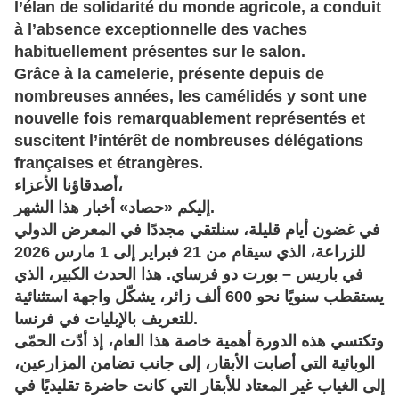
l’élan de solidarité du monde agricole, a conduit
à l’absence exceptionnelle des vaches
habituellement présentes sur le salon.
Grâce à la camelerie, présente depuis de
nombreuses années, les camélidés y sont une
nouvelle fois remarquablement représentés et
suscitent l’intérêt de nombreuses délégations
françaises et étrangères.
أصدقاؤنا الأعزاء،
إليكم «حصاد» أخبار هذا الشهر.
في غضون أيام قليلة، سنلتقي مجددًا في
المعرض الدولي
للزراعة
، الذي سيقام من
21 فبراير إلى 1 مارس 2026
في
باريس – بورت دو فرساي
. هذا الحدث الكبير، الذي
يستقطب سنويًا نحو
600 ألف زائر
، يشكّل واجهة استثنائية
للتعريف بالإبليات في فرنسا.
وتكتسي هذه الدورة أهمية خاصة هذا العام، إذ أدّت
الحمّى
الوبائية التي أصابت الأبقار
، إلى جانب تضامن المزارعين،
إلى الغياب غير المعتاد للأبقار التي كانت حاضرة تقليديًا في