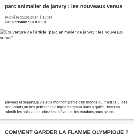
parc animalier de janvry : les nouveaux venus
Publié le 15/10/2014 à 18:34
Par
Christian SCHOETTL
arrivées et départs,la vie et la mort font partie d'un monde qui n'est celui des
bisounours,un des petits anes d'ingrid bergman nous a quitté ,l'hiver va
ralentir les naissances chez les chèvres et les moutons,nous avons
quelques projets que je vais soumettre...
COMMENT GARDER LA FLAMME OLYMPIQUE ?