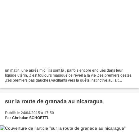
un matin ,une après midi ,ils sont là , parfois encore englués dans leur
liquide utérin, ,c'est toujours magique ce réveil a la vie ,ces premiers gestes
,ces premiers pas gauches,vacillants vers la quête instinctive au lait
maternel les mamans sont toutes...
sur la route de granada au nicaragua
Publié le 24/04/2015 à 17:50
Par
Christian SCHOETTL