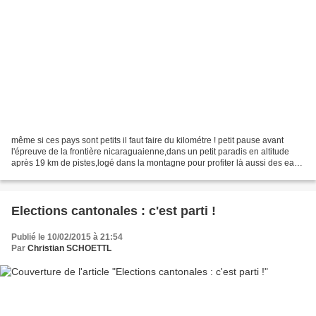
même si ces pays sont petits il faut faire du kilométre ! petit pause avant
l'épreuve de la frontière nicaraguaienne,dans un petit paradis en altitude
après 19 km de pistes,logé dans la montagne pour profiter là aussi des eaux
chaudes et thermales d'un...
Elections cantonales : c'est parti !
Publié le 10/02/2015 à 21:54
Par
Christian SCHOETTL