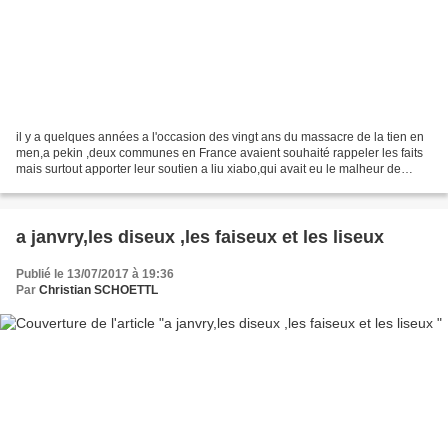
il y a quelques années a l'occasion des vingt ans du massacre de la tien en
men,a pekin ,deux communes en France avaient souhaité rappeler les faits
mais surtout apporter leur soutien a liu xiabo,qui avait eu le malheur de
proposer de lancer des fondements...
a janvry,les diseux ,les faiseux et les liseux
Publié le 13/07/2017 à 19:36
Par
Christian SCHOETTL