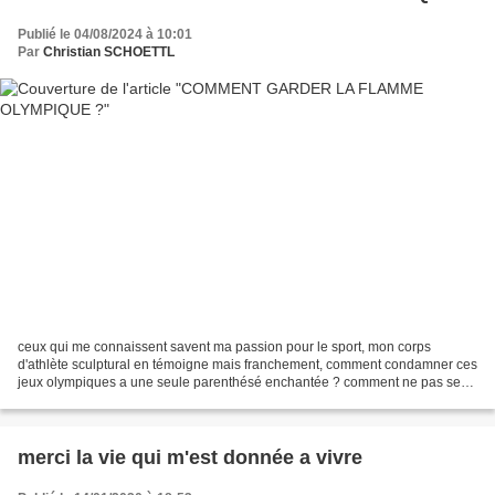
Publié le 04/08/2024 à 10:01
Par
Christian SCHOETTL
ceux qui me connaissent savent ma passion pour le sport, mon corps
d'athlète sculptural en témoigne mais franchement, comment condamner ces
jeux olympiques a une seule parenthésé enchantée ? comment ne pas se
dire waouh ! la France fière d'elle , la France...
merci la vie qui m'est donnée a vivre