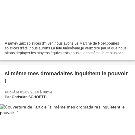
A janvry ,aux solstices d'hiver ,nous avons Le Marché de Noel,pourles
solstices d'été ,nous aurons La fête médiévale,je veux dire par là que nous
allons déployer les moyens équivalents,nous allons même faire plus car il y
aura un grand nombre d'animations...
si même mes dromadaires inquiétent le pouvoir
!
Publié le 05/09/2014 à 08:54
Par
Christian SCHOETTL