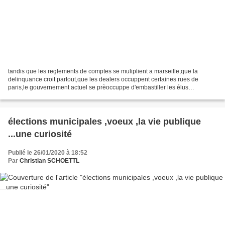
tandis que les reglements de comptes se muliplient a marseille,que la
delinquance croit partout,que les dealers occuppent certaines rues de
paris,le gouvernement actuel se prèoccuppe d'embastiller les élus
refractaires a la réforme ou tout du moins d'essayer...
élections municipales ,voeux ,la vie publique
...une curiosité
Publié le 26/01/2020 à 18:52
Par
Christian SCHOETTL