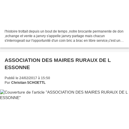
l'histoire trottait depuis un bout de temps ,notre brocante permanente de don
,echange et vente a janvry s'appelle janvry partage mais chacun
s'interrogeait sur l'opportunité d'un coin bric a brac en libre service,c'est une
idée sympathique et solidaire...
ASSOCIATION DES MAIRES RURAUX DE L
ESSONNE
Publié le 24/02/2017 à 15:50
Par
Christian SCHOETTL