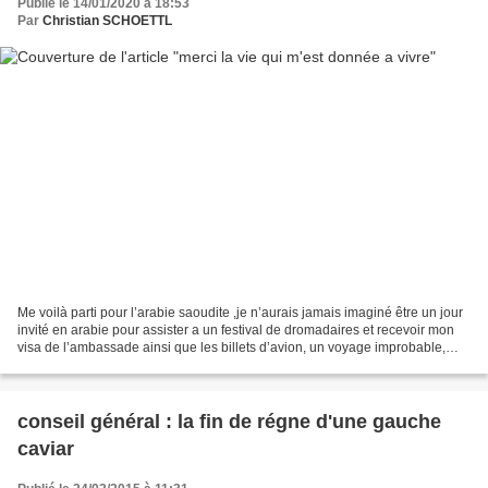
Publié le 14/01/2020 à 18:53
Par
Christian SCHOETTL
Me voilà parti pour l’arabie saoudite ,je n’aurais jamais imaginé être un jour
invité en arabie pour assister a un festival de dromadaires et recevoir mon
visa de l’ambassade ainsi que les billets d’avion, un voyage improbable,
inattendu, c’est donc formidable,parce...
conseil général : la fin de régne d'une gauche
caviar