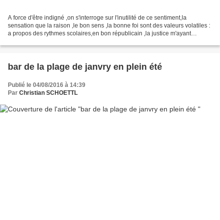
A force d'être indigné ,on s'interroge sur l'inutilité de ce sentiment,la
sensation que la raison ,le bon sens ,la bonne foi sont des valeurs volatiles :
a propos des rythmes scolaires,en bon républicain ,la justice m'ayant
expliqué que la loi me donnait...
bar de la plage de janvry en plein été
Publié le 04/08/2016 à 14:39
Par
Christian SCHOETTL