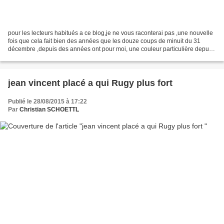
pour les lecteurs habitués a ce blog,je ne vous raconterai pas ,une nouvelle
fois que cela fait bien des années que les douze coups de minuit du 31
décembre ,depuis des années ont pour moi, une couleur particulière depuis
plus de 20 ans ,cette nuit là,...
jean vincent placé a qui Rugy plus fort
Publié le 28/08/2015 à 17:22
Par
Christian SCHOETTL