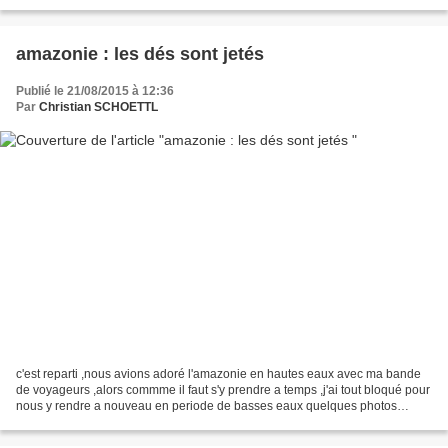
instant d'émotion, on me...
amazonie : les dés sont jetés
Publié le 21/08/2015 à 12:36
Par
Christian SCHOETTL
c'est reparti ,nous avions adoré l'amazonie en hautes eaux avec ma bande
de voyageurs ,alors commme il faut s'y prendre a temps ,j'ai tout bloqué pour
nous y rendre a nouveau en periode de basses eaux quelques photos
personnelles de ce premier voyage 15...