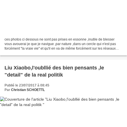
ces photos ci dessous ne sont pas prises en essonne ,inutile de blesser
vous avouerai je que je navigue ,par nature ,dans un cercle qui n'est pas
forcément "la vraie vie" et qu'il en va de même forcément sur les réseaux
sociaux ...et il est vrai que lorsque...
Liu Xiaobo,l'oubllié des bien pensants ,le
"detail" de la real politik
Publié le 23/07/2017 à 08:45
Par
Christian SCHOETTL