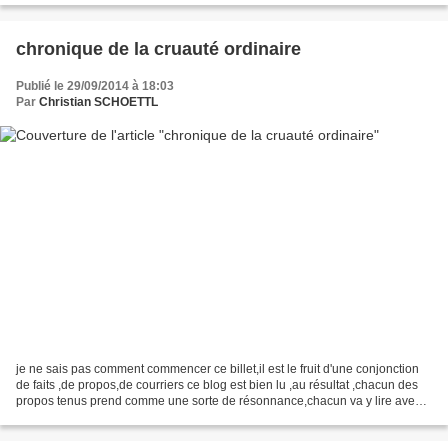
chronique de la cruauté ordinaire
Publié le 29/09/2014 à 18:03
Par
Christian SCHOETTL
je ne sais pas comment commencer ce billet,il est le fruit d'une conjonction
de faits ,de propos,de courriers ce blog est bien lu ,au résultat ,chacun des
propos tenus prend comme une sorte de résonnance,chacun va y lire avec
curiosité, sauf si il est...