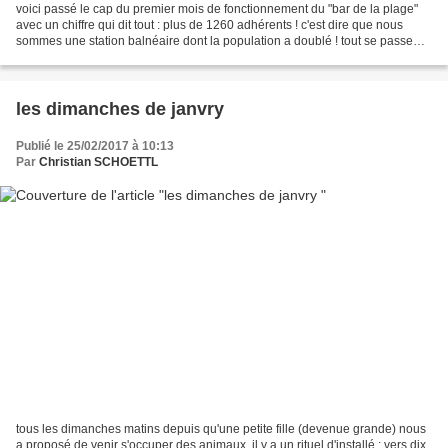
voici passé le cap du premier mois de fonctionnement du "bar de la plage"
avec un chiffre qui dit tout : plus de 1260 adhérents ! c'est dire que nous
sommes une station balnéaire dont la population a doublé ! tout se passe
bien ,l'agence régionale de...
les dimanches de janvry
Publié le 25/02/2017 à 10:13
Par
Christian SCHOETTL
tous les dimanches matins depuis qu'une petite fille (devenue grande) nous
a proposé de venir s'occuper des animaux ,il y a un rituel d'installé : vers dix