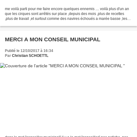
me voilà parti pour me faire encore quelques ennemis .... voilà plus d'un an
que les cirques sont arrêtés sur place ,depuis des mois ,plus de recettes
,plus de travail ,et surtout comme des navires échoués a marée basse ,les
voilà bloqués depuis des mois...
MERCI A MON CONSEIL MUNICIPAL
Publié le 12/10/2017 à 16:34
Par
Christian SCHOETTL