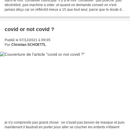
dans le mot "conseiller municipal" il y a le mot "conseiller" pas potiche ,pas
décérébré ,pas machine a voter ,et quand on demande conseil on n'est
jamais déçu car on réfléchit mieux a 15 que tout seul, parce que le doute doit
toujours régner avant une...
covid or not covid ?
Publié le 07/12/2021 à 09:05
Par
Christian SCHOETTL
je n'y comprends pas grand chose : on n'avait pas besoin de masque et puis
maintenant il faudrait en porter pour aller se coucher les enfants n'étaient