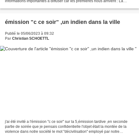
informations importantes a diffuser car les premières nous arrivent : La
restitution de la carte nationale...
émission "c ce soir" ,un indien dans la ville
Publié le 05/06/2023 à 09:32
Par
Christian SCHOETTL
j'ai été invité a l'émission "c ce soir" sur la 5,émission tardive ,en seconde
partie de soirée que je pensais confidentielle l'objet était la montée de la
violence dans notre société le mot "décivilisation" employé par notre
président je participais...