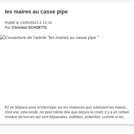
les maires au casse pipe
Publié le 13/05/2023 à 15:32
Par
Christian SCHOETTL
fr2 se déplace pour m'interroger sur les violences que subissent les maires ,
c'est vrai ,cela existe ,on peut même dire que depuis le covid, il y a un certain
nombre de bornes qui sont dépassées ,oubliées ,enterrées ,comme si les
gens n'en pouvaient...