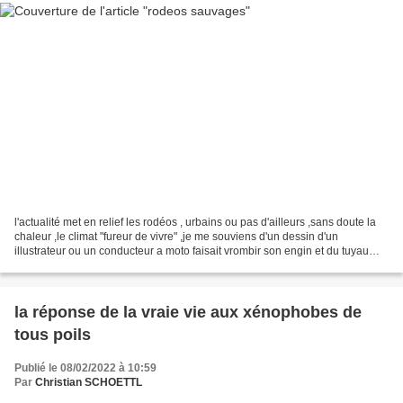
l'actualité met en relief les rodéos , urbains ou pas d'ailleurs ,sans doute la
chaleur ,le climat "fureur de vivre" ,je me souviens d'un dessin d'un
illustrateur ou un conducteur a moto faisait vrombir son engin et du tuyau
d'échappement s'échappait...
la réponse de la vraie vie aux xénophobes de
tous poils
Publié le 08/02/2022 à 10:59
Par
Christian SCHOETTL