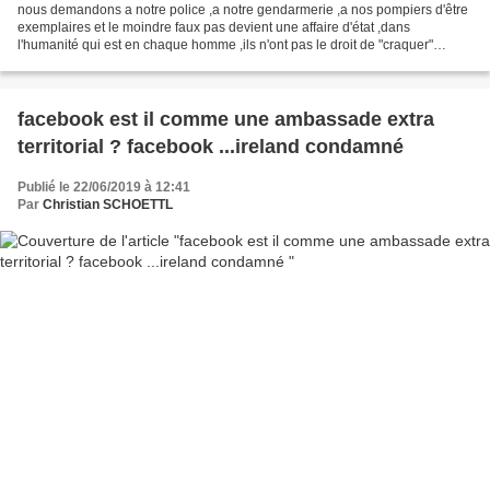
nous demandons a notre police ,a notre gendarmerie ,a nos pompiers d'être
exemplaires et le moindre faux pas devient une affaire d'état ,dans
l'humanité qui est en chaque homme ,ils n'ont pas le droit de "craquer"
devant les injures ,et les voyous qui...
facebook est il comme une ambassade extra
territorial ? facebook ...ireland condamné
Publié le 22/06/2019 à 12:41
Par
Christian SCHOETTL