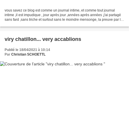
vous savez ce blog est comme un journal intime, et comme tout journal
intime ,il est impudique , jour après jour ,années après années ,j'ai partagé
sans fard ,sans triche et surtout sans le moindre mensonge, la preuve par l'
écrit sur des dizaines d'années...
viry chatillon... very accablions
Publié le 18/04/2021 à 10:14
Par
Christian SCHOETTL