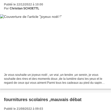
Publié le 22/12/2022 à 10:00
Par
Christian SCHOETTL
Je vous souhaite un joyeux noël , un vrai ,un tendre ,un serein, je vous
souhaite des rires et des moments doux ,de la lumière dans les yeux et le
regard de ceux qui vous aiment Parmi tous les cadeaux au pied du sapin
,celui d’y croire toujours ,d’être...
fournitures scolaires ,mauvais débat
Publié le 21/08/2022 à 09:03