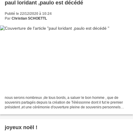
paul loridant ,paulo est décédé
Publié le 22/12/2020 à 10:24
Par
Christian SCHOETTL
nous serons nombreux ,de tous bords, a saluer le bon homme , que de
souvenirs partagés depuis la création de Téléssonne dont il fut le premier
président ,et une cérémonie d'ouverture pleine de souvenirs personnels
jusqu'à la création de la mission locale...
joyeux noël !