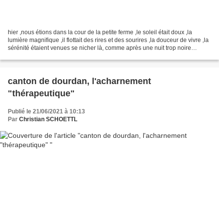
hier ,nous étions dans la cour de la petite ferme ,le soleil était doux ,la
lumière magnifique ,il flottait des rires et des sourires ,la douceur de vivre ,la
sérénité étaient venues se nicher là, comme après une nuit trop noire
Maintenant, je peux vous...
canton de dourdan, l'acharnement
"thérapeutique"
Publié le 21/06/2021 à 10:13
Par
Christian SCHOETTL