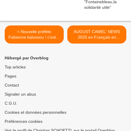
< Nouvelle préfète
AUGUST CAMEL' NEWS
Fabienne balussou ! c'est le
2025 en Français en
bal des prefets en essonne
espanol, in arabic and in
!
english >
Hébergé par Overblog
Top articles
Pages
Contact
Signaler un abus
C.G.U.
Cookies et données personnelles
Préférences cookies
Voir le profil de Christian SCHOETTL sur le portail Overblog