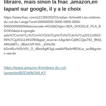
libraire, mais sinon la fnac ,amazon,en
tapant sur google, il y a le choix
https://www.fnac.com/a21306332/Christian-Schoettl-Les-ombres-
du-col-de-l-ange?oref=00000000-0000-0000-0000-
000000000000&storecode=4010&Origin=SEA_GOOGLE_PLA_B
OOKS&esl-k=google-
ads%7Cnx%7Cc%7Cm%7Ck%7Cp%7Ct%7Cdc%7Ca201114910
90%7Cg20111491090&gad_source=1&gclid=Cj0KCQjw782_BhDj
ARIsABTv_JBsnUVFX01-_jGHv36-
kGnA5oYtiSzVIV_O_4BckAglKSgLxwdlzP8aArf8EALw_wcB&gclsr
c=aw.ds
https://www.amazon.fr/ombres-du-col-
lange/dp/B0DWMJWLKF