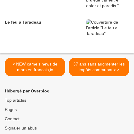
Le feu a Taradeau
< NEW camels news de
37 ans sans augmenter les
mars en francais,in
impôts communaux >
arabic,in english and in
spanish !
Hébergé par Overblog
Top articles
Pages
Contact
Signaler un abus