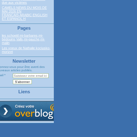
due aux victimes
CAMELS NEWS DU MOIS DE
MAI 2026 EN
FRANCAIS,ARABIC,ENGLISH
ET ESPANOL H
Pages
les schoettl mi-barbares,mi-
bédouins,Valls,mi-gauche,mi-
malin
Les voeux de Nathalie kociusko-
morizet
Newsletter
onnez-vous pour être averti des
veaux articles publiés.
ail
Liens