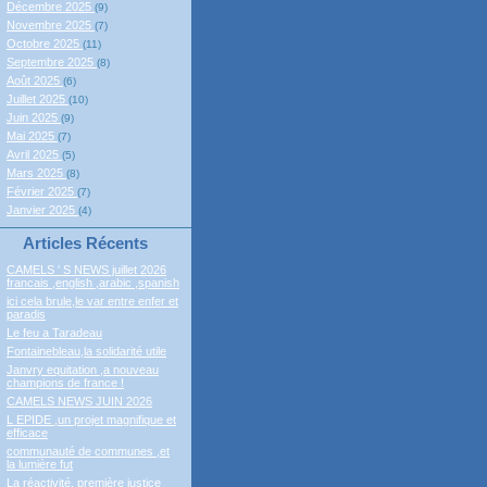
Décembre 2025
(9)
Novembre 2025
(7)
Octobre 2025
(11)
Septembre 2025
(8)
Août 2025
(6)
Juillet 2025
(10)
Juin 2025
(9)
Mai 2025
(7)
Avril 2025
(5)
Mars 2025
(8)
Février 2025
(7)
Janvier 2025
(4)
Articles Récents
CAMELS ' S NEWS juillet 2026
francais ,english ,arabic ,spanish
ici cela brule,le var entre enfer et
paradis
Le feu a Taradeau
Fontainebleau,la solidarité utile
Janvry equitation ,a nouveau
champions de france !
CAMELS NEWS JUIN 2026
L EPIDE ,un projet magnifique et
efficace
communauté de communes ,et
la lumière fut
La réactivité, première justice