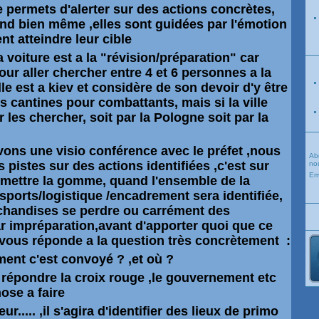
e permets d'alerter sur des actions concrètes,
nd bien même ,elles sont guidées par l'émotion
ent atteindre leur cible
voiture est a la "révision/préparation" car
our aller chercher entre 4 et 6 personnes a la
lle est a kiev et considère de son devoir d'y être
es cantines pour combattants, mais si la ville
r les chercher, soit par la Pologne soit par la
ons une visio conférence avec le préfet ,nous
Ab
 pistes sur des actions identifiées ,c'est sur
nou
Em
t mettre la gomme, quand l'ensemble de la
sports/logistique /encadrement sera identifiée,
rchandises se perdre ou carrément des
ar
impréparation,avant d'apporter quoi que ce
on vous réponde a la question
très
concrètement
:
nt c'est convoyé ? ,et où ?
 répondre la croix rouge ,le gouvernement etc
hose a faire
r..... ,il s'agira d'identifier des lieux de primo