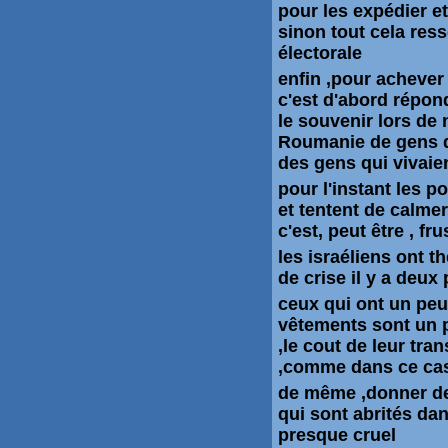
pour les expédier et 
sinon tout cela ress
électorale
enfin ,pour achever
c'est d'abord répondr
le souvenir lors de
Roumanie de gens q
des gens qui vivaie
pour l'instant les p
et tentent de calme
c'est, peut être , fr
les israéliens ont t
de crise il y a deux
ceux qui ont un peu
vêtements sont un pr
,le cout de leur tra
,comme dans ce cas
de même ,donner des
qui sont abrités da
presque cruel