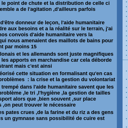
le point de chute et la distribution de celle ci
emble a de l'agitation ,d'ailleurs parfois
 d'être donneur de leçon, l'aide humanitaire
e aux besoins et a la réalité sur le terrain, j'ai
 nos convois d'aide humanitaire vers la
ui nous amenaient des maillots de bains pour
nt par moins 15
olonais et les allemands sont juste magnifiques
r les apports en marchandise car cela déborde
ustrant mais c'est ainsi
héorisé cette situation en formalisant qu'en cas
 problèmes : la crise et la gestion du volontariat
 trempé dans l'aide humanitaire savent que les
oblème ,le tri ,l'hygiène ,la gestion de tailles
nsport alors que ,bien souvent ,sur place
 ,on peut trouver le nécessaire
 pates crues ,de la farine et du riz a des gens
ns un gymnase sans possibilité de cuire est