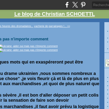
Le blog de Christian SCHOETTL
es heures des dromadaires...
vacherie de parrainages !... >>
is pas n'importe comment
ques mots qui en exaspéreront peut être
du drame ukrainien ,nous sommes nombreux a
ue chose" ,je vois fleurir çà et là de plus en plus
t aux marchandises ,et quoi de plus naturel que
ais sévère ,il est bon d'aller déposer un petit colis
ir la sensation de faire son devoir
s marchandises ,il faut avoir prévu la logistique