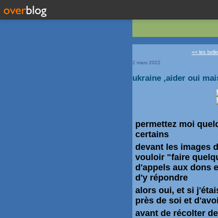
<< les bell
2 mars 2022
ukraine ,aider oui ma
permettez moi quel
certains
devant les images 
vouloir "faire quelq
d'appels aux dons e
d'y répondre
alors oui, et si j'ét
près de soi et d'avo
avant de récolter de