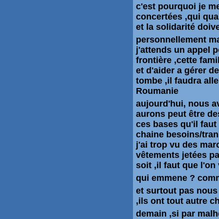
c'est pourquoi je m
concertées ,qui qua
et la solidarité doiv
personnellement ma 
j'attends un appel p
frontière ,cette fami
et d'aider a gérer d
tombe ,il faudra alle
Roumanie
aujourd'hui,
nous av
aurons peut être des
ces bases qu'il fau
chaine besoins/tran
j'ai trop vu des ma
vêtements
jetées p
soit ,il faut que l'
qui emmene ? comme
et surtout pas nous
,ils ont tout autre c
demain ,si par malheu