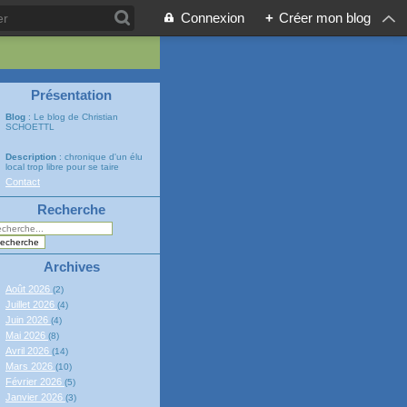
Connexion
+
Créer mon blog
Présentation
Blog
: Le blog de Christian
SCHOETTL
Description
: chronique d'un élu
local trop libre pour se taire
Contact
Recherche
Archives
Août 2026
(2)
Juillet 2026
(4)
Juin 2026
(4)
Mai 2026
(8)
Avril 2026
(14)
Mars 2026
(10)
Février 2026
(5)
Janvier 2026
(3)