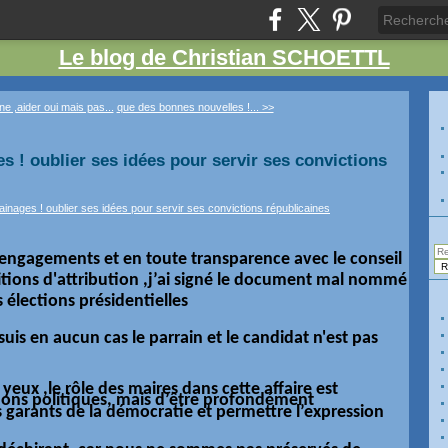
Le blog de Christian SCHOETTL
ne ,aider oui mais pas...
que des bonnes nouvelles !... >>
s ! oublier ses idées pour servir ses convictions
gagements et en toute transparence avec le conseil
itions d'attribution ,j’ai signé le document mal nommé
 élections présidentielles
uis en aucun cas le parrain et le candidat n'est pas
yeux ,le rôle des maires dans cette affaire est
tions
politiques, mais
d’être profondément
s garants de la démocratie et permettre l’expression