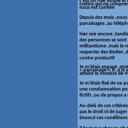
c’est un rôle simple e
cretins qui ne compren
nous est confiée
Depuis des mois ,nou
parrainages ,au télép
hier soir encore ,tandis
des personnes se sont
militantisme ,mais le r
respecter des limites 
contre productif
,que
Je m’étais engagé
« parrainage » si ,a la 
atteint le nombre de 4
Je m’étais fixé de ne 
une condamnation pou
fictifs ,ou de propos a
Au-delà de ces critère
pas le droit ni de juger
énoncé ces conditions