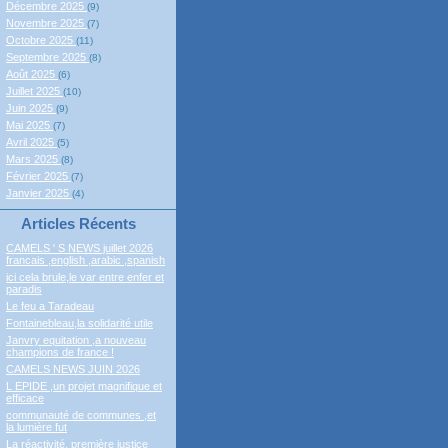
Décembre 2025
(9)
Novembre 2025
(7)
Octobre 2025
(11)
Septembre 2025
(8)
Août 2025
(6)
Juillet 2025
(10)
Juin 2025
(9)
Mai 2025
(7)
Avril 2025
(5)
Mars 2025
(8)
Février 2025
(7)
Janvier 2025
(4)
Articles Récents
CAMELS ' S NEWS juillet 2026
francais ,english ,arabic ,spanish
ici cela brule,le var entre enfer et
paradis
Le feu a Taradeau
Fontainebleau,la solidarité utile
Janvry equitation ,a nouveau
champions de france !
CAMELS NEWS JUIN 2026
L EPIDE ,un projet magnifique et
efficace
communauté de communes ,et
la lumière fut
La réactivité, première justice