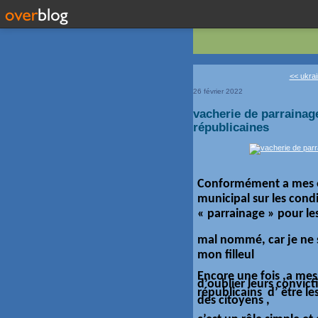
<< ukrai
26 février 2022
vacherie de parrainage
républicaines
Conformément a mes en
municipal sur les cond
« parrainage » pour les
mal nommé, car je ne s
mon filleul
Encore une fois ,a mes 
d’oublier leurs convic
républicains d’ être le
des citoyens ,