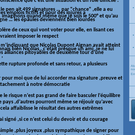
onscience que c’est une situation et un rôle difficile :
e pen ait 499 signatures … par "chance" ,elle a eu
s emplois fictifs et pour des injures a
, imaginons quand même que je sois le 500° et qu’au
agne … les épaules deviennent bien lourdes
colère de ceux qui vont voter pour elle, en lisant ces
evraient imposer le respect
el m’indiquant que
Nicolas
Dupont
Aignan
avait atteint
nnais bien Nicolas
,
c'était presque un ami ,je ne lui
s alliances pitoyables de deuxième tour d'une
 ,
cette rupture profonde et sans retour, a plusieurs
Ab
nou
Em
 pour moi que de lui accorder ma signature ,preuve et
ttachement à notre démocratie
le risque n’est pas grand de faire basculer l’équilibre
 pays ,d’autres pourront même se réjouir qu’avec
ela affaiblisse le résultat des autres extrêmes
’ai signé ,si ce n’est celui du devoir et du courage
 simple ,plus joyeux ,plus sympathique de signer pour