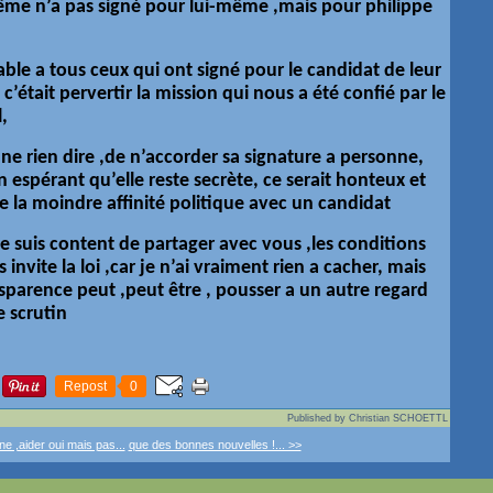
même n’a pas signé pour lui-même ,mais pour philippe
table a tous ceux qui ont signé pour le candidat de leur
 c’était pervertir la mission qui nous a été confié par le
,
ne rien dire ,de n’accorder sa signature a personne,
n espérant qu’elle reste secrète, ce serait honteux et
de la moindre affinité politique avec un candidat
je suis content de partager avec vous ,les conditions
invite la loi ,car je n’ai vraiment rien a cacher, mais
nsparence peut ,peut être , pousser a un autre regard
ce scrutin
Repost
0
Published by Christian SCHOETTL
ne ,aider oui mais pas...
que des bonnes nouvelles !... >>