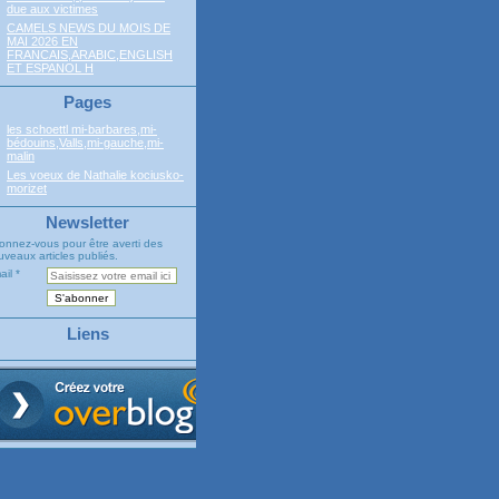
due aux victimes
CAMELS NEWS DU MOIS DE
MAI 2026 EN
FRANCAIS,ARABIC,ENGLISH
ET ESPANOL H
Pages
les schoettl mi-barbares,mi-
bédouins,Valls,mi-gauche,mi-
malin
Les voeux de Nathalie kociusko-
morizet
Newsletter
onnez-vous pour être averti des
veaux articles publiés.
ail
Liens