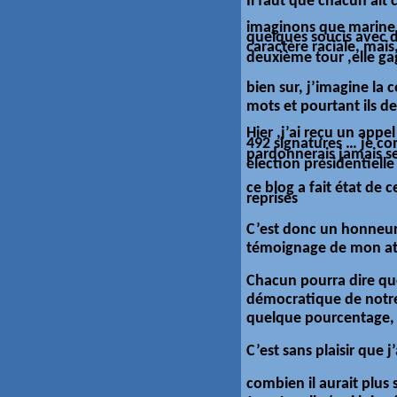
Il faut que chacun ait c
imaginons que marine l
quelques soucis avec de
caractère
raciale, mais
deuxième tour ,elle g
bien sur, j’imagine la 
mots et pourtant ils d
Hier ,j’ai reçu un app
492 signatures … je co
pardonnerais jamais se
élection présidentielle
ce blog a fait état de 
reprises
C’est donc un honneur
témoignage de mon a
Chacun pourra dire que 
démocratique de notre
quelque pourcentage, c
C’est sans plaisir que j
combien il aurait plus