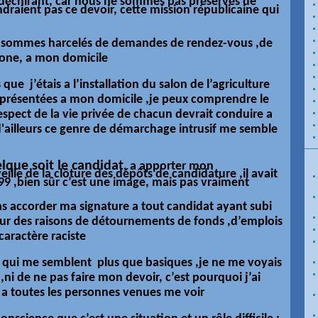
t déchirant, car nous ne sommes pas préservés de
draient pas ce devoir, cette mission
républicaine
qui
s sommes harcelés de demandes de rendez-vous ,de
hone, a mon domicile
 que j’étais a l’installation du salon de l’agriculture
 présentées a mon domicile ,je peux comprendre le
espect de la vie privée de chacun devrait conduire a
,d'ailleurs ce genre de démarchage intrusif me semble
lque soit le candidat
, a apporter mon
veille de la
clôture
des dépôts de candidature ,il avait
99 ,bien sûr c’est une image, mais pas vraiment
pas accorder ma signature a tout candidat ayant subi
r des raisons de détournements de fonds ,d’emplois
 caractère raciste
s qui me semblent plus que basiques ,je ne me voyais
 ,ni de ne pas faire mon devoir, c’est pourquoi j’ai
 a toutes les personnes venues me voir