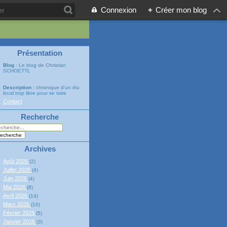
Connexion
+
Créer mon blog
Présentation
Blog
: Le blog de Christian
SCHOETTL
Description
: chronique d'un élu
local trop libre pour se taire
Contact
Recherche
Archives
Août 2026
(2)
Juillet 2026
(4)
Juin 2026
(4)
Mai 2026
(8)
Avril 2026
(14)
Mars 2026
(10)
Février 2026
(5)
Janvier 2026
(3)