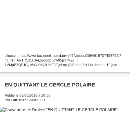
cliquez : https://www.facebook.com/janvry91/videos/2094919707458792/?
hc_ref=ARTRSz5RAeZgq0pp_gw95pYrMZ-
1VMpBZQPJGgWpNXbK2UMF3FgrLmjqDlBmbaIZcLI la date du 19 juin
approche ,je vais bientôt arrêter de vous saouler avec ce village préféré ! il
n'empêche...
EN QUITTANT LE CERCLE POLAIRE
Publié le 09/05/2016 à 10:56
Par
Christian SCHOETTL