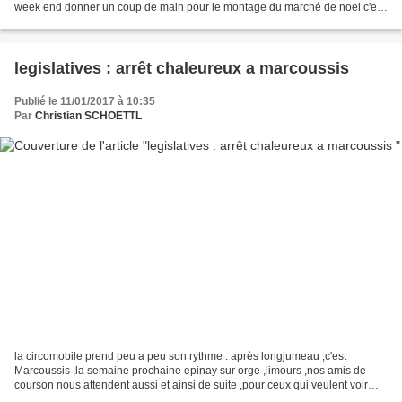
week end donner un coup de main pour le montage du marché de noel c'est
toujours comme cela ,c'est...
legislatives : arrêt chaleureux a marcoussis
Publié le 11/01/2017 à 10:35
Par
Christian SCHOETTL
la circomobile prend peu a peu son rythme : après longjumeau ,c'est
Marcoussis ,la semaine prochaine epinay sur orge ,limours ,nos amis de
courson nous attendent aussi et ainsi de suite ,pour ceux qui veulent voir
venir notre bernard l'hermite législatif,...