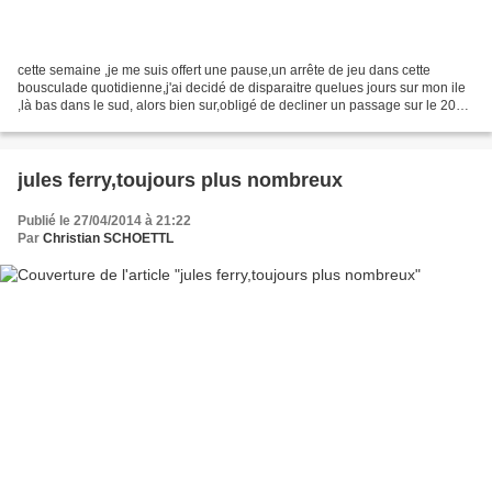
cette semaine ,je me suis offert une pause,un arrête de jeu dans cette
bousculade quotidienne,j'ai decidé de disparaitre quelues jours sur mon ile
,là bas dans le sud, alors bien sur,obligé de decliner un passage sur le 20
heures de tf1,cela enerve un...
jules ferry,toujours plus nombreux
Publié le 27/04/2014 à 21:22
Par
Christian SCHOETTL