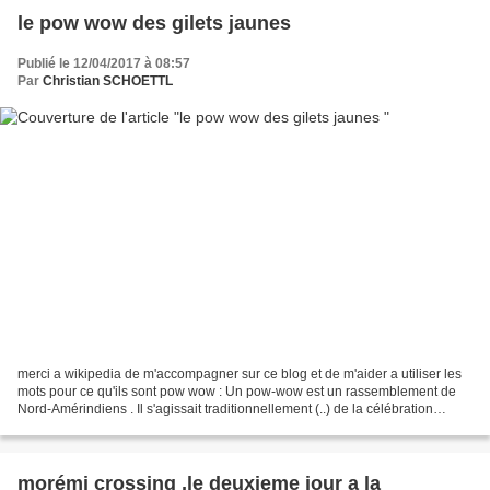
le pow wow des gilets jaunes
Publié le 12/04/2017 à 08:57
Par
Christian SCHOETTL
merci a wikipedia de m'accompagner sur ce blog et de m'aider a utiliser les
mots pour ce qu'ils sont pow wow : Un pow-wow est un rassemblement de
Nord-Amérindiens . Il s'agissait traditionnellement (..) de la célébration
d'exploits guerriers.(..) Le pow-wow...
morémi crossing ,le deuxieme jour a la