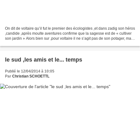
On dit de voltaire qu’il fut le premier des écologistes ,et dans zadig son héros
,candide ,après moulte aventures confirme que la sagesse est de « cultiver
son jardin » Alors bien sur ,pour voltaire il ne s’agit pas de son potager, mais
du jardin intérieur...
le sud ,les amis et le... temps
Publié le 12/04/2014 à 10:05
Par
Christian SCHOETTL