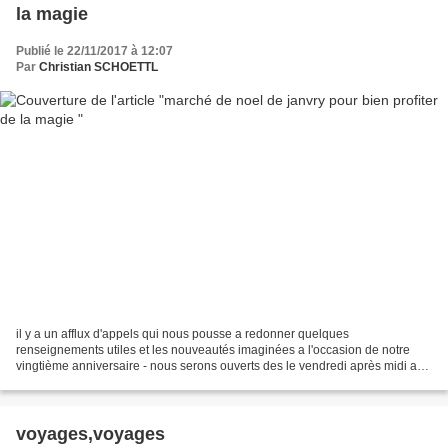
la magie
Publié le 22/11/2017 à 12:07
Par
Christian SCHOETTL
il y a un afflux d'appels qui nous pousse a redonner quelques
renseignements utiles et les nouveautés imaginées a l'occasion de notre
vingtième anniversaire - nous serons ouverts des le vendredi après midi a
partir de 14 heures et jusqu' a 19 heures,le...
voyages,voyages