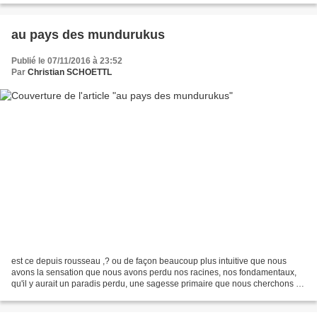
au pays des mundurukus
Publié le 07/11/2016 à 23:52
Par
Christian SCHOETTL
est ce depuis rousseau ,? ou de façon beaucoup plus intuitive que nous
avons la sensation que nous avons perdu nos racines, nos fondamentaux,
qu'il y aurait un paradis perdu, une sagesse primaire que nous cherchons a
deviner auprès de ceux que l'on dit...