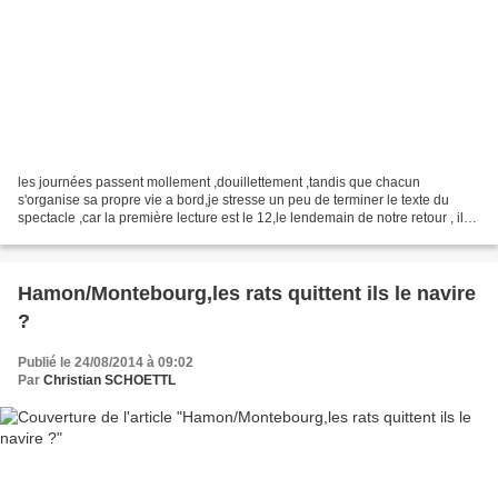
les journées passent mollement ,douillettement ,tandis que chacun
s'organise sa propre vie a bord,je stresse un peu de terminer le texte du
spectacle ,car la première lecture est le 12,le lendemain de notre retour , il
faut près de 70 roles parlants a...
Hamon/Montebourg,les rats quittent ils le navire
?
Publié le 24/08/2014 à 09:02
Par
Christian SCHOETTL