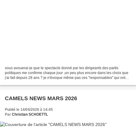
vous avouerai-je que le spectacle donné par les dirigeants des partis
politiques me confirme chaque jour ,un peu plus encore dans les choix que
j'ai fait depuis 28 ans ? je n'évoque même pas ces "responsables" qui ont
joué a la marelle sans gêne passant...
CAMELS NEWS MARS 2026
Publié le 14/04/2026 à 14:45
Par
Christian SCHOETTL