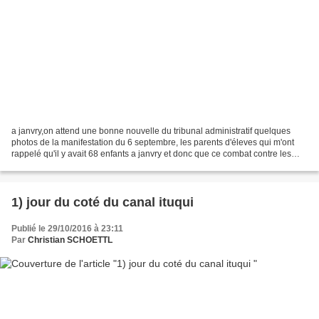
a janvry,on attend une bonne nouvelle du tribunal administratif quelques
photos de la manifestation du 6 septembre, les parents d'éleves qui m'ont
rappelé qu'il y avait 68 enfants a janvry et donc que ce combat contre les
rythmes scolaires, c'était "la...
1) jour du coté du canal ituqui
Publié le 29/10/2016 à 23:11
Par
Christian SCHOETTL