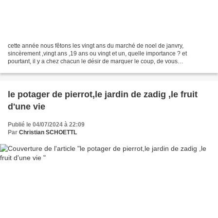
cette année nous fêtons les vingt ans du marché de noel de janvry,
sincèrement ,vingt ans ,19 ans ou vingt et un, quelle importance ? et
pourtant, il y a chez chacun le désir de marquer le coup, de vous
époustoufler ;de vous émerveiller mais a nous, aussi...
le potager de pierrot,le jardin de zadig ,le fruit
d'une vie
Publié le 04/07/2024 à 22:09
Par
Christian SCHOETTL