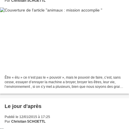
Par
Christian SCHOETTL
Être « élu » ce n’est pas le « pouvoir », mais le pouvoir de faire, c’est, sans
cesse, essayer d’enrayer la machine a broyer, broyer les êtres, leur vie,
l’environnement , si on s’y met a plusieurs, bien que nous soyons des grains
de sables ,cela peut...
Le jour d'après
Publié le 12/01/2015 à 17:25
Par
Christian SCHOETTL