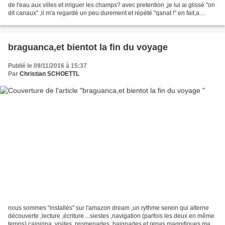
de l'eau aux villes et irriguer les champs? avec pretention ,je lui ai glissé "on
dit canaux" ,il m'a regardé un peu durement et répété "qanat !" en fait,a
voyager ,on mesure le...
braguanca,et bientot la fin du voyage
Publié le 09/11/2016 à 15:37
Par
Christian SCHOETTL
nous sommes "installés" sur l'amazon dream ,un rythme serein qui alterne
découverte ,lecture ,écriture ...siestes ,navigation (parfois les deux en même
temps) caipirina ,visites, promenades, baignades et repas magnifiques mais