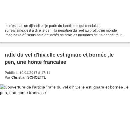
ce n'est pas un djihadiste,je parle du fanatisme qui conduit au
surréalisme,c'est a dire le déni ,la négation du réel au profit d'un monde
imaginaire où seuls seraient dotés de droit les membres de "la bande" toute
personne exprimant un avis contraire...
rafle du vel d'hiv,elle est ignare et bornée ,le
pen, une honte francaise
Publié le 10/04/2017 à 17:11
Par
Christian SCHOETTL