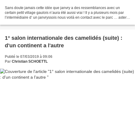
Sans doute jamais cette idée que janvry a des ressemblances avec un
certain petit village gaulois n’aura été aussi vrai ! Il y a plusieurs mois par
l’intermédiaire d’ un janvryssois nous voilà en contact avec le parc … asterix
En fait, ils démontent 2...
1° salon internationale des camelidés (suite) :
d'un continent a l'autre
Publié le 07/03/2019 à 09:06
Par
Christian SCHOETTL