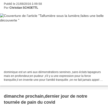
Publié le 21/08/2016 à 09:58
Par
Christian SCHOETTL
dominique est un ami aux démonstrations sereines ,sans éclats tapageurs
mais en profondeur,en pudeur ,s'il y a une expression pour la force
tranquille,il en invente une pour l'amitié tranquille ,on ne fait jamais appel a
lui en vain et il a souvent l'élégance...
dimanche prochain,dernier jour de notre
tournée de pain du covid