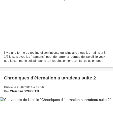
il y a une forme de routine et son inverse qui s'installe : tous les matins ,a 8h
1/2 je suis avec les " garçons " pour démarrer la journée de travail ,je veux
que la commune soit pimpante ,on repeint ,on tond ,on fait ce qu'on peut
enfin, plutôt eux,...
Chroniques d'éternation a taradeau suite 2
Publié le 28/07/2014 à 09:56
Par
Christian SCHOETTL