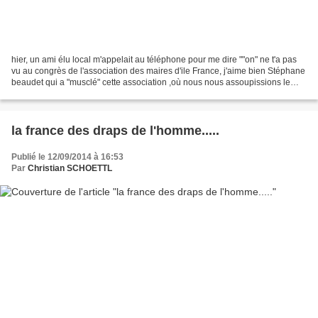
hier, un ami élu local m'appelait au téléphone pour me dire ""on" ne t'a pas
vu au congrès de l'association des maires d'ile France, j'aime bien Stéphane
beaudet qui a "musclé" cette association ,où nous nous assoupissions le
peu de fois où je m'y rendais...
la france des draps de l'homme.....
Publié le 12/09/2014 à 16:53
Par
Christian SCHOETTL