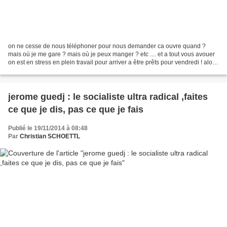
on ne cesse de nous téléphoner pour nous demander ca ouvre quand ?
mais où je me gare ? mais où je peux manger ? etc .... et a tout vous avouer
on est en stress en plein travail pour arriver a être prêts pour vendredi ! alors
petit mode d'emploi réactualisé...
jerome guedj : le socialiste ultra radical ,faites
ce que je dis, pas ce que je fais
Publié le 19/11/2014 à 08:48
Par
Christian SCHOETTL