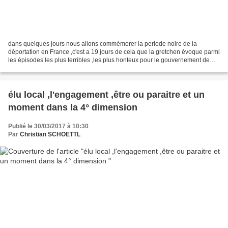
dans quelques jours nous allons commémorer la periode noire de la
déportation en France ,c'est a 19 jours de cela que la gretchen évoque parmi
les épisodes les plus terribles ,les plus honteux pour le gouvernement de
vichy :la rafle du vel d'hiv qui a...
élu local ,l'engagement ,être ou paraitre et un
moment dans la 4° dimension
Publié le 30/03/2017 à 10:30
Par
Christian SCHOETTL