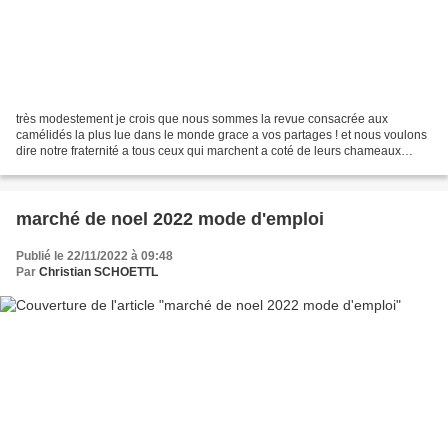
très modestement je crois que nous sommes la revue consacrée aux
camélidés la plus lue dans le monde grace a vos partages ! et nous voulons
dire notre fraternité a tous ceux qui marchent a coté de leurs chameaux
,lamas et alpagas ! notre fédération se...
marché de noel 2022 mode d'emploi
Publié le 22/11/2022 à 09:48
Par
Christian SCHOETTL