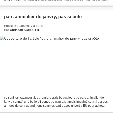
j'y consacrerai un billet...
parc animalier de janvry, pas si bête
Publié le 12/04/2017 à 19:11
Par
Christian SCHOETTL
ce sont les vacances ,les premiers vrais beaux jours ,le parc animalier de
janvry connaît une belle affluence ,je n'aurais jamais imaginé cela ,il y a des
années de cela quand nous sommes partis avec gilbert a EU pour acheter
nos premiers animaux je dis...