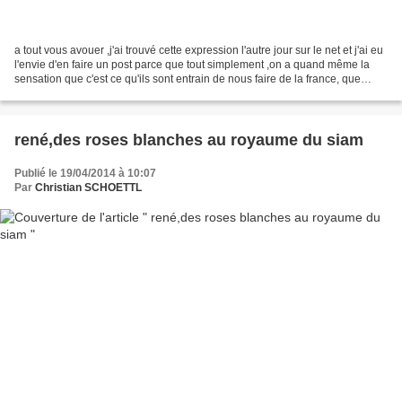
a tout vous avouer ,j'ai trouvé cette expression l'autre jour sur le net et j'ai eu
l'envie d'en faire un post parce que tout simplement ,on a quand même la
sensation que c'est ce qu'ils sont entrain de nous faire de la france, que
notre pays est regardé...
rené,des roses blanches au royaume du siam
Publié le 19/04/2014 à 10:07
Par
Christian SCHOETTL