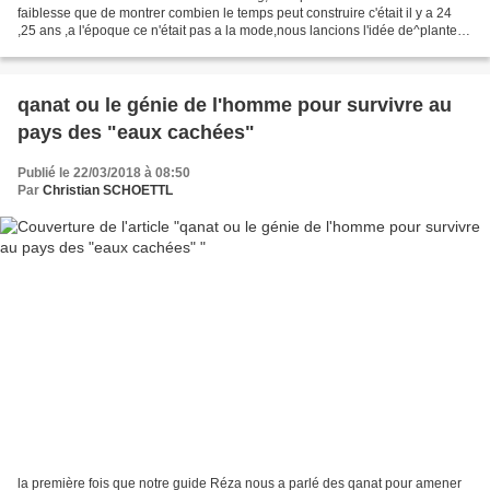
faiblesse que de montrer combien le temps peut construire c'était il y a 24
,25 ans ,a l'époque ce n'était pas a la mode,nous lancions l'idée de^planter
un arbre fruitier a chaque naissance...
qanat ou le génie de l'homme pour survivre au
pays des "eaux cachées"
Publié le 22/03/2018 à 08:50
Par
Christian SCHOETTL
la première fois que notre guide Réza nous a parlé des qanat pour amener