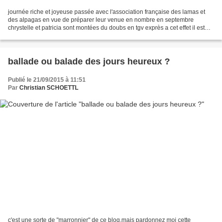
journée riche et joyeuse passée avec l'association française des lamas et
des alpagas en vue de préparer leur venue en nombre en septembre
chrystelle et patricia sont montées du doubs en tgv exprès a cet effet il est
toujours amusant voir jubilatoire...
ballade ou balade des jours heureux ?
Publié le 21/09/2015 à 11:51
Par
Christian SCHOETTL
c'est une sorte de "marronnier" de ce blog,mais pardonnez moi cette