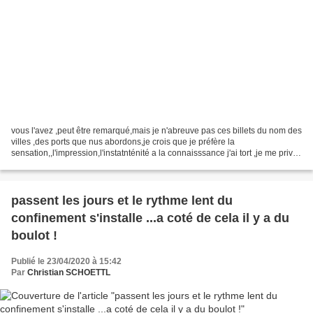
vous l'avez ,peut être remarqué,mais je n'abreuve pas ces billets du nom des
villes ,des ports que nus abordons,je crois que je préfère la
sensation,,l'impression,l'instatnténité a la connaisssance j'ai tort ,je me prive
de tout ce que peuvent indiquer...
passent les jours et le rythme lent du
confinement s'installe ...a coté de cela il y a du
boulot !
Publié le 23/04/2020 à 15:42
Par
Christian SCHOETTL