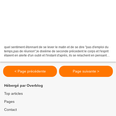
quel sentiment étonnant de se lever le matin et de se dire "pas d'emploi du
temps,pas de réunion",le dixiéme de seconde précedent le corps et l'esprit
étaient en alerte d'un oubli et l'instant d'après, ils se relachent en pensant
aux fleurs a arroser...
< Page précédente
Page suivante >
Hébergé par Overblog
Top articles
Pages
Contact