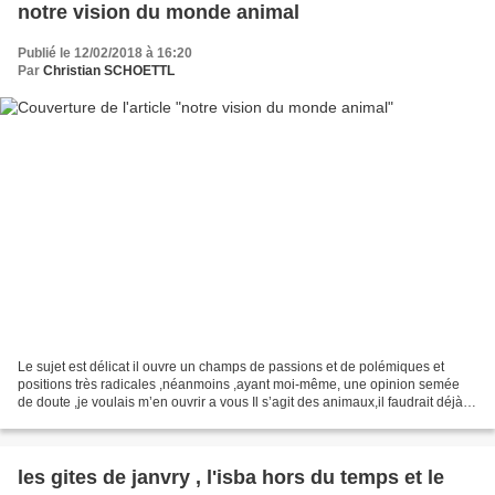
notre vision du monde animal
Publié le 12/02/2018 à 16:20
Par
Christian SCHOETTL
Le sujet est délicat il ouvre un champs de passions et de polémiques et
positions très radicales ,néanmoins ,ayant moi-même, une opinion semée
de doute ,je voulais m’en ouvrir a vous Il s’agit des animaux,il faudrait déjà
que chacun s’interroge pourquoi...
les gites de janvry , l'isba hors du temps et le