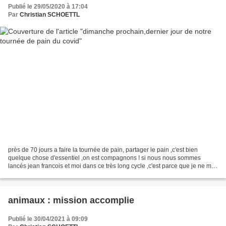
Publié le 29/05/2020 à 17:04
Par
Christian SCHOETTL
près de 70 jours a faire la tournée de pain, partager le pain ,c'est bien
quelque chose d'essentiel ,on est compagnons ! si nous nous sommes
lancés jean francois et moi dans ce très long cycle ,c'est parce que je ne me
voyais pas demander a qui que ce...
animaux : mission accomplie
Publié le 30/04/2021 à 09:09