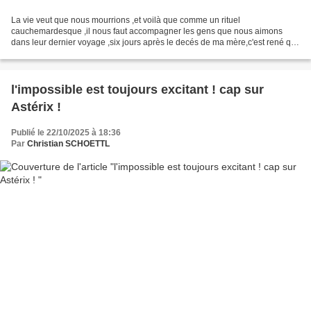
La vie veut que nous mourrions ,et voilà que comme un rituel
cauchemardesque ,il nous faut accompagner les gens que nous aimons
dans leur dernier voyage ,six jours après le decés de ma mère,c'est rené qui
est parti ceci ferait parti de l'intime du privé,si...
l'impossible est toujours excitant ! cap sur
Astérix !
Publié le 22/10/2025 à 18:36
Par
Christian SCHOETTL