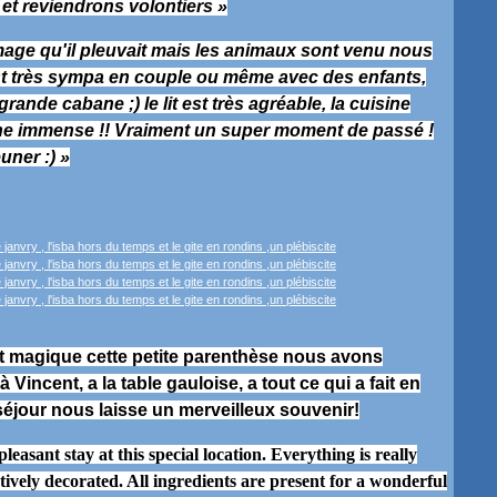
t reviendrons volontiers »
age qu'il pleuvait mais les animaux sont venu nous
t très sympa en couple ou même avec des enfants,
rande cabane ;) le lit est très agréable, la cuisine
che immense !! Vraiment un super moment de passé !
uner :) »
nt magique cette petite parenthèse nous avons
Vincent, a la table gauloise, a tout ce qui a fait en
séjour nous laisse un merveilleux souvenir!
easant stay at this special location. Everything is really
ctively decorated. All ingredients are present for a wonderful