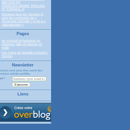
MAI 2026 EN
FRANCAIS,ARABIC,ENGLISH
ET ESPANOL H
Désastre pour les citoyens et
pour les communes de «
l’économie d’échelle » et de la «
rationalisation »
Pages
les schoettl mi-barbares,mi-
bédouins,Valls,mi-gauche,mi-
malin
Les voeux de Nathalie kociusko-
morizet
Newsletter
onnez-vous pour être averti des
veaux articles publiés.
ail
Liens