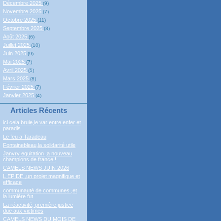
Décembre 2025
(9)
Novembre 2025
(7)
Octobre 2025
(11)
Septembre 2025
(8)
Août 2025
(6)
Juillet 2025
(10)
Juin 2025
(9)
Mai 2025
(7)
Avril 2025
(5)
Mars 2025
(8)
Février 2025
(7)
Janvier 2025
(4)
Articles Récents
ici cela brule,le var entre enfer et
paradis
Le feu a Taradeau
Fontainebleau,la solidarité utile
Janvry equitation ,a nouveau
champions de france !
CAMELS NEWS JUIN 2026
L EPIDE ,un projet magnifique et
efficace
communauté de communes ,et
la lumière fut
La réactivité, première justice
due aux victimes
CAMELS NEWS DU MOIS DE