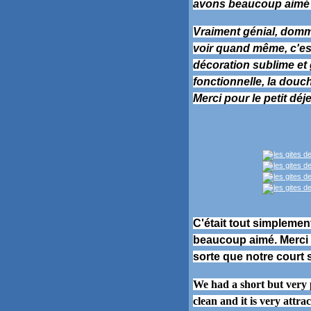
avons beaucoup aimé e
Vraiment génial, domm
voir quand même, c'es
décoration sublime et g
fonctionnelle, la dou
Merci pour le petit déje
C'était tout simpleme
beaucoup aimé. Merci à 
sorte que notre court 
We had a short but very pl
clean and it is very attra