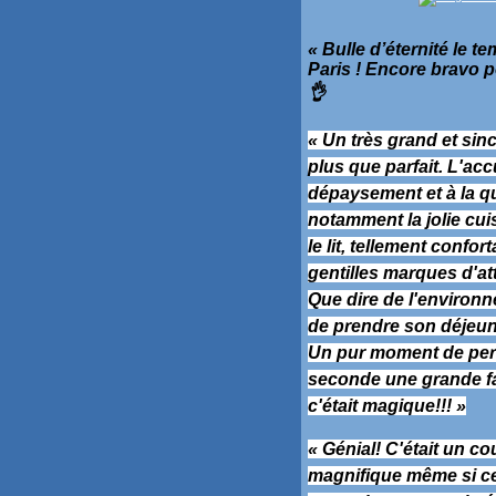
« Bulle d’éternité le 
Paris ! Encore bravo po
👌
« Un très grand et sin
plus que parfait. L'acc
dépaysement et à la qu
notamment la jolie cuis
le lit, tellement confo
gentilles marques d'atte
Que dire de l'environn
de prendre son déjeune
Un pur moment de perf
seconde une grande fan
c'était magique!!! »
« Génial! C'était un co
magnifique même si ce