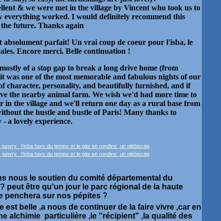
ent & we were met in the village by Vincent who took us to
w everything worked. I would definitely recommend this
 the future. Thanks again
t absolument parfait! Un vrai coup de coeur pour l'isba, le
locales. Encore merci. Belle continuation !
mostly of a stop gap to break a long drive home (from
 it was one of the most memorable and fabulous nights of our
 of character, personality, and beautifully furnished, and if
love the nearby animal farm. We wish we'd had more time to
ar in the village and we'll return one day as a rural base from
 without the hustle and bustle of Paris! Many thanks to
y - a lovely experience.
ons nous le soutien du comité départemental du
? peut être qu'un jour le parc régional de la haute
e penchera sur nos pépites ?
e est belle ,a nous de continuer de la faire vivre ,car en
ne alchimie particulière ,le "récipient" ,la qualité des