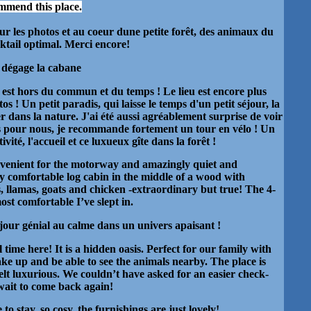
ommend this place.
r les photos et au coeur dune petite forêt, des animaux du
cktail optimal. Merci encore!
e dégage la cabane
 est hors du commun et du temps ! Le lieu est encore plus
os ! Un petit paradis, qui laisse le temps d'un petit séjour, la
er dans la nature. J'ai été aussi agréablement surprise de voir
s pour nous, je recommande fortement un tour en vélo ! Un
vité, l'accueil et ce luxueux gîte dans la forêt !
nvenient for the motorway and amazingly quiet and
y comfortable log cabin in the middle of a wood with
, llamas, goats and chicken -extraordinary but true! The 4-
ost comfortable I’ve slept in.
 Séjour génial au calme dans un univers apaisant !
ime here! It is a hidden oasis. Perfect for our family with
ke up and be able to see the animals nearby. The place is
elt luxurious. We couldn’t have asked for an easier check-
wait to come back again!
 to stay, so cosy, the furnishings are just lovely!