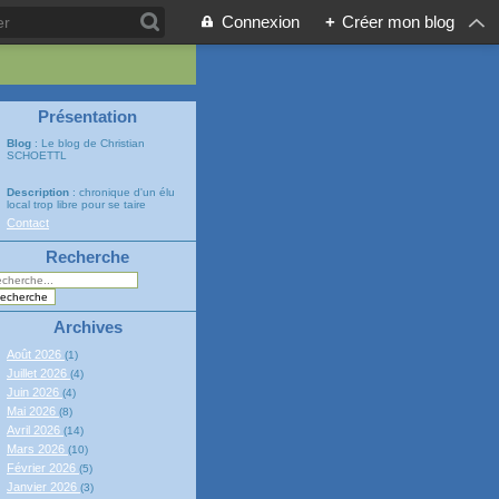
Connexion
+
Créer mon blog
Présentation
Blog
: Le blog de Christian
SCHOETTL
Description
: chronique d'un élu
local trop libre pour se taire
Contact
Recherche
Archives
Août 2026
(1)
Juillet 2026
(4)
Juin 2026
(4)
Mai 2026
(8)
Avril 2026
(14)
Mars 2026
(10)
Février 2026
(5)
Janvier 2026
(3)