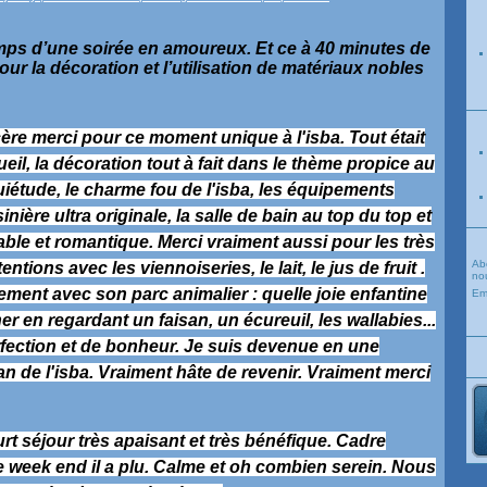
temps d’une soirée en amoureux. Et ce à 40 minutes de
ur la décoration et l’utilisation de matériaux nobles
cère merci pour ce moment unique à l'isba. Tout était
ueil, la décoration tout à fait dans le thème propice au
iétude, le charme fou de l'isba, les équipements
inière ultra originale, la salle de bain au top du top et
rtable et romantique. Merci vraiment aussi pour les très
Ab
ntions avec les viennoiseries, le lait, le jus de fruit .
nou
ement avec son parc animalier : quelle joie enfantine
Em
r en regardant un faisan, un écureuil, les wallabies...
ection et de bonheur. Je suis devenue en une
 de l'isba. Vraiment hâte de revenir. Vraiment merci
urt séjour très apaisant et très bénéfique. Cadre
 week end il a plu. Calme et oh combien serein. Nous