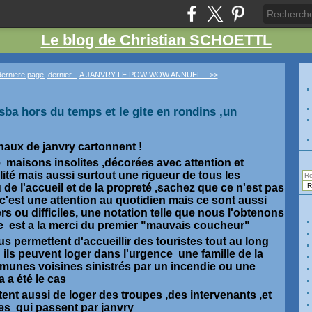
Le blog de Christian SCHOETTL
rniere page ,dernier...
A JANVRY LE POW WOW ANNUEL... >>
'isba hors du temps et le gite en rondins ,un
aux de janvry cartonnent !
e maisons insolites ,décorées avec attention et
ité mais aussi surtout une rigueur de tous les
 de l'accueil et de la propreté ,sachez que ce n'est pas
 c'est une attention au quotidien mais ce sont aussi
ers ou difficiles, une notation telle que nous l'obtenons
e est a la merci du premier "mauvais coucheur"
us permettent d'accueillir des touristes tout au long
 ils peuvent loger dans l'urgence une famille de la
nes voisines sinistrés par un incendie ou une
 a été le cas
ent aussi de loger des troupes ,des intervenants ,et
es qui passent par janvry