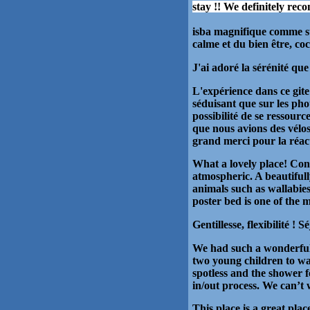
stay !! We definitely rec
isba magnifique comme su
calme et du bien être, co
J'ai adoré la sérénité qu
L'expérience dans ce gite
séduisant que sur les phot
possibilité de se ressourc
que nous avions des vélo
grand merci pour la réacti
What a lovely place! Co
atmospheric. A beautifull
animals such as wallabies
poster bed is one of the m
Gentillesse, flexibilité !
We had such a wonderful t
two young children to wa
spotless and the shower f
in/out process. We can’t 
This place is a great place