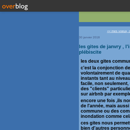
<< mes voeux, de
30 janvier 2018
les gites de janvry , l
plébiscite
les deux gites commun
c'est la conjonction d
volontairement de qual
instants tant au niveau
facile, non seulement,
des "clients" particuli
sur airbnb par exempl
encore une fois ,ils no
de l'année, mais aussi
commune ou des commu
inondation comme cela
ces gites nous permett
bien d'autres personn