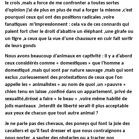
le crois ,mais a force de me confronter a toutes sortes
d’opinion j’ai de plus en plus de mal a forger la mienne ,c’est
pourquoi ceux qui ont des positions radicales ,voire
fanatiques m’impressionnent : cela va de ces connards qui
paient fort cher le droit d’abattre un éléphant ,une girafe ou
un tigre ,a ceux que la vue d’une chaussure en cuir fait sortir
de leurs gonds
Nous avons beaucoup d’animaux en captivité : il y a d’abord
ceux considérés comme « domestiques » que l’homme a
domestiqué ,mais qui sont par nature sauvage ,mais qui sont
exclus ,curieusement des protestations de ceux que l’on
appelle les « animalistes » au nom de quoi ,un »pauvre »
chien tenu en laisse ,confiné dans un appartement, privé de
sexualité,dréssé a faire « le beau » ,voire même habillé de
jolis manteaux ,interdit de liberté serait-il plus acceptable
aux yeux de chacun que tout autre animal ?
Je ne parle pas des chevaux, des poneys qui font la joie des
cavaliers et qu’il faut dresser et que nous contraignons a
nous porter ,a sauter des obstacles ou a tracter nos