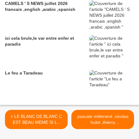
CAMELS ' S NEWS juillet 2026
francais ,english ,arabic ,spanish
ici cela brule,le var entre enfer et
paradis
Le feu a Taradeau
< LE BLANC DE BLANC C
pascale mitterand ,nicolas
EST BEAU MEME SI LA
hulot ,thierry
FATIGUE GAGNE
mandon,certains peuvent ils
harceler plus que d'autres ?