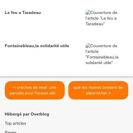
Le feu a Taradeau
Fontainebleau,la solidarité utile
< créches de noel :une
que les maires cessent de
pensée pour l'ocean viking
pleurnicher >
et ceux qui auraient rejeté
joseph et marie a la mer
Hébergé par Overblog
Top articles
Pages