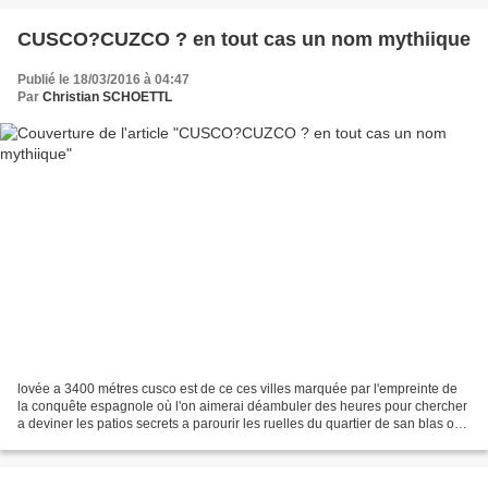
CUSCO?CUZCO ? en tout cas un nom mythiique
Publié le 18/03/2016 à 04:47
Par
Christian SCHOETTL
lovée a 3400 métres cusco est de ce ces villes marquée par l'empreinte de
la conquête espagnole où l'on aimerai déambuler des heures pour chercher
a deviner les patios secrets a parourir les ruelles du quartier de san blas ou
a s'asseoir en spectateur...