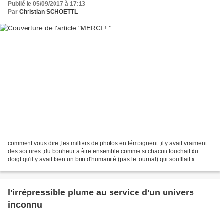
Publié le 05/09/2017 à 17:13
Par
Christian SCHOETTL
comment vous dire ,les milliers de photos en témoignent ,il y avait vraiment
des sourires ,du bonheur a être ensemble comme si chacun touchait du
doigt qu'il y avait bien un brin d'humanité (pas le journal) qui soufflait a
janvry ce samedi comment vous...
l'irrépressible plume au service d'un univers
inconnu