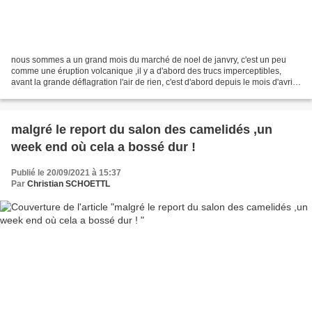
nous sommes a un grand mois du marché de noel de janvry, c'est un peu
comme une éruption volcanique ,il y a d'abord des trucs imperceptibles,
avant la grande déflagration l'air de rien, c'est d'abord depuis le mois d'avril
la sélection des exposants ,vous...
malgré le report du salon des camelidés ,un
week end où cela a bossé dur !
Publié le 20/09/2021 à 15:37
Par
Christian SCHOETTL