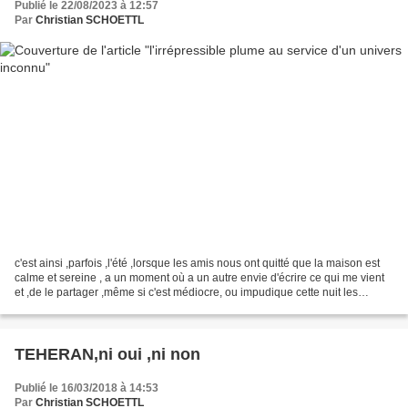
Publié le 22/08/2023 à 12:57
Par
Christian SCHOETTL
c'est ainsi ,parfois ,l'été ,lorsque les amis nous ont quitté que la maison est
calme et sereine , a un moment où a un autre envie d'écrire ce qui me vient
et ,de le partager ,même si c'est médiocre, ou impudique cette nuit les
premières phrases me sont...
TEHERAN,ni oui ,ni non
Publié le 16/03/2018 à 14:53
Par
Christian SCHOETTL