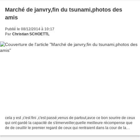
Marché de janvry,fin du tsunami,photos des
amis
Publié le 08/12/2014 à 10:17
Par
Christian SCHOETTL
cela y est ,c'est fini ,c'est passé,venus de partout,avce ce bon sourire de ceux
qui ont gardé la capacité de s'émerveiller,quelle meilleure récompense que
de de ceuillir le premier regard de ceux qui rentraient dans la cour de la
ferme ou qui découvraient...