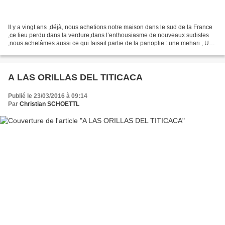
Il y a vingt ans ,déjà, nous achetions notre maison dans le sud de la France
,ce lieu perdu dans la verdure,dans l’enthousiasme de nouveaux sudistes
,nous achetâmes aussi ce qui faisait partie de la panoplie : une mehari , Un
jour sur un rond point ,avec...
A LAS ORILLAS DEL TITICACA
Publié le 23/03/2016 à 09:14
Par
Christian SCHOETTL