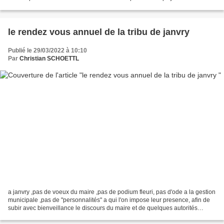
sensibilité de chacun de nous...
le rendez vous annuel de la tribu de janvry
Publié le 29/03/2022 à 10:10
Par
Christian SCHOETTL
a janvry ,pas de voeux du maire ,pas de podium fleuri, pas d'ode a la gestion
municipale ,pas de "personnalités" a qui l'on impose leur presence, afin de
subir avec bienveillance le discours du maire et de quelques autorités
flatteuses et choisies ainsi...