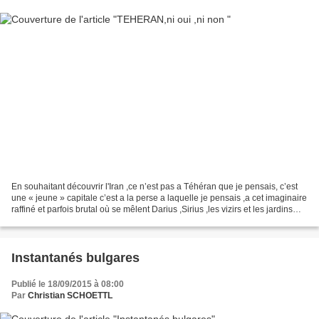
En souhaitant découvrir l'Iran ,ce n’est pas a Téhéran que je pensais, c’est
une « jeune » capitale c’est a la perse a laquelle je pensais ,a cet imaginaire
raffiné et parfois brutal où se mêlent Darius ,Sirius ,les vizirs et les jardins
magnifiques ,le...
Instantanés bulgares
Publié le 18/09/2015 à 08:00
Par
Christian SCHOETTL