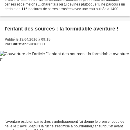
cerises et de melons ....charentais où tu devines plutot que tu ne parcours un
dedale de 115 hectares de serres arrosées avec une eau puisée a 1400
métres de profondeur juste impressionnant pause...
l'enfant des sources : la formidable aventure !
Publié le 19/04/2016 à 09:15
Par
Christian SCHOETTL
l'aventure est bien partie ,très symboliquement j'ai donné le premier coup de
pelle le 2 avril , depuis la ruche s'est mise a bourdonner,car surtout et avant