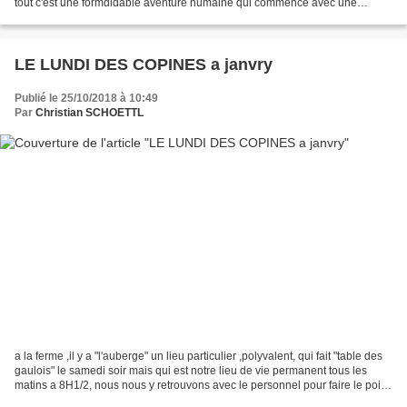
tout c'est une formdidable aventure humaine qui commence avec une
poignée d'hommes et de femmes...
LE LUNDI DES COPINES a janvry
Publié le 25/10/2018 à 10:49
Par
Christian SCHOETTL
a la ferme ,il y a "l'auberge" un lieu particulier ,polyvalent, qui fait "table des
gaulois" le samedi soir mais qui est notre lieu de vie permanent tous les
matins a 8H1/2, nous nous y retrouvons avec le personnel pour faire le point
de la journée, rené...