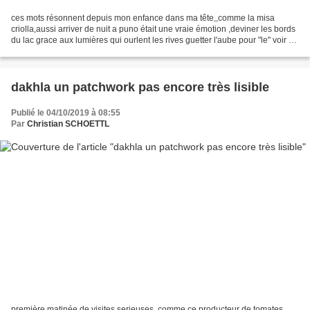
ces mots résonnent depuis mon enfance dans ma tête,,comme la misa
criolla,aussi arriver de nuit a puno était une vraie émotion ,deviner les bords
du lac grace aux lumières qui ourlent les rives guetter l'aube pour "le" voir ce
ponton qui plonge vers le...
dakhla un patchwork pas encore très lisible
Publié le 04/10/2019 à 08:55
Par
Christian SCHOETTL
première matinée de visites serieuses ,comme ce producteur de tomates