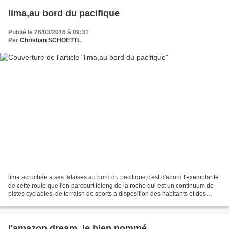
lima,au bord du pacifique
Publié le 26/03/2016 à 09:31
Par
Christian SCHOETTL
lima acrochée a ses falaises au bord du pacifique,c'est d'abord l'exemplarité
de cette route que l'on parcourt lelong de la roche qui est un continuum de
pistes cyclables, de terraisn de sports a disposition des habitants et des
amoureux,c'est la brume...
l'amazon dream ,le bien nommé