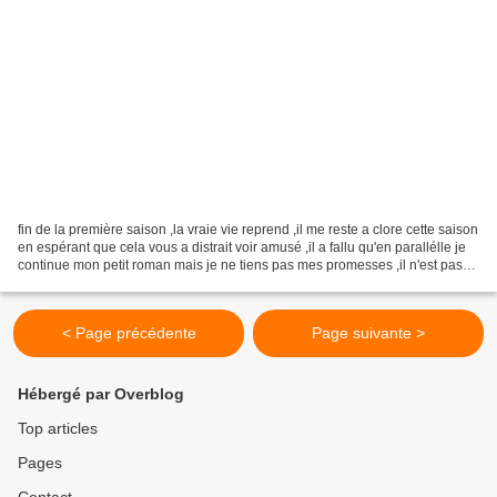
fin de la première saison ,la vraie vie reprend ,il me reste a clore cette saison
en espérant que cela vous a distrait voir amusé ,il a fallu qu'en parallélle je
continue mon petit roman mais je ne tiens pas mes promesses ,il n'est pas
achevé ... Cette...
< Page précédente
Page suivante >
Hébergé par Overblog
Top articles
Pages