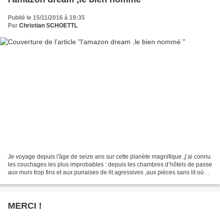
Publié le 15/11/2016 à 19:35
Par
Christian SCHOETTL
Je voyage depuis l'âge de seize ans sur cette planète magnifique ,j’ai connu
les couchages les plus improbables : depuis les chambres d’hôtels de passe
aux murs trop fins et aux punaises de lit agressives ,aux pièces sans lit où
l’on dormait a même le...
MERCI !