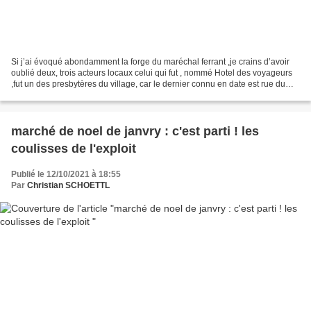
Si j’ai évoqué abondamment la forge du maréchal ferrant ,je crains d’avoir
oublié deux, trois acteurs locaux celui qui fut , nommé Hotel des voyageurs
,fut un des presbytères du village, car le dernier connu en date est rue du
clos des vignes l’hôtel...
marché de noel de janvry : c'est parti ! les
coulisses de l'exploit
Publié le 12/10/2021 à 18:55
Par
Christian SCHOETTL