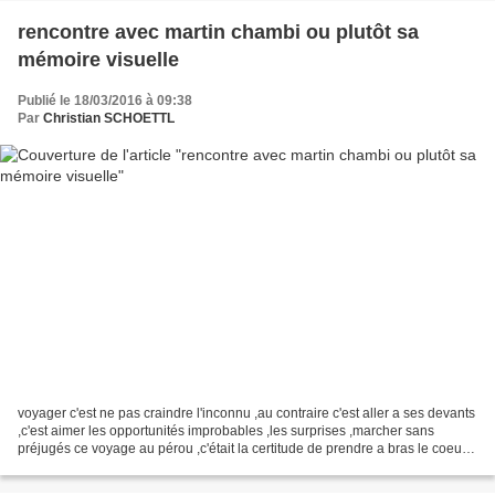
rencontre avec martin chambi ou plutôt sa
mémoire visuelle
Publié le 18/03/2016 à 09:38
Par
Christian SCHOETTL
voyager c'est ne pas craindre l'inconnu ,au contraire c'est aller a ses devants
,c'est aimer les opportunités improbables ,les surprises ,marcher sans
préjugés ce voyage au pérou ,c'était la certitude de prendre a bras le coeur
des lieux magiques ,des...