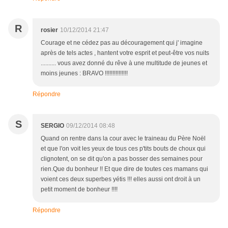
R
rosier
10/12/2014 21:47
Courage et ne cédez pas au découragement qui j' imagine
après de tels actes , hantent votre esprit et peut-être vos nuits
.......... vous avez donné du rêve à une multitude de jeunes et
moins jeunes : BRAVO !!!!!!!!!!!!!!!
Répondre
S
SERGIO
09/12/2014 08:48
Quand on rentre dans la cour avec le traineau du Père Noël
et que l'on voit les yeux de tous ces p'tits bouts de choux qui
clignotent, on se dit qu'on a pas bosser des semaines pour
rien.Que du bonheur !! Et que dire de toutes ces mamans qui
voient ces deux superbes yétis !!! elles aussi ont droit à un
petit moment de bonheur !!!!
Répondre