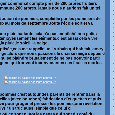
rger communal compte près de 200 arbres fruitiers
commune,200 arbres, jamais nous n'aurions fait un tel
oduction de pommes, complétée par les pommiers de
 au mois de septembre ,toute l'école sort et va
s une pluie battante,cela n'a pas empêché nos petits
er joyeusement les éléments,c'est aussi cela vivre
a pluie,le soleil ,la neige,
ptisée,cela me rappelle un "rurbain qui habitait janvry
neige,alors que nous passions le chasse neige depuis 6
nu se plaindre brutalement de ne pas pouvoir partir
gens qui trouvent inconvenantes ces feuilles mortes
s pommes,c'est autour des parents de rentrer dans la
eilles (avec bouchon) fabrication d'étiquettes et puis
uve pour gruger et presser les pommes,une révélation
vrir un truc aussi simple que celui ci
 où ce sont plutot les papas qui sont du coté du