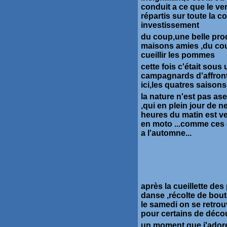
conduit a ce que le ve
répartis sur toute la 
investissement
du coup,une belle pr
maisons amies ,du coup
cueillir les pommes
cette fois c'était sou
campagnards d'affront
ici,les quatres saisons,l
la nature n'est pas ase
,qui en plein jour de 
heures du matin est ve
en moto ...comme ces 
a l'automne...
après la cueillette de
danse ,récolte de bout
le samedi on se retro
pour certains de décou
un moment que j'adore