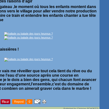
es raisons d'agir
le gateau ,le moment où tous les enfants montent dans
filons vers le village pour aller vendre notre production
re ce train et entendre les enfants chanter a tue tête
se
issières !
e vais me réveiller que tout cela tient du rêve ou du
me l'eau d'une source après une course en
e je le dois a bien des gens, qui chacun font avancer
 leur engagement,l'ensemble,c'est du domaine de
nt combien on aimerait graver cela dans le marbre !
Repost
0
Published by Christian SCHOETTL