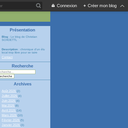
Connexion
+
Créer mon blog
Présentation
Blog
: Le blog de Christian
SCHOETTL
Description
: chronique d'un élu
local trop libre pour se taire
Contact
Recherche
Archives
Août 2026
(2)
Juillet 2026
(4)
Juin 2026
(4)
Mai 2026
(8)
Avril 2026
(14)
Mars 2026
(10)
Février 2026
(5)
Janvier 2026
(3)