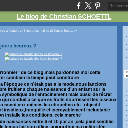
Le blog de Christian SCHOETTL
es a l'appui : un impot...
les maires défilent et l'état... >>
 jours heureux ?
arronnier" de ce blog,mais pardonnez moi cette
rer combien le temps peut construire
ns ,a l'époque ce n'était pas a la mode,nous lancions
bre fruitier a chaque naissance d'un enfant sur la
a symbolique de l'enracinement mais aussi de récrer
qui conduit a ce que es fruits nourrissent les oiseaux
urissent eux mêmes les chouettes etc...objectif
t insidieux,tranquille et incroyablement ineluctable
on installe les conditions, cela marche
u de naissances entre 6 et 10 par an ,cela peut sembler
ù le temps fait son office ,aujourdhui ma petite idée