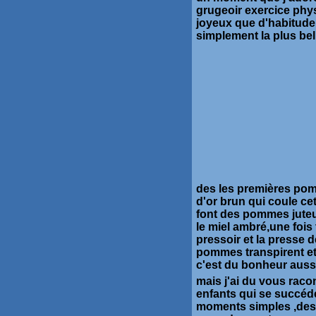
grugeoir exercice physi
joyeux que d'habitude c
simplement la plus bel
des les premières pom
d'or brun qui coule cet
font des pommes juteu
le miel ambré,une foi
pressoir et la presse 
pommes transpirent et d
c'est du bonheur aussi
mais j'ai du vous racon
enfants qui se succéd
moments simples ,des m