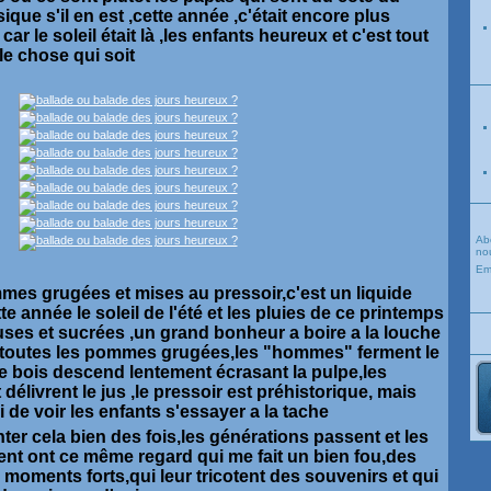
que s'il en est ,cette année ,c'était encore plus
ar le soleil était là ,les enfants heureux et c'est tout
le chose qui soit
Ab
nou
Em
mes grugées et mises au pressoir,c'est un liquide
te année le soleil de l'été et les pluies de ce printemps
ses et sucrées ,un grand bonheur a boire a la louche
s toutes les pommes grugées,les "hommes" ferment le
de bois descend lentement écrasant la pulpe,les
élivrent le jus ,le pressoir est préhistorique, mais
 de voir les enfants s'essayer a la tache
ter cela bien des fois,les générations passent et les
ent ont ce même regard qui me fait un bien fou,des
oments forts,qui leur tricotent des souvenirs et qui