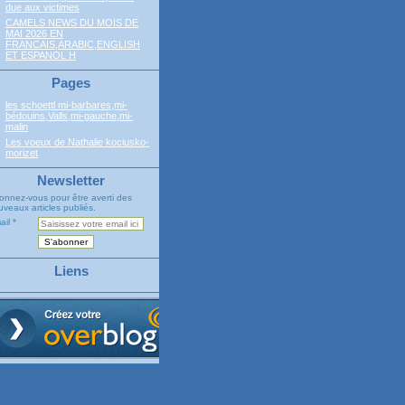
due aux victimes
CAMELS NEWS DU MOIS DE
MAI 2026 EN
FRANCAIS,ARABIC,ENGLISH
ET ESPANOL H
Pages
les schoettl mi-barbares,mi-
bédouins,Valls,mi-gauche,mi-
malin
Les voeux de Nathalie kociusko-
morizet
Newsletter
onnez-vous pour être averti des
veaux articles publiés.
ail
Liens