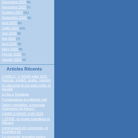
Décembre 2025
(9)
Novembre 2025
(7)
Octobre 2025
(11)
Septembre 2025
(8)
Août 2025
(6)
Juillet 2025
(10)
Juin 2025
(9)
Mai 2025
(7)
Avril 2025
(5)
Mars 2025
(8)
Février 2025
(7)
Janvier 2025
(4)
Articles Récents
CAMELS ' S NEWS juillet 2026
francais ,english ,arabic ,spanish
ici cela brule,le var entre enfer et
paradis
Le feu a Taradeau
Fontainebleau,la solidarité utile
Janvry equitation ,a nouveau
champions de france !
CAMELS NEWS JUIN 2026
L EPIDE ,un projet magnifique et
efficace
communauté de communes ,et
la lumière fut
La réactivité, première justice