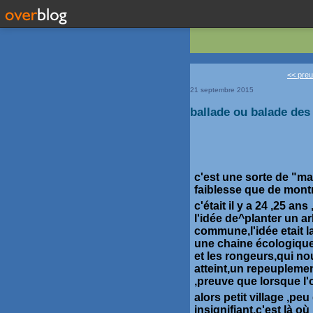
<< preuv
21 septembre 2015
ballade ou balade des
c'est une sorte de "m
faiblesse que de mont
c'était il y a 24 ,25 a
l'idée de^planter un ar
commune,l'idée etait l
une chaine écologique 
et les rongeurs,qui no
atteint,un repeuplemen
,preuve que lorsque l'
alors petit village ,pe
insignifiant,c'est là o