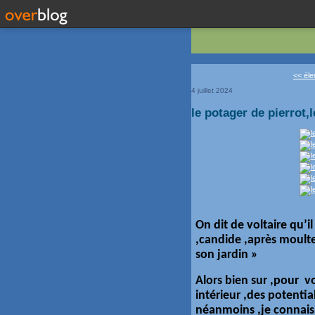
<< élec
4 juillet 2024
le potager de pierrot,l
On dit de voltaire qu’i
,candide ,après moulte
son jardin »
Alors bien sur ,pour vo
intérieur ,des potentia
néanmoins ,je connais