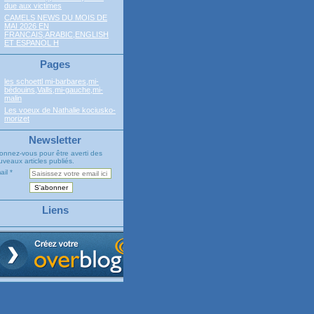
due aux victimes
CAMELS NEWS DU MOIS DE
MAI 2026 EN
FRANCAIS,ARABIC,ENGLISH
ET ESPANOL H
Pages
les schoettl mi-barbares,mi-
bédouins,Valls,mi-gauche,mi-
malin
Les voeux de Nathalie kociusko-
morizet
Newsletter
onnez-vous pour être averti des
veaux articles publiés.
ail
Liens