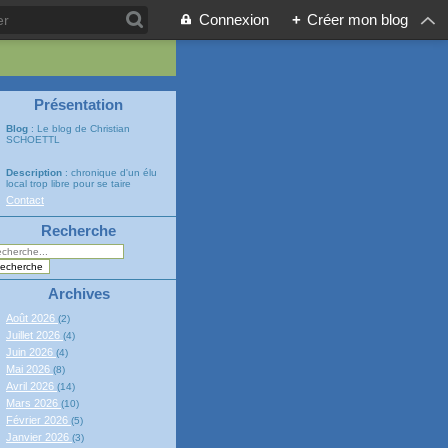
Connexion
+
Créer mon blog
Présentation
Blog
: Le blog de Christian
SCHOETTL
Description
: chronique d'un élu
local trop libre pour se taire
Contact
Recherche
Archives
Août 2026
(2)
Juillet 2026
(4)
Juin 2026
(4)
Mai 2026
(8)
Avril 2026
(14)
Mars 2026
(10)
Février 2026
(5)
Janvier 2026
(3)