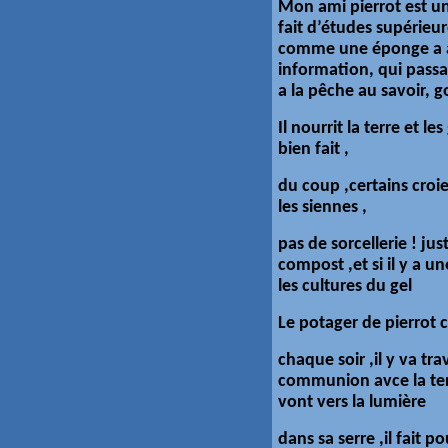
Mon ami pierrot est un 
fait d’études supérieu
comme une éponge a a
information, qui passait
a la pêche au savoir,
Il nourrit la terre et l
bien fait ,
du coup ,certains croi
les siennes ,
pas de sorcellerie ! ju
compost ,et si il y a 
les cultures du gel
Le potager de pierrot c
chaque soir ,il y va tra
communion avce la terre
vont vers la lumière
dans sa serre ,il fait p