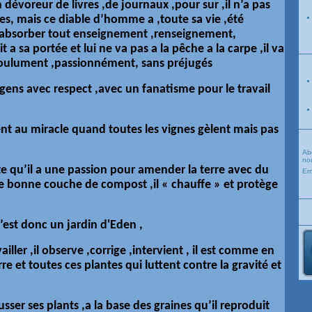
dévoreur de livres ,de journaux ,pour sur ,il n’a pas
res, mais ce diable d’homme a ,toute sa vie ,été
bsorber tout enseignement ,renseignement,
 a sa portée et lui ne va pas a la pêche a la carpe ,il va
 goulument ,passionnément, sans préjugés
es gens avec respect ,avec un fanatisme pour le travail
ent au miracle quand toutes les vignes gèlent mais pas
Ab
nou
ste qu’il a une passion pour amender la terre avec du
Em
une bonne couche de compost ,il « chauffe » et protège
’est donc un jardin d'Eden ,
vailler ,il observe ,corrige ,intervient , il est comme en
 et toutes ces plantes qui luttent contre la gravité et
ousser ses plants ,a la base des graines qu’il reproduit