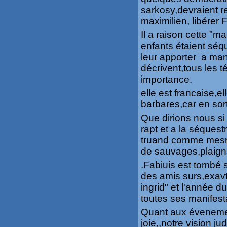
sarkosy,devraient r
maximilien, libérer
Il a raison cette "
enfants étaient séqu
leur apporter a mang
décrivent,tous les
importance.
elle est francaise,e
barbares,car en sort
Que dirions nous si 
rapt et a la séques
truand comme mesri
de sauvages,plaignai
.Fabiuis est tombé 
des amis surs,exav
ingrid" et l'année d
toutes ses manifest
Quant aux évenemen
joie,,notre vision j