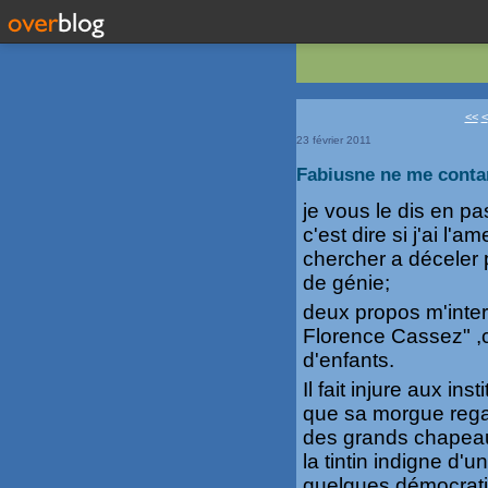
<<
<
23 février 2011
Fabiusne ne me conta
je vous le dis en pa
c'est dire si j'ai l
chercher a déceler
de génie;
deux propos m'inter
Florence Cassez" 
d'enfants.
Il fait injure aux i
que sa morgue reg
des grands chapeaux
la tintin indigne d'
quelques démocrati