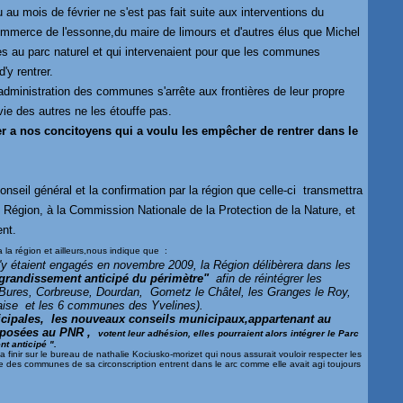
eu au mois de février ne s'est pas fait suite aux interventions du
mmerce de l'essonne,du maire de limours et d'autres élus que Michel
les au parc naturel et qui intervenaient pour que les communes
'y rentrer.
d'administration des communes s'arrête aux frontières de leur propre
ie des autres ne les étouffe pas.
er a nos concitoyens qui a voulu les empêcher de rentrer dans le
nseil général et la confirmation par la région que celle-ci
transmettra
 Région, à la Commission Nationale de la Protection de la Nature, et
ent
.
a la région et ailleurs,nous indique que :
y étaient engagés en novembre 2009, la Région délibèrera dans les
agrandissement anticipé du périmètre"
afin de réintégrer les
Bures, Corbreuse, Dourdan, Gometz le Châtel, les Granges le Roy,
maise et les 6 communes des Yvelines).
nicipales, les nouveaux conseils municipaux,appartenant au
pposées au PNR ,
votent leur adhésion, elles pourraient alors intégrer le Parc
t anticipé ".
a finir sur le bureau de nathalie Kociusko-morizet qui nous assurait vouloir respecter les
 des communes de sa circonscription entrent dans le arc comme elle avait agi toujours