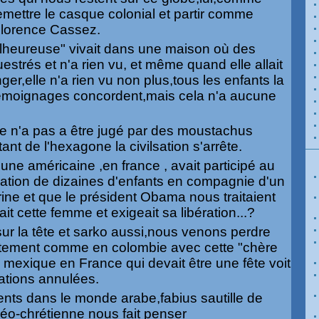
emettre le casque colonial et partir comme
 Florence Cassez.
malheureuse" vivait dans une maison où des
estrés et n'a rien vu, et même quand elle allait
er,elle n'a rien vu non plus,tous les enfants la
 témoignages concordent,mais cela n'a aucune
lle n'a pas a être jugé par des moustachus
ant de l'hexagone la civilsation s'arrête.
une américaine ,en france , avait participé au
tration de dizaines d'enfants en compagnie d'un
ne et que le président Obama nous traitaient
t cette femme et exigeait sa libération...?
sur la tête et sarko aussi,nous venons perdre
tement comme en colombie avec cette "chère
u mexique en France qui devait être une fête voit
ations annulées.
ts dans le monde arabe,fabius sautille de
udéo-chrétienne nous fait penser