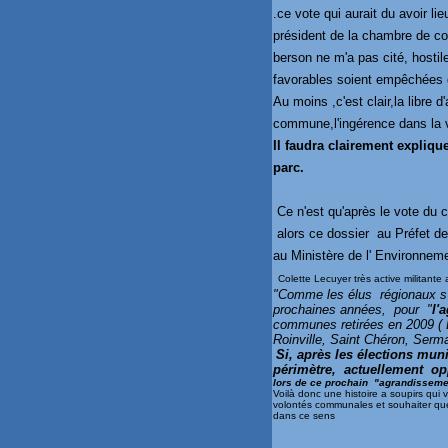
.ce vote qui aurait du avoir li
président de la chambre de co
berson ne m'a pas cité, hosti
favorables soient empêchées d
Au moins ,c'est clair,la libre 
commune,l'ingérence dans la v
Il faudra clairement expliqu
parc.
Ce n'est qu'après le vote du co
alors ce dossier au Préfet de
au Ministère de l' Environnem
Colette Lecuyer très active militante 
"Comme les élus régionaux s'
prochaines années, pour "
l'
communes retirées en 2009 ( 
Roinville, Saint Chéron, Ser
Si, après les élections mu
périmètre,
actuellement o
lors de ce prochain "agrandissemen
Voilà donc une histoire a soupirs qui v
volontés communales et souhaiter que
dans ce sens