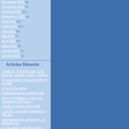
Décembre 2025
(9)
Novembre 2025
(7)
Octobre 2025
(11)
Septembre 2025
(8)
Août 2025
(6)
Juillet 2025
(10)
Juin 2025
(9)
Mai 2025
(7)
Avril 2025
(5)
Mars 2025
(8)
Février 2025
(7)
Janvier 2025
(4)
Articles Récents
CAMELS ' S NEWS juillet 2026
francais ,english ,arabic ,spanish
ici cela brule,le var entre enfer et
paradis
Le feu a Taradeau
Fontainebleau,la solidarité utile
Janvry equitation ,a nouveau
champions de france !
CAMELS NEWS JUIN 2026
L EPIDE ,un projet magnifique et
efficace
communauté de communes ,et
la lumière fut
La réactivité, première justice