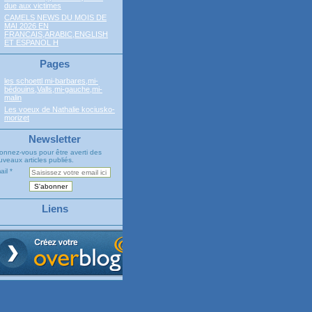
due aux victimes
CAMELS NEWS DU MOIS DE
MAI 2026 EN
FRANCAIS,ARABIC,ENGLISH
ET ESPANOL H
Pages
les schoettl mi-barbares,mi-
bédouins,Valls,mi-gauche,mi-
malin
Les voeux de Nathalie kociusko-
morizet
Newsletter
onnez-vous pour être averti des
veaux articles publiés.
ail
Liens