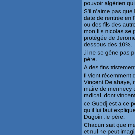
pouvoir algérien qui
S'il n'aime pas que
date de rentrée en 
ou des fils des autre
mon fils nicolas se
protégée de Jerome 
dessous des 10%.
,il ne se gêne pas p
père.
A des fins tristement
Il vient récemment
Vincent Delahaye, m
maire de mennecy d
radical dont vincent
ce Guedj est a ce p
qu'il lui faut expliq
Dugoin ,le père.
Chacun sait que mes
et nul ne peut imag