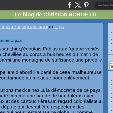
Le blog de Christian SCHOETTL
320
330
340
350
360
370
380
300
301
302
303
304
305
306
307
308
310
>
>>
309
minera pas
ssant,hier,j'écoutais Fabius aux "quatre vérités"
'ame chevillée au corps a huit heures du matin de
 parmi une montagne de suffisance,une parcelle
pellent,d'abord il a parlé de cette "malheureuse
,condamnée au mexique pour enlèvement
nstitutions mexicaines ,a la démocratie de ce pays
arde comme une bande de bandoléros avec
 et des cartouchières,un regard colonialiste a
un député qui devrait être respecteux des
es qui nous restent sur ce globe,lui,comme