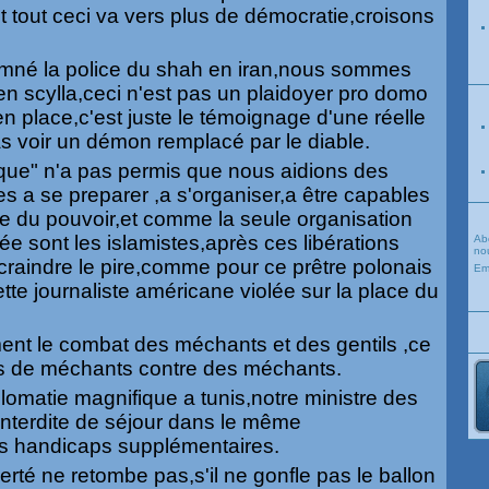
tout ceci va vers plus de démocratie,croisons
né la police du shah en iran,nous sommes
n scylla,ceci n'est pas un plaidoyer pro domo
en place,c'est juste le témoignage d'une réelle
s voir un démon remplacé par le diable.
litique" n'a pas permis que nous aidions des
s a se preparer ,a s'organiser,a être capables
e du pouvoir,et comme la seule organisation
ée sont les islamistes,après ces libérations
Ab
nou
raindre le pire,comme pour ce prêtre polonais
Em
tte journaliste américane violée sur la place du
ent le combat des méchants et des gentils ,ce
ts de méchants contre des méchants.
plomatie magnifique a tunis,notre ministre des
 interdite de séjour dans le même
es handicaps supplémentaires.
iberté ne retombe pas,s'il ne gonfle pas le ballon