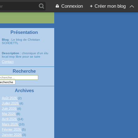
Connexion
+
Créer mon blog
Présentation
Blog
: Le blog de Christian
SCHOETTL
Description
: chronique d'un élu
local trop libre pour se taire
Contact
Recherche
Archives
Août 2026
(2)
Juillet 2026
(4)
Juin 2026
(4)
Mai 2026
(8)
Avril 2026
(14)
Mars 2026
(10)
Février 2026
(5)
Janvier 2026
(3)