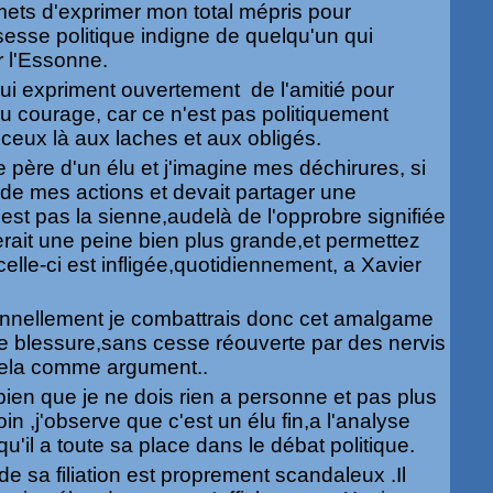
ets d'exprimer mon total mépris pour
esse politique indigne de quelqu'un qui
r l'Essonne.
ui expriment ouvertement de l'amitié pour
u courage, car ce n'est pas politiquement
e ceux là aux laches et aux obligés.
le père d'un élu et j'imagine mes déchirures, si
r de mes actions et devait partager une
'est pas la sienne,audelà de l'opprobre signifiée
serait une peine bien plus grande,et permettez
elle-ci est infligée,quotidiennement, a Xavier
nnellement je combattrais donc cet amalgame
tte blessure,sans cesse réouverte par des nervis
 cela comme argument..
en que je ne dois rien a personne et pas plus
in ,j'observe que c'est un élu fin,a l'analyse
qu'il a toute sa place dans le débat politique.
e sa filiation est proprement scandaleux .Il