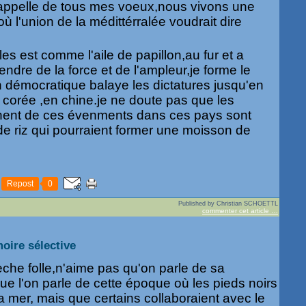
'appelle de tous mes voeux,nous vivons une
 l'union de la médittérralée voudrait dire
es est comme l'aile de papillon,au fur et a
ndre de la force et de l'ampleur,je forme le
 démocratique balaye les dictatures jusqu'en
 corée ,en chine.je ne doute pas que les
nent de ces évenments dans ces pays sont
e riz qui pourraient former une moisson de
Repost
0
Published by Christian SCHOETTL
commenter cet article
…
oire sélective
che folle,n'aime pas qu'on parle de sa
ue l'on parle de cette époque où les pieds noirs
la mer, mais que certains collaboraient avec le