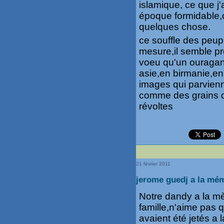
islamique, ce que j
époque formidable,où
quelques chose.
ce souffle des peupl
mesure,il semble pre
voeu qu'un ouragan
asie,en birmanie,en
images qui parvien
comme des grains d
révoltes
21 février 2011
jerome guedj a la mém
Notre dandy a la mè
famille,n'aime pas q
avaient été jetés a 