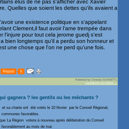
certains élus de ne pas s'afficher avec Xavier
re. Quelles que soient les dettes qu'ils avaient a
le d'avoir une existence politique en s'appelant
lant Clement,il faut avoir l'ame trempée dans
r l'injure pour tout cela jerome guedj s'est
 a bien longtemps qu'il a perdu son honneur et
est une chose que l'on ne perd qu'une fois.
Repost
0
Published by Christian SCHOETTL
commenter cet article
…
qui gagnera ? les gentils ou les méchants ?
t sa charte ont été votés le 10 février par le Conseil Régional,
les communes favorables.
 que
La Région votera à nouveau après délibération du Conseil
ait favorablement au mois de mai