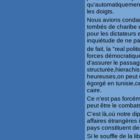
qu'automatiquement 
les doigts.
Nous avions condam
tombés de charibe e
pour les dictateurs 
inquiétude de ne pa
de fait, la "real po
forces démocratique
d'assurer le passag
structurée,hierachis
heureuses,on peut c
égorgé en tunisie,ce
caire.
Ce n'est pas forcém
peut être le comba
C'est là,où notre di
affaires étrangères
pays constituent d
Si le souffle de la l