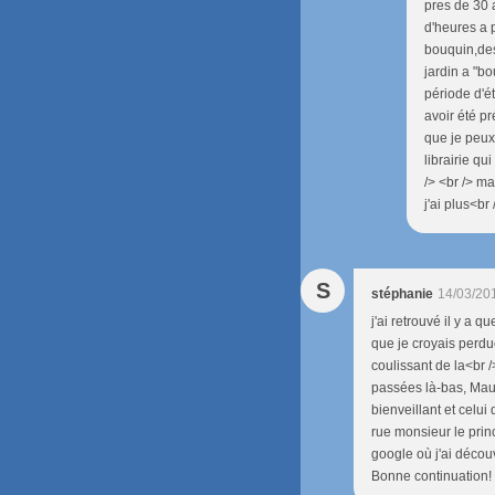
pres de 30 
d'heures a 
bouquin,des
jardin a "bo
période d'ét
avoir été pr
que je peux 
librairie q
/> <br /> ma
j'ai plus<br 
S
stéphanie
14/03/20
j'ai retrouvé il y a 
que je croyais perdu
coulissant de la<br /
passées là-bas, Maur
bienveillant et celu
rue monsieur le princ
google où j'ai découv
Bonne continuation!