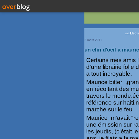
<< Elect
2 mars 2011
un clin d'oeil a mauric
Certains mes amis le
d'une librairie foll
a tout incroyable.
Maurice bitter ,gran
en récoltant des m
travers le monde,écr
référence sur haiti,
marche sur le feu
Maurice m'avait "rec
une émission sur rad
les jeudis, (c'était 
ans, je filais a la 