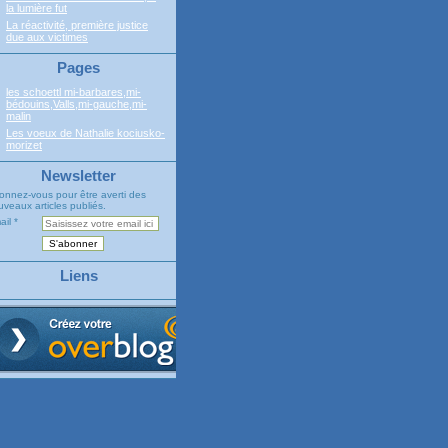
la lumière fut
La réactivité, première justice
due aux victimes
Pages
les schoettl mi-barbares,mi-
bédouins,Valls,mi-gauche,mi-
malin
Les voeux de Nathalie kociusko-
morizet
Newsletter
onnez-vous pour être averti des
veaux articles publiés.
ail
Liens