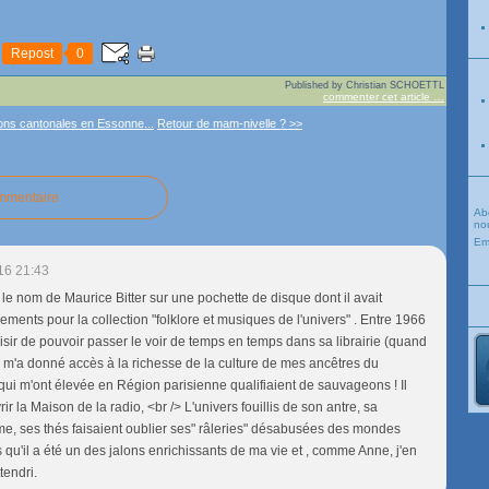
Repost
0
Published by Christian SCHOETTL
commenter cet article
…
ions cantonales en Essonne...
Retour de mam-nivelle ? >>
ommentaire
Ab
nou
Em
16 21:43
é le nom de Maurice Bitter sur une pochette de disque dont il avait
rements pour la collection "folklore et musiques de l'univers" . Entre 1966
laisir de pouvoir passer le voir de temps en temps dans sa librairie (quand
. Il m'a donné accès à la richesse de la culture de mes ancêtres du
qui m'ont élevée en Région parisienne qualifiaient de sauvageons ! Il
ir la Maison de la radio, <br /> L'univers fouillis de son antre, sa
e, ses thés faisaient oublier ses" râleries" désabusées des mondes
 qu'il a été un des jalons enrichissants de ma vie et , comme Anne, j'en
tendri.