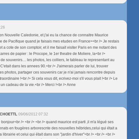
:26
s en Nouvelle Caledonie, et j'ai eu la chance de connaitre Maurice
ie de Pacifique quand je faisais mes etudes en France><br /> Je restais
t a cote de son comptoir, et il me faisait visiter Paris en me notant des
carres de papier : le Procope, le 1er theatre de Moliere, la<br />
 souvenirs.... les photos, les colliers, le tableau le representant au
. C'etait dans les annees 90.<br /> J'aimerais parler de lui, trouver
 photos, partager ces souvenirs car je n'ai jamais rencontre depuis
aordinaire !<br /> Si cela vous dit, ecrivez-moi s'il vous plait !<br /> Le
 un cadeau de la vie.<br /> Merci !<br /> Anne
 SCHOETTL
09/06/2012 07:32
> bonjour<br /> <br /> <br /> quand maurice est parti ,il m'a légué ses
genats en fougères arborescnte des nouvelles hébrides,celui qui était a
a librairie et celui qui était dans son "jardin d'hiver"<br /> <br /> <br />