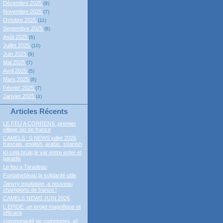
Décembre 2025
(9)
Novembre 2025
(7)
Octobre 2025
(11)
Septembre 2025
(8)
Août 2025
(6)
Juillet 2025
(10)
Juin 2025
(9)
Mai 2025
(7)
Avril 2025
(5)
Mars 2025
(8)
Février 2025
(7)
Janvier 2025
(4)
Articles Récents
LE FEU A CORRENS ,premier
village bio de france
CAMELS ' S NEWS juillet 2026
francais ,english ,arabic ,spanish
ici cela brule,le var entre enfer et
paradis
Le feu a Taradeau
Fontainebleau,la solidarité utile
Janvry equitation ,a nouveau
champions de france !
CAMELS NEWS JUIN 2026
L EPIDE ,un projet magnifique et
efficace
communauté de communes ,et