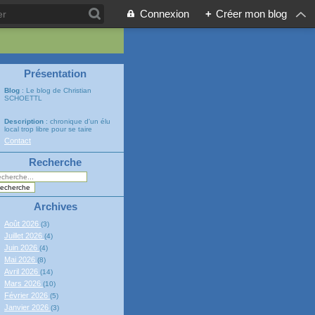
Connexion
+
Créer mon blog
Présentation
Blog
: Le blog de Christian
SCHOETTL
Description
: chronique d'un élu
local trop libre pour se taire
Contact
Recherche
Archives
Août 2026
(3)
Juillet 2026
(4)
Juin 2026
(4)
Mai 2026
(8)
Avril 2026
(14)
Mars 2026
(10)
Février 2026
(5)
Janvier 2026
(3)