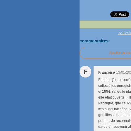
<< Elect
commentaires
Ajouter un c
F
Françoise
13/01/20
Bonjour, j'ai retrouv
collecté les enregist
et 1984, j'ai eu le p
elle était ouverte !)
Pacifique, que ceux 
m'a aussi fait découvr
gentillesse bonhomm
perdus. Je reconnais
garde un souvenir at