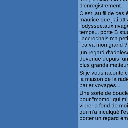
d'enregistrement.
C'est ,au fil de ce
maurice,que j'ai att
l'odyssée,aux rivage
temps... porte B stu
j'accrochais ma peti
"ca va mon grand ?
,un regard d'adoles
devenue depuis une 
plus grands metteu
Si je vous raconte c
la maison de la radio
parler voyages....
Une sorte de boucl
pour "momo" qui m'
vibrer a fond de m
qui m'a inculqué l'e
porter un regard ém