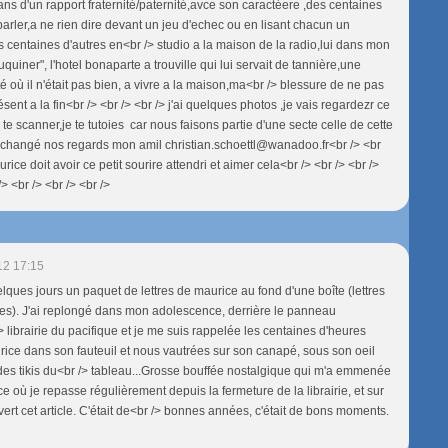
ans d'un rapport fraternité/paternité,avce son caractéere ,des centaines
parler,a ne rien dire devant un jeu d'echec ou en lisant chacun un
 centaines d'autres en<br /> studio a la maison de la radio,lui dans mon
uquiner", l'hotel bonaparte a trouville qui lui servait de tannière,une
é où il n'était pas bien, a vivre a la maison,ma<br /> blessure de ne pas
ésent a la fin<br /> <br /> <br /> j'ai quelques photos ,je vais regardezr ce
te scanner,je te tutoies car nous faisons partie d'une secte celle de cette
ui changé nos regards mon amil christian.schoettl@wanadoo.fr<br /> <br
urice doit avoir ce petit sourire attendri et aimer cela<br /> <br /> <br />
/> <br /> <br /> <br />
12 17:15
quelques jours un paquet de lettres de maurice au fond d'une boîte (lettres
es). J'ai replongé dans mon adolescence, derrière le panneau
> librairie du pacifique et je me suis rappelée les centaines d'heures
ice dans son fauteuil et nous vautrées sur son canapé, sous son oeil
i des tikis du<br /> tableau...Grosse bouffée nostalgique qui m'a emmenée
e où je repasse régulièrement depuis la fermeture de la librairie, et sur
ert cet article. C'était de<br /> bonnes années, c'était de bons moments.