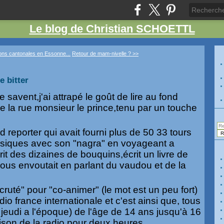
Le blog de Christian SCHOETTL
ions cantonales en Essonne...
Retour de mam-nivelle ? >>
e bitter
 savent,j'ai attrapé le goût de lire au fond
e de la rue monsieur le prince,tenu par un touche
d reporter qui avait fourni plus de 50 33 tours
usiques avec son "nagra" en voyageant a
it des dizaines de bouquins,écrit un livre de
nous envoutait en parlant du vaudou et de la
ruté" pour "co-animer" (le mot est un peu fort)
io france internationale et c'est ainsi que, tous
le jeudi a l'époque) de l'âge de 14 ans jusqu'à 16
maison de la radio,pour deux heures