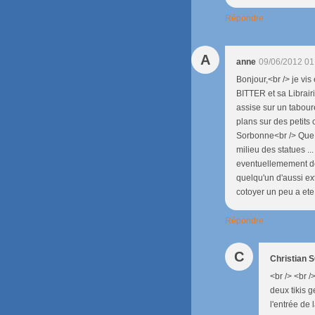
Répondre
A
anne
09/06/2012 01
Bonjour,<br /> je vi
BITTER et sa Librair
assise sur un taboure
plans sur des petits 
Sorbonne<br /> Que de
milieu des statues ..
eventuellemement des
quelqu'un d'aussi extr
cotoyer un peu a ete
Répondre
C
Christian
<br /> <br /
deux tikis 
l'entrée de l