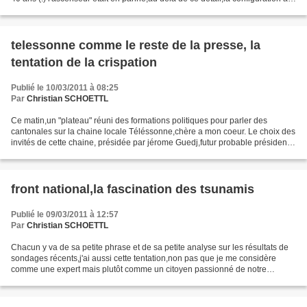
bien changé,fini ce long couloir...
telessonne comme le reste de la presse, la
tentation de la crispation
Publié le 10/03/2011 à 08:25
Par
Christian SCHOETTL
Ce matin,un "plateau" réuni des formations politiques pour parler des
cantonales sur la chaine locale Téléssonne,chère a mon coeur. Le choix des
invités de cette chaine, présidée par jérome Guedj,futur probable président
du conseil général, me semble...
front national,la fascination des tsunamis
Publié le 09/03/2011 à 12:57
Par
Christian SCHOETTL
Chacun y va de sa petite phrase et de sa petite analyse sur les résultats de
sondages récents,j'ai aussi cette tentation,non pas que je me considère
comme une expert mais plutôt comme un citoyen passionné de notre
pays,de notre république et qui a un...