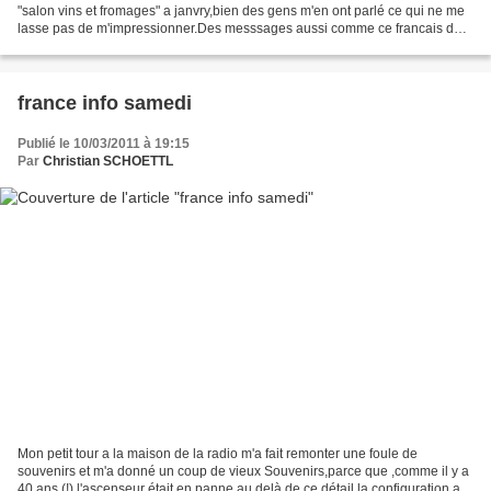
"salon vins et fromages" a janvry,bien des gens m'en ont parlé ce qui ne me
lasse pas de m'impressionner.Des messsages aussi comme ce francais du
népal qui m'écrit "que pas si heureux...
france info samedi
Publié le 10/03/2011 à 19:15
Par
Christian SCHOETTL
Mon petit tour a la maison de la radio m'a fait remonter une foule de
souvenirs et m'a donné un coup de vieux Souvenirs,parce que ,comme il y a
40 ans (!) l'ascenseur était en panne,au delà de ce détail,la configuration a