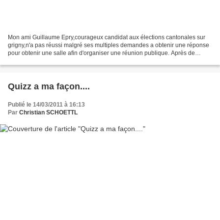
Mon ami Guillaume Epry,courageux candidat aux élections cantonales sur
grigny,n'a pas réussi malgré ses multiples demandes a obtenir une réponse
pour obtenir une salle afin d'organiser une réunion publique. Après de
multiples appels ,courriers, mails,ce...
Quizz a ma façon....
Publié le 14/03/2011 à 16:13
Par
Christian SCHOETTL