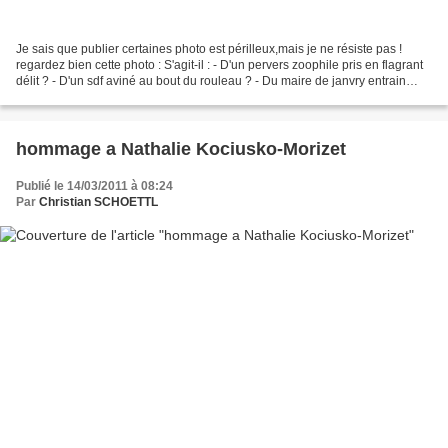
Je sais que publier certaines photo est périlleux,mais je ne résiste pas !
regardez bien cette photo : S'agit-il : - D'un pervers zoophile pris en flagrant
délit ? - D'un sdf aviné au bout du rouleau ? - Du maire de janvry entrain
d'aider un agneau a...
hommage a Nathalie Kociusko-Morizet
Publié le 14/03/2011 à 08:24
Par
Christian SCHOETTL