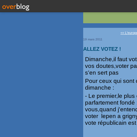
<< L'europe
19 mars 2011
ALLEZ VOTEZ !
Dimanche,il faut vot
vos doutes,voter pa
s'en sert pas
Pour ceux qui sont c
dimanche :
- Le premier,le plus
parfartement fondé 
vous,quand j'enten
voter lepen a grign
vote républicain est 