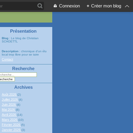
Connexion
+
Créer mon blog
Présentation
Blog
: Le blog de Christian
SCHOETTL
Description
: chronique d'un élu
local trop libre pour se taire
Contact
Recherche
Archives
Août 2026
(2)
Juillet 2026
(4)
Juin 2026
(4)
Mai 2026
(8)
Avril 2026
(14)
Mars 2026
(10)
Février 2026
(5)
Janvier 2026
(3)