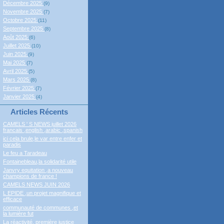
Décembre 2025
(9)
Novembre 2025
(7)
Octobre 2025
(11)
Septembre 2025
(8)
Août 2025
(6)
Juillet 2025
(10)
Juin 2025
(9)
Mai 2025
(7)
Avril 2025
(5)
Mars 2025
(8)
Février 2025
(7)
Janvier 2025
(4)
Articles Récents
CAMELS ' S NEWS juillet 2026
francais ,english ,arabic ,spanish
ici cela brule,le var entre enfer et
paradis
Le feu a Taradeau
Fontainebleau,la solidarité utile
Janvry equitation ,a nouveau
champions de france !
CAMELS NEWS JUIN 2026
L EPIDE ,un projet magnifique et
efficace
communauté de communes ,et
la lumière fut
La réactivité, première justice