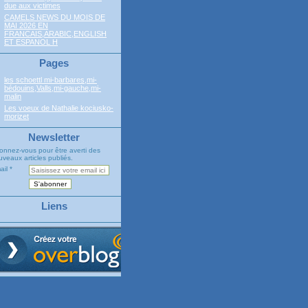
due aux victimes
CAMELS NEWS DU MOIS DE
MAI 2026 EN
FRANCAIS,ARABIC,ENGLISH
ET ESPANOL H
Pages
les schoettl mi-barbares,mi-
bédouins,Valls,mi-gauche,mi-
malin
Les voeux de Nathalie kociusko-
morizet
Newsletter
onnez-vous pour être averti des
veaux articles publiés.
ail
Liens