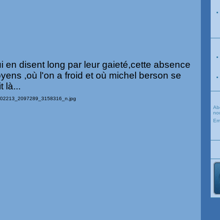
ui en disent long par leur gaieté,cette absence
oyens ,où l'on a froid et où michel berson se
 là...
Ab
nou
Em