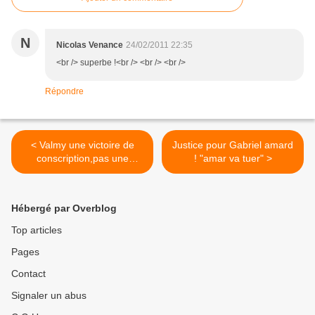
N
Nicolas Venance
24/02/2011 22:35
<br /> superbe !<br /> <br /> <br />
Répondre
< Valmy une victoire de
Justice pour Gabriel amard
conscription,pas une
! "amar va tuer" >
lacheté de nantis inquiets
pour leur poste
Hébergé par Overblog
Top articles
Pages
Contact
Signaler un abus