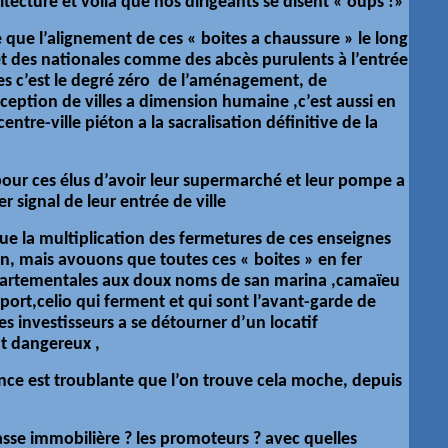
tecture et voilà que nos dirigeants se disent « oups !»
e l’alignement de ces « boites a chaussure » le long
t des nationales comme des abcès purulents à l’entrée
es c’est le degré zéro de l’aménagement, de
nception de villes a dimension humaine ,c’est aussi en
entre-ville piéton a la sacralisation définitive de la
pour ces élus d’avoir leur supermarché et leur pompe a
 signal de leur entrée de ville
que la multiplication des fermetures de ces enseignes
son, mais avouons que toutes ces « boites » en fer
partementales aux doux noms de san marina ,camaïeu
port,celio qui ferment et qui sont l’avant-garde de
es investisseurs a se détourner d’un locatif
t dangereux ,
ence est troublante que l’on trouve cela moche, depuis
casse immobilière ? les promoteurs ? avec quelles