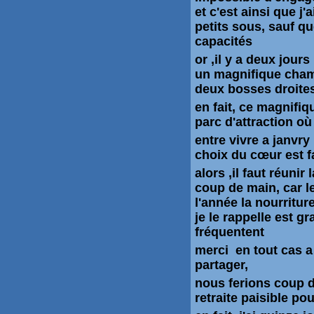
et c'est ainsi que 
petits sous, sauf q
capacités
or ,il y a deux jour
un magnifique chame
deux bosses droite
en fait, ce magnifiq
parc d'attraction où
entre vivre a janvry
choix du cœur est f
alors ,il faut réuni
coup de main, car l
l'année la nourriture
je le rappelle est gr
fréquentent
merci en tout cas a
partager,
nous ferions coup d
retraite paisible p