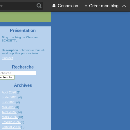
Connexion
+
Créer mon blog
Présentation
Blog
: Le blog de Christian
SCHOETTL
Description
: chronique d'un élu
local trop libre pour se taire
Contact
Recherche
Archives
Août 2026
(2)
Juillet 2026
(4)
Juin 2026
(4)
Mai 2026
(8)
Avril 2026
(14)
Mars 2026
(10)
Février 2026
(5)
Janvier 2026
(3)