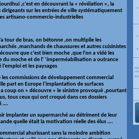
ujourdhui ,c’est en découvrant la « révélation », la
dirigeants sur les entrées de ville systématiquement
es artisano-commercio-industrielles
’a tour de bras, on bétonne ,on multiplie les
rchés ,marchands de chaussures et autres cuisinistes
écouvre que c’est bien moche ,que l’on a vidé les
ce du moche et de l’ ‘imperméabilisation a outrance
 l’emploi et les paysages
Ab
nou
Em
ue les commissions de développement commercial
le part en Europe l’implantation de surfaces
a coup on » découvre » le sinistre provoqué ,pourtant
ous, tous ceux qui ont croqué dans ces dossiers
i ….
loir implanter un supermarché au détriment de leur
ande quelle était la motivation réelle des élus ….
ommercial ahurissant sans la moindre ambition