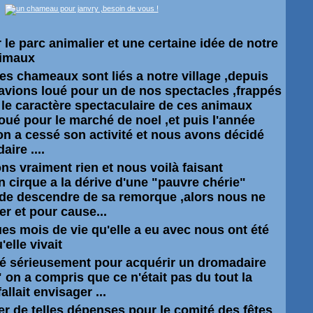
le parc animalier et une certaine idée de notre
nimaux
les chameaux sont liés a notre village ,depuis
avions loué pour un de nos spectacles ,frappés
t le caractère spectaculaire de ces animaux
oué pour le marché de noel ,et puis l'année
ion a cessé son activité et nous avons décidé
ire ....
ns vraiment rien et nous voilà faisant
n cirque a la dérive d'une "pauvre chérie"
 de descendre de sa remorque ,alors nous ne
r et pour cause...
es mois de vie qu'elle a eu avec nous ont été
elle vivait
gé sérieusement pour acquérir un dromadaire
" on a compris que ce n'était pas du tout la
lait envisager ...
r de telles dépenses pour le comité des fêtes