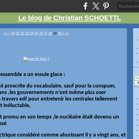
Le blog de Christian SCHOETTL
10
40
50
60
70
80
90
100
200
300
<<
<
20
21
22
23
24
25
26
27
28
30
>
>>
29
essemble a un essuie glace :
té proscrite du vocabulaire, sauf pour la conspuer,
 ans ,les gouvernements n’ont même plus oser
travers edf pour entretenir les centrales tellement
t inéluctable,
rt promu en son temps ,le nucléaire était devenu un
ssé
ectrique considéré comme ahurissant il y a vingt ans, et