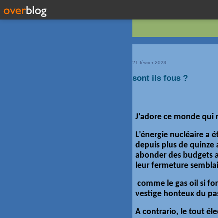
21 février 2023
sont ils fous ?
J’adore ce monde qui r
L’énergie nucléaire a é
depuis plus de quinze
abonder des budgets a 
leur fermeture semblai
comme le gas oil si fo
vestige honteux du pa
A contrario, le tout él