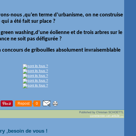
ons-nous ,qu’en terme d’urbanisme, on ne construise
qui a été fait sur place ?
e green washing,d’une éolienne et de trois arbres sur le
ance ne soit pas défigurée ?
n concours de gribouilles absolument invraisemblable
Repost
0
Published by Christian SCHOETTL
commenter cet article
…
y ,besoin de vous !