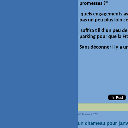
promesses ?*
quels engagements av
pas un peu plus loin ce 
suffira t il d’un peu d
parking pour que la Fr
Sans déconner il y a u
20 février 2023
un chameau pour janvr