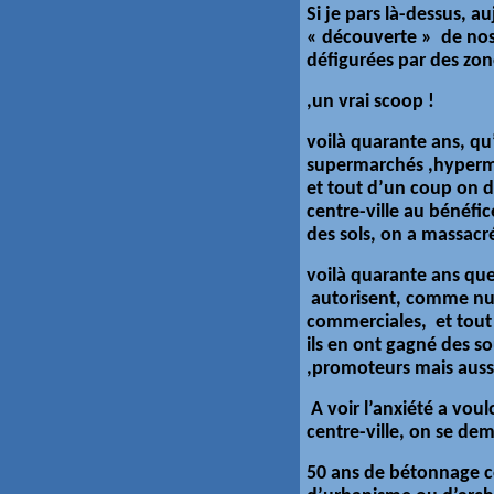
Si je pars là-dessus, a
« découverte » de nos 
défigurées par des zon
,un vrai scoop !
voilà quarante ans, qu
supermarchés ,hyperma
et tout d’un coup on d
centre-ville au bénéfi
des sols, on a massacré
voilà quarante ans q
autorisent, comme nul
commerciales, et tout 
ils en ont gagné des s
,promoteurs mais auss
A voir l’anxiété a vou
centre-ville, on se dem
50 ans de bétonnage c