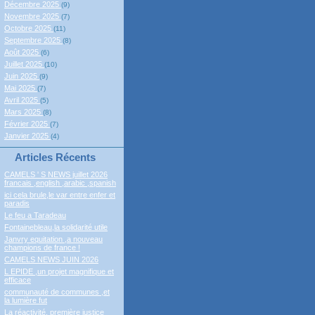
Décembre 2025
(9)
Novembre 2025
(7)
Octobre 2025
(11)
Septembre 2025
(8)
Août 2025
(6)
Juillet 2025
(10)
Juin 2025
(9)
Mai 2025
(7)
Avril 2025
(5)
Mars 2025
(8)
Février 2025
(7)
Janvier 2025
(4)
Articles Récents
CAMELS ' S NEWS juillet 2026
francais ,english ,arabic ,spanish
ici cela brule,le var entre enfer et
paradis
Le feu a Taradeau
Fontainebleau,la solidarité utile
Janvry equitation ,a nouveau
champions de france !
CAMELS NEWS JUIN 2026
L EPIDE ,un projet magnifique et
efficace
communauté de communes ,et
la lumière fut
La réactivité, première justice