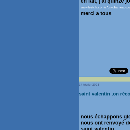
en fait, j'ai quinze 
www.leetchi.com/c/un-chameau-po
merci a tous
14 février 2023
saint valentin ,on réco
nous échappons glo
nous ont renvoyé de 
saint valentin