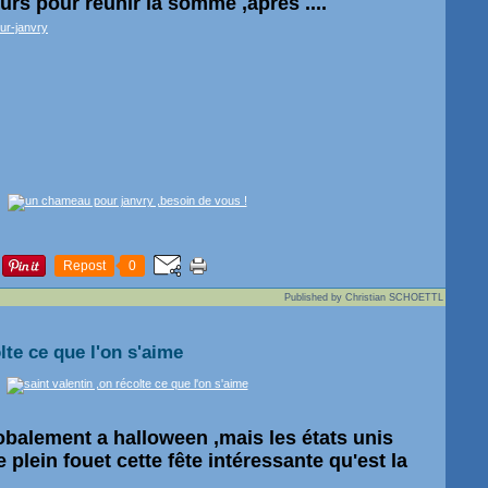
jours pour réunir la somme ,après ....
ur-janvry
Repost
0
Published by Christian SCHOETTL
lte ce que l'on s'aime
balement a halloween ,mais les états unis
plein fouet cette fête intéressante qu'est la