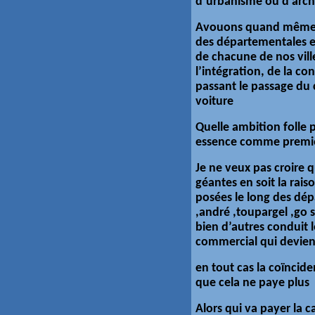
d’urbanisme ou d’archi
Avouons quand même qu
des départementales e
de chacune de nos vill
l’intégration, de la co
passant le passage du c
voiture
Quelle ambition folle 
essence comme premier
Je ne veux pas croire 
géantes en soit la rai
posées le long des dé
,andré ,toupargel ,go s
bien d’autres conduit l
commercial qui devien
en tout cas la coïncid
que cela ne paye plus
Alors qui va payer la 