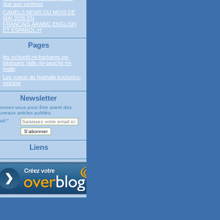
due aux victimes
CAMELS NEWS DU MOIS DE
MAI 2026 EN
FRANCAIS,ARABIC,ENGLISH
ET ESPANOL H
Pages
les schoettl mi-barbares,mi-
bédouins,Valls,mi-gauche,mi-
malin
Les voeux de Nathalie kociusko-
morizet
Newsletter
onnez-vous pour être averti des
veaux articles publiés.
ail
Liens