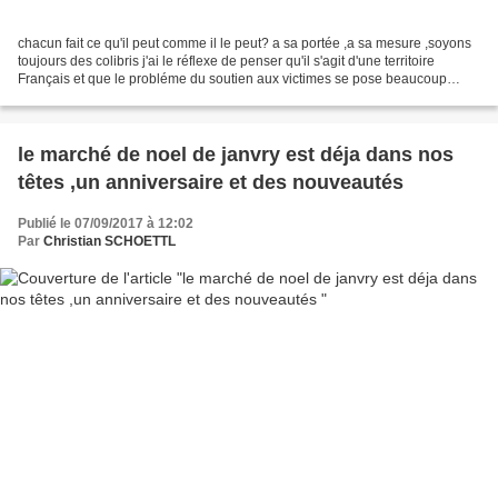
chacun fait ce qu'il peut comme il le peut? a sa portée ,a sa mesure ,soyons
toujours des colibris j'ai le réflexe de penser qu'il s'agit d'une territoire
Français et que le probléme du soutien aux victimes se pose beaucoup
moins que dans des pays du...
le marché de noel de janvry est déja dans nos
têtes ,un anniversaire et des nouveautés
Publié le 07/09/2017 à 12:02
Par
Christian SCHOETTL