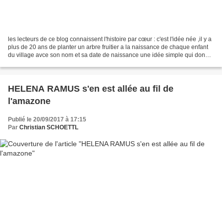
les lecteurs de ce blog connaissent l'histoire par cœur : c'est l'idée née ,il y a
plus de 20 ans de planter un arbre fruitier a la naissance de chaque enfant
du village avce son nom et sa date de naissance une idée simple qui donne
le prétexte a une...
HELENA RAMUS s'en est allée au fil de
l'amazone
Publié le 20/09/2017 à 17:15
Par
Christian SCHOETTL