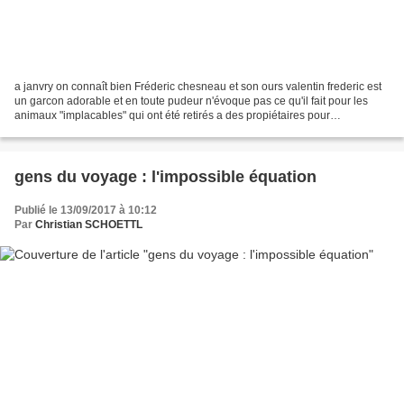
a janvry on connaît bien Fréderic chesneau et son ours valentin frederic est
un garcon adorable et en toute pudeur n'évoque pas ce qu'il fait pour les
animaux "implacables" qui ont été retirés a des propiétaires pour
maltraitances,plus de 150 animaux...
gens du voyage : l'impossible équation
Publié le 13/09/2017 à 10:12
Par
Christian SCHOETTL