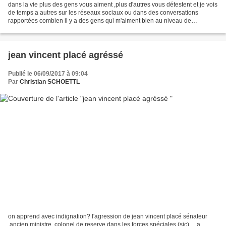
dans la vie plus des gens vous aiment ,plus d'autres vous détestent et je vois
de temps a autres sur les réseaux sociaux ou dans des conversations
rapportées combien il y a des gens qui m'aiment bien au niveau de
détestation,et de paroxysme haineux que...
jean vincent placé agréssé
Publié le 06/09/2017 à 09:04
Par
Christian SCHOETTL
on apprend avec indignation? l'agression de jean vincent placé sénateur
,ancien ministre ,colonel de reserve dans les forces spéciales (sic) ... a