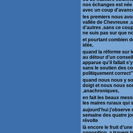
nos échanges est née 
avec un coup d'avance
les premiers nous avon
vallée de Chevreuse ,un
d'autres ,sans ce coup
ne suis pas sur que nou
et pourtant combien de
idée,
quand la réforme sur l
au détour d'un conseil
apparue qu'il fallait s
sans le soutien des co
politiquement correct"
quand nous nous y s
doigt et nous nous so
,anachroniques,
en fait les beaux mess
les maires ruraux qui 
aujourd'hui j'observe
semaine des quatre jou
révolte
là encore le fruit d'une
opposition a travers t