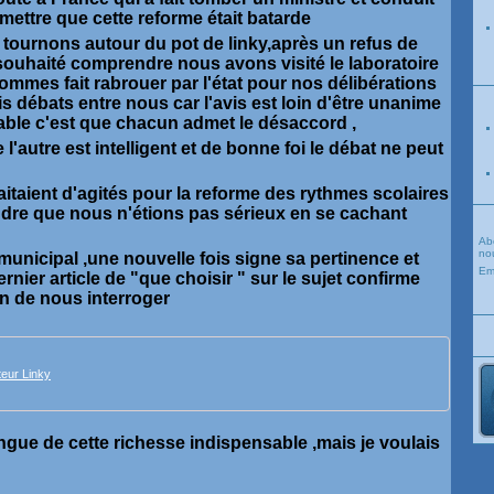
ettre que cette reforme était batarde
tournons autour du pot de linky,après un refus de
souhaité comprendre nous avons visité le laboratoire
mmes fait rabrouer par l'état pour nos délibérations
s débats entre nous car l'avis est loin d'être unanime
able c'est que chacun admet le désaccord ,
l'autre est intelligent et de bonne foi le débat ne peut
itaient d'agités pour la reforme des rythmes scolaires
ndre que nous n'étions pas sérieux en se cachant
Ab
nou
unicipal ,une nouvelle fois signe sa pertinence et
Em
rnier article de "que choisir " sur le sujet confirme
on de nous interroger
eur Linky
 longue de cette richesse indispensable ,mais je voulais