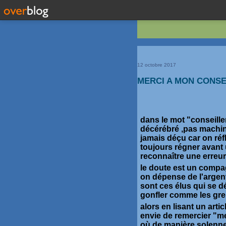
12 octobre 2017
MERCI A MON CONSE
dans le mot "conseiller
décérébré ,pas machin
jamais déçu car on réf
toujours régner avant u
reconnaître une erreur
le doute est un comp
on dépense de l'argent
sont ces élus qui se d
gonfler comme les gren
alors en lisant un arti
envie de remercier "m
où de manière solenne