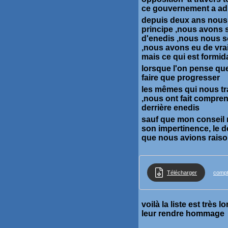
ce gouvernement a adm
depuis deux ans nous 
principe ,nous avons 
d'enedis ,nous nous so
,nous avons eu de vrai
mais ce qui est formid
lorsque l'on pense que 
faire que progresser
les mêmes qui nous tra
,nous ont fait compre
derrière enedis
sauf que mon conseil m
son impertinence, le de
que nous avions rais
Télécharger
compt
voilà la liste est très
leur rendre hommage