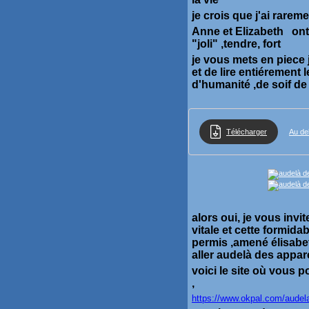
je crois que j'ai rarem
Anne et Elizabeth ont u
"joli" ,tendre, fort
je vous mets en piece 
et de lire entiérement 
d'humanité ,de soif de 
Télécharger
Au de
alors oui, je vous inv
vitale et cette formida
permis ,amené élisabet
aller audelà des appa
voici le site où vous 
,
https://www.okpal.com/aude