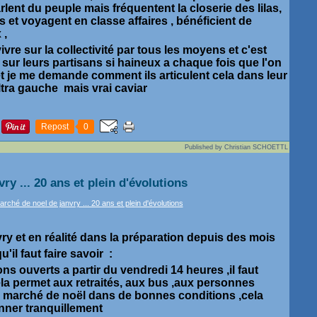
lent du peuple mais fréquentent la closerie des lilas,
s et voyagent en classe affaires , bénéficient de
 ,
vivre sur la collectivité par tous les moyens et c'est
 sur leurs partisans si haineux a chaque fois que l'on
et je me demande comment ils articulent cela dans leur
ultra gauche mais vrai caviar
Repost
0
Published by Christian SCHOETTL
ry ... 20 ans et plein d'évolutions
nvry et en réalité dans la préparation depuis des mois
'il faut faire savoir :
ns ouverts a partir du vendredi 14 heures ,il faut
cela permet aux retraités, aux bus ,aux personnes
e marché de noël dans de bonnes conditions ,cela
nner tranquillement