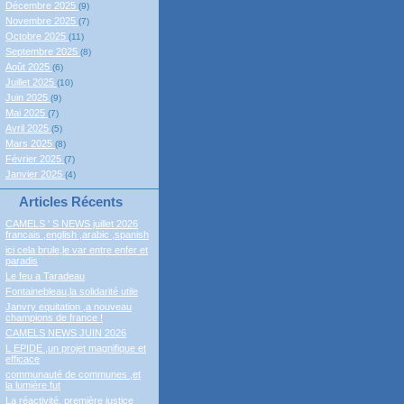
Décembre 2025
(9)
Novembre 2025
(7)
Octobre 2025
(11)
Septembre 2025
(8)
Août 2025
(6)
Juillet 2025
(10)
Juin 2025
(9)
Mai 2025
(7)
Avril 2025
(5)
Mars 2025
(8)
Février 2025
(7)
Janvier 2025
(4)
Articles Récents
CAMELS ' S NEWS juillet 2026
francais ,english ,arabic ,spanish
ici cela brule,le var entre enfer et
paradis
Le feu a Taradeau
Fontainebleau,la solidarité utile
Janvry equitation ,a nouveau
champions de france !
CAMELS NEWS JUIN 2026
L EPIDE ,un projet magnifique et
efficace
communauté de communes ,et
la lumière fut
La réactivité, première justice