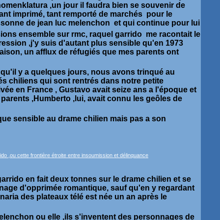
 nomenklatura ,un jour il faudra bien se souvenir de
 tant imprimé, tant remporté de marchés pour le
ssonne de jean luc melenchon et qui continue pour lui
ions ensemble sur rmc, raquel garrido me racontait le
épression ,j'y suis d'autant plus sensible qu'en 1973
aison, un afflux de réfugiés que mes parents ont
 qu'il y a quelques jours, nous avons trinqué au
s chiliens qui sont rentrés dans notre petite
rivée en France , Gustavo avait seize ans a l'époque et
parents ,Humberto ,lui, avait connu les geôles de
s que sensible au drame chilien mais pas a son
arrido en fait deux tonnes sur le drame chilien et se
age d'opprimée romantique, sauf qu'en y regardant
naria des plateaux télé est née un an après le
 melenchon ou elle ,ils s'inventent des personnages de