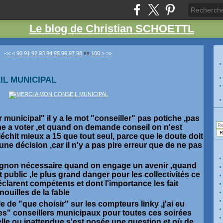
Le blog de Christian SCHOETTL
10
20
30
40
50
60
70
80
200
300
<<
<
90
91
92
93
94
95
96
97
98
100
>
>>
99
IL MUNICIPAL
 municipal" il y a le mot "conseiller" pas potiche ,pas
e a voter ,et quand on demande conseil on n'est
léchit mieux a 15 que tout seul, parce que le doute doit
ne décision ,car il n'y a pas pire erreur que de ne pas
agnon nécessaire quand on engage un avenir ,quand
 public ,le plus grand danger pour les collectivités ce
éclarent compétents et dont l'importance les fait
ouilles de la fable
cle de "que choisir" sur les compteurs linky ,j'ai eu
es" conseillers municipaux pour toutes ces soirées
lle ou inattendue s'est posée une question et où de