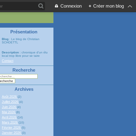
Connexion
+
Créer mon blog
Présentation
Blog
: Le blog de Christian
SCHOETTL
Description
: chronique d'un élu
local trop libre pour se taire
Contact
Recherche
Archives
Août 2026
(2)
Juillet 2026
(4)
Juin 2026
(4)
Mai 2026
(8)
Avril 2026
(14)
Mars 2026
(10)
Février 2026
(5)
Janvier 2026
(3)