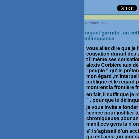
11 octobre 2017
raquel garrido ,ou cet
délinquance
vous allez dire que je 
cotisation durant des
t il même ses cotisatio
alexis Corbière aux d
"peuple " qu'ils préte
mon égard ,m'interpella
publique et le regard p
montrent la frontière f
en fait, il suffit que j
" , pour que le délinqu
je vous invite a fonder
licence pour justifier t
chroniqueuse pour ann
manif,ces gens là n'on
s'il s'agissait d'un ac
qui est ainsi ,un jour