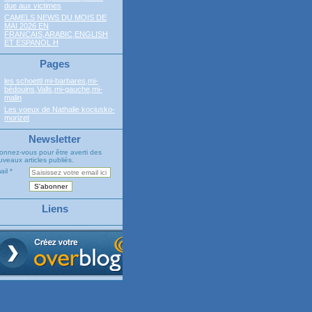
due aux victimes
CAMELS NEWS DU MOIS DE
MAI 2026 EN
FRANCAIS,ARABIC,ENGLISH
ET ESPANOL H
Pages
les schoettl mi-barbares,mi-
bédouins,Valls,mi-gauche,mi-
malin
Les voeux de Nathalie kociusko-
morizet
Newsletter
onnez-vous pour être averti des
veaux articles publiés.
ail
Liens