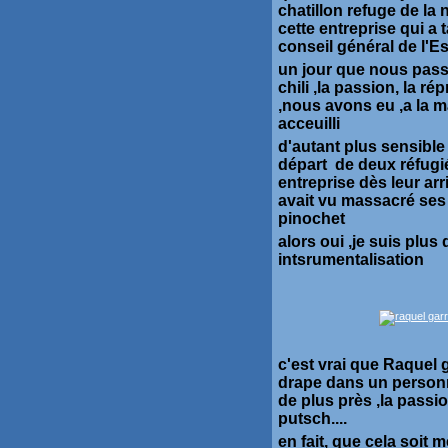
chatillon refuge de la
cette entreprise qui a
conseil général de l'E
un jour que nous pass
chili ,la passion, la r
,nous avons eu ,a la m
acceuilli
d'autant plus sensible
départ de deux réfugié
entreprise dès leur ar
avait vu massacré ses 
pinochet
alors oui ,je suis plu
intsrumentalisation
c'est vrai que Raquel g
drape dans un personn
de plus près ,la passio
putsch....
en fait, que cela soit