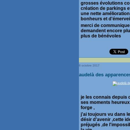
grosses évolutions con
création de parkings e
une nette amélioration
bonheurs et d'émervei
merci de communiquer
demandent encore plu
plus de bénévoles
6 octobre 2017
audelà des apparences
je les connais depuis q
ses moments heureux e
forge ,
j'ai toujours vu dans l
désir d'avenir ,cette i
préjugés ,de l'impossib
la vie