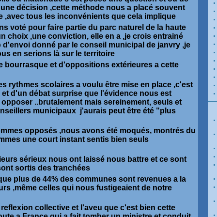
une décision ,cette méthode nous a placé souvent
 ,avec tous les inconvénients que cela implique
s voté pour faire partie du parc naturel de la haute
 choix ,une conviction, elle en a ,je crois entrainé
 d'envoi donné par le conseil municipal de janvry ,je
s en serions là sur le territoire
 bourrasque et d'oppositions extérieures a cette
es rythmes scolaires a voulu être mise en place ,c'est
 et d'un débat surprise que l'évidence nous est
'y opposer ..brutalement mais sereinement, seuls et
nseillers municipaux j'aurais peut être été "plus
ommes opposés ,nous avons été moqués, montrés du
mmes une court instant sentis bien seuls
ieurs sérieux nous ont laissé nous battre et ce sont
sont sortis des tranchées
 que plus de 44% des communes sont revenues a la
rs ,même celles qui nous fustigeaient de notre
 reflexion collective et l'aveu que c'est bien cette
oute a France qui a fait tomber un ministre et conduit