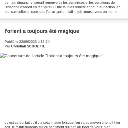
demain dimanche, seront renouvelés les sénatrices et les sénateurs de
l'essonne,d'abord en tant qu'élu il me faut les remercier pour leur action ,en
tout cas celles et ceux que j'ai vu ,qui ont fait le job ,nous avons eu meme
une manifestation où ils...
l'orient a toujours été magique
Publié le 22/09/2023 à 12:24
Par
Christian SCHOETTL
qu'est-ce qui fait qu'il y a cette magie lorsque l'on va au moyen orient ? hier
soir ,je m'interrogeais sur ce sentiment qui nait au fond de vous ,bien