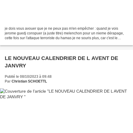
je dois vous avouer que je ne peux pas m'en empêcher : quand je vois
jerome guedj conspuer (a juste titre) melenchon pour un nieme dérapage,
cette fois sur l'attaque terroriste du hamas je ne souris plus, car c'est le
meurtre du père qui se joue sous...
LE NOUVEAU CALENDRIER DE L AVENT DE
JANVRY
Publié le 08/10/2023 à 09:48
Par
Christian SCHOETTL