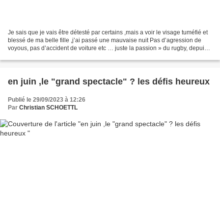
Je sais que je vais être détesté par certains ,mais a voir le visage tuméfié et
blessé de ma belle fille ,j’ai passé une mauvaise nuit Pas d’agression de
voyous, pas d’accident de voiture etc … juste la passion » du rugby, depuis
sa tendre enfance ,ses...
en juin ,le "grand spectacle" ? les défis heureux
Publié le 29/09/2023 à 12:26
Par
Christian SCHOETTL