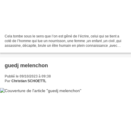
Cela tombe sous le sens que l’on est gêné de l’écrire, celui qui se tient a
coté de l’homme qui tue un nourrisson, une femme ,un enfant ,un civil ,qui
assassine, décapite, brule un être humain en plein connaissance ,avec
sang-froid ,celui qui a ses cotés...
guedj melenchon
Publié le 09/10/2023 à 09:38
Par
Christian SCHOETTL