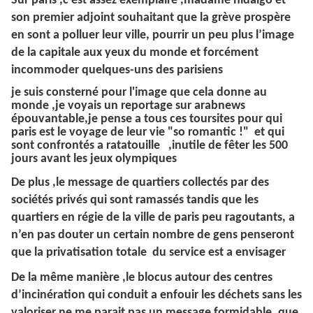
Sur paris ,c’est assez exemplaire ,madame hidalgo et
son premier adjoint souhaitant que la grève prospère
en sont a polluer leur ville, pourrir un peu plus l’image
de la capitale aux yeux du monde et forcément
incommoder quelques-uns des parisiens
je suis consterné pour l'image que cela donne au
monde ,je voyais un reportage sur arabnews
épouvantable,je pense a tous ces toursites pour qui
paris est le voyage de leur vie "so romantic !" et qui
sont confrontés a ratatouille ,inutile de fêter les 500
jours avant les jeux olympiques
De plus ,le message de quartiers collectés par des
sociétés privés qui sont ramassés tandis que les
quartiers en régie de la ville de paris peu ragoutants, a
n’en pas douter un certain nombre de gens penseront
que la privatisation totale du service est a envisager
De la même manière ,le blocus autour des centres
d’incinération qui conduit a enfouir les déchets sans les
valoriser ne me parait pas un message formidable ,que