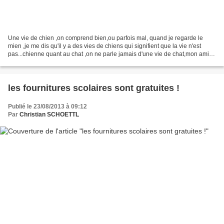
Une vie de chien ,on comprend bien,ou parfois mal, quand je regarde le
mien ,je me dis qu'il y a des vies de chiens qui signifient que la vie n'est
pas...chienne quant au chat ,on ne parle jamais d'une vie de chat,mon amie
monique pourrait vous en raconter...
les fournitures scolaires sont gratuites !
Publié le 23/08/2013 à 09:12
Par
Christian SCHOETTL