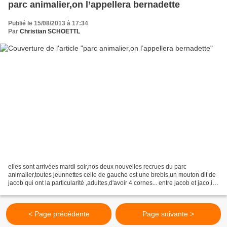
parc animalier,on l’appellera bernadette
Publié le 15/08/2013 à 17:34
Par
Christian SCHOETTL
elles sont arrivées mardi soir,nos deux nouvelles recrues du parc
animalier,toutes jeunnettes celle de gauche est une brebis,un mouton dit de
jacob qui ont la particularité ,adultes,d'avoir 4 cornes... entre jacob et jaco,il
n'y a qu'un b de différence...
< Page précédente
Page suivante >