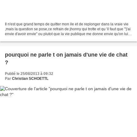
Il n'est que grand temps de quitter mon ile et de replonger dans la vraie vie
,mais la question se pose,ce refrain de jhonny qui trotte et qu 'il faut que "'j'ai
envie d'avoir envie" ou plutot que la vie publique me donne envie qu'on lui
consacre ses...
pourquoi ne parle t on jamais d'une vie de chat
?
Publié le 25/08/2013 à 09:32
Par
Christian SCHOETTL