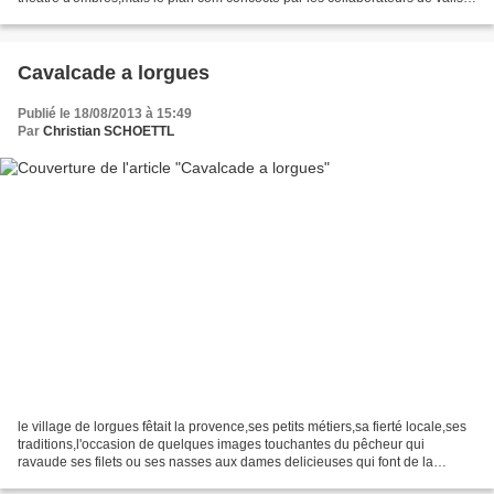
est millimétré,après avoir...
Cavalcade a lorgues
Publié le 18/08/2013 à 15:49
Par
Christian SCHOETTL
le village de lorgues fêtait la provence,ses petits métiers,sa fierté locale,ses
traditions,l'occasion de quelques images touchantes du pêcheur qui
ravaude ses filets ou ses nasses aux dames delicieuses qui font de la
dentelle et qui vous palent du trousseau...