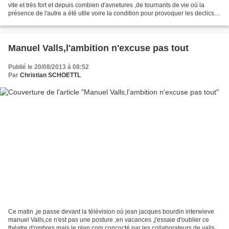
vite et très fort et depuis combien d'avnetures ,de tournants de vie où la
présence de l'autre a été utile voire la condition pour provoquer les declics
40 ans d'amitié,on se juge...
Manuel Valls,l'ambition n'excuse pas tout
Publié le 20/08/2013 à 08:52
Par
Christian SCHOETTL
Ce matin ,je passe devant la télévision où jean jacques bourdin interwieve
manuel Valls,ce n'est pas une posture ,en vacances ,j'essaie d'oublier ce
théatre d'ombres,mais le plan com concocté par les collaborateurs de valls