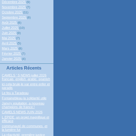
Décembre 2025
(9)
Novembre 2025
(7)
Octobre 2025
(11)
Septembre 2025
(8)
Août 2025
(6)
Juillet 2025
(10)
Juin 2025
(9)
Mai 2025
(7)
Avril 2025
(5)
Mars 2025
(8)
Février 2025
(7)
Janvier 2025
(4)
Articles Récents
CAMELS ' S NEWS juillet 2026
francais ,english ,arabic ,spanish
ici cela brule,le var entre enfer et
paradis
Le feu a Taradeau
Fontainebleau,la solidarité utile
Janvry equitation ,a nouveau
champions de france !
CAMELS NEWS JUIN 2026
L EPIDE ,un projet magnifique et
efficace
communauté de communes ,et
la lumière fut
La réactivité, première justice