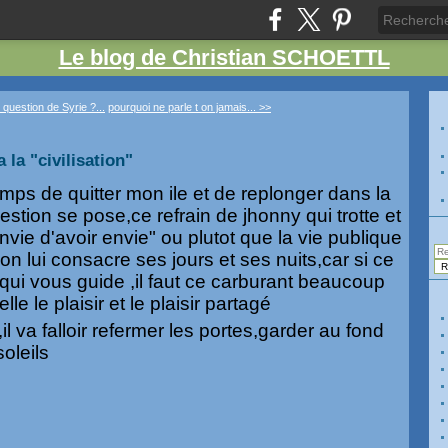
Le blog de Christian SCHOETTL
l question de Syrie ?...
pourquoi ne parle t on jamais... >>
 la "civilisation"
emps de quitter mon ile et de replonger dans la
uestion se pose,ce refrain de jhonny qui trotte et
i envie d'avoir envie" ou plutot que la vie publique
n lui consacre ses jours et ses nuits,car si ce
 qui vous guide ,il faut ce carburant beaucoup
lle le plaisir et le plaisir partagé
,il va falloir refermer les portes,garder au fond
soleils