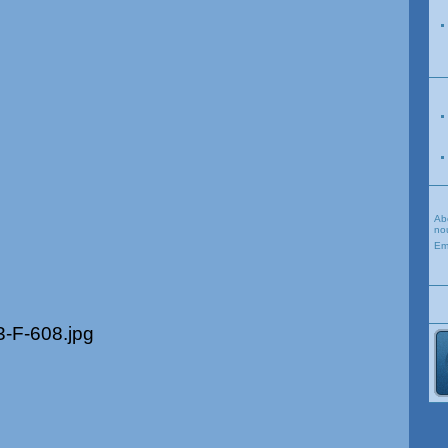
Ab
nou
Em
x