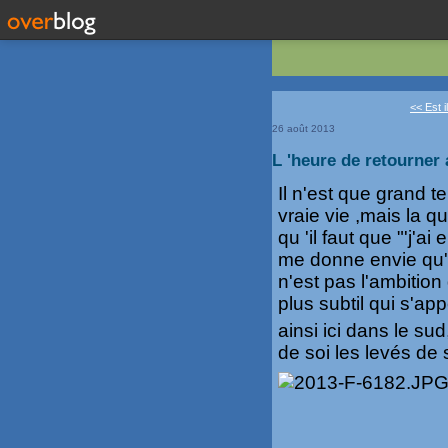
<< Est i
26 août 2013
L 'heure de retourner a
Il n'est que grand t
vraie vie ,mais la q
qu 'il faut que "'j'a
me donne envie qu'o
n'est pas l'ambition
plus subtil qui s'appe
ainsi ici dans le sud
de soi les levés de 