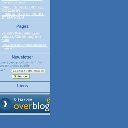
due aux victimes
CAMELS NEWS DU MOIS DE
MAI 2026 EN
FRANCAIS,ARABIC,ENGLISH
ET ESPANOL H
Pages
les schoettl mi-barbares,mi-
bédouins,Valls,mi-gauche,mi-
malin
Les voeux de Nathalie kociusko-
morizet
Newsletter
onnez-vous pour être averti des
veaux articles publiés.
ail
Liens