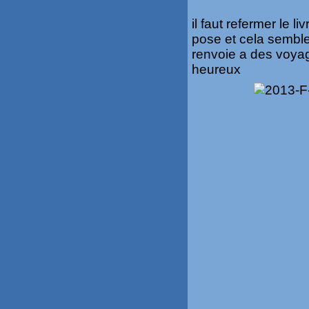
il faut refermer le 
pose et cela semble 
renvoie a des voya
heureux