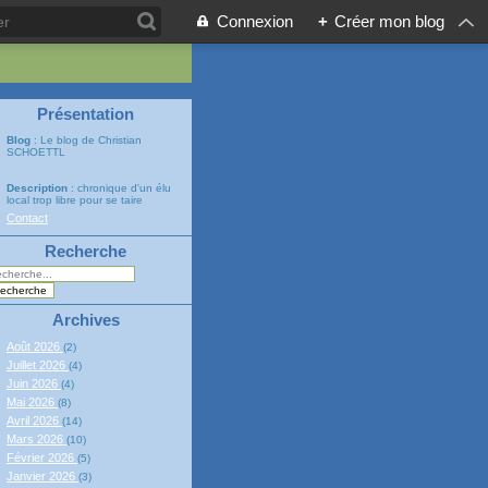
Connexion
+
Créer mon blog
Présentation
Blog
: Le blog de Christian
SCHOETTL
Description
: chronique d'un élu
local trop libre pour se taire
Contact
Recherche
Archives
Août 2026
(2)
Juillet 2026
(4)
Juin 2026
(4)
Mai 2026
(8)
Avril 2026
(14)
Mars 2026
(10)
Février 2026
(5)
Janvier 2026
(3)