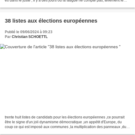
es dans le juste , il y a des jours où la fatigue ne compte pas, tellement le
combat est juste, il...
38 listes aux élections européennes
Publié le 09/06/2024 à 09:23
Par
Christian SCHOETTL
trente huit listes de candidats pour les élections européennes ,ce pourrait
être le signe d'un joli dynamisme démocratique ,un appétit d'Europe, du
coup ce qui est imposé aux communes ,la multiplication des panneaux ,du
travail ,de la dépense publique...