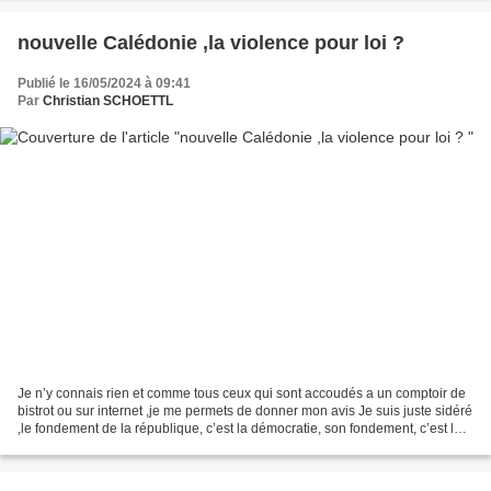
nouvelle Calédonie ,la violence pour loi ?
Publié le 16/05/2024 à 09:41
Par
Christian SCHOETTL
Je n’y connais rien et comme tous ceux qui sont accoudés a un comptoir de
bistrot ou sur internet ,je me permets de donner mon avis Je suis juste sidéré
,le fondement de la république, c’est la démocratie, son fondement, c’est la
souveraineté du peuple...