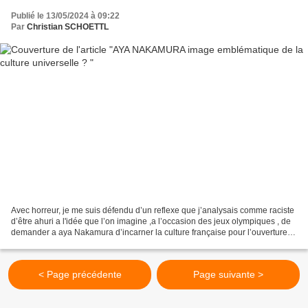
Publié le 13/05/2024 à 09:22
Par
Christian SCHOETTL
Avec horreur, je me suis défendu d’un reflexe que j’analysais comme raciste
d’être ahuri a l'idée que l’on imagine ,a l’occasion des jeux olympiques , de
demander a aya Nakamura d’incarner la culture française pour l’ouverture
des jeux je me suis flagellé...
< Page précédente
Page suivante >