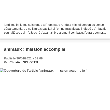
lundi matin ,je me suis rendu a l'hommage rendu a michel berson au conseil
départemental ,je ne l'aurais pas fait si l'on ne m'avait pas indiqué qu'il l'avait
souhaité ,ce qui m'a touché ,l'ayant si brutalement combattu, j'aurais compris
que ma présence...
animaux : mission accomplie
Publié le 30/04/2021 à 09:09
Par
Christian SCHOETTL