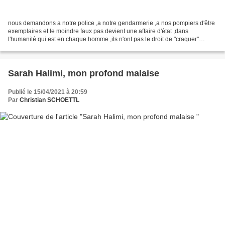
nous demandons a notre police ,a notre gendarmerie ,a nos pompiers d'être
exemplaires et le moindre faux pas devient une affaire d'état ,dans
l'humanité qui est en chaque homme ,ils n'ont pas le droit de "craquer"
devant les injures ,et les voyous qui...
Sarah Halimi, mon profond malaise
Publié le 15/04/2021 à 20:59
Par
Christian SCHOETTL