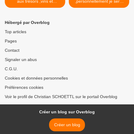
aux trésors ,vins et
,personnellement je serai
terroirs,la nuit du poète ,le
sauvage >
bar de la plage ,le salon
des camélidés ... ah ce
Hébergé par Overblog
village dortoir !
Top articles
Pages
Contact
Signaler un abus
C.G.U.
Cookies et données personnelles
Préférences cookies
Voir le profil de Christian SCHOETTL sur le portail Overblog
Créer un blog sur Overblog
Créer un blog