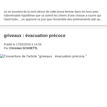
on se souvient de la mort atroce de cette jeune femme dans les bois avec
l'abominable hypothèse que ce soient les chiens d'une chasse a courre qui
l'aient tuée.... on apprend ce jour que l'ensemble des prélèvements adn qui
seraient un des moyens déterminants...
griveaux : évacuation précoce
Publié le 17/02/2020 à 14:26
Par
Christian SCHOETTL