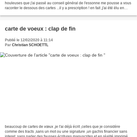
houleuses que j'ai passé au conseil général de l'essonne me pousse a vous
raconter le dessous des cartes ...il y a prescription ! en fait ,j'ai été élu en
1994 ,conseiller général au...
carte de voeux : clap de fin
Publié le 12/02/2020 à 11:14
Par
Christian SCHOETTL
beaucoup de cartes de vœux ,je l'ai déjà écrit ,celles que je considère
comme des tracts ,sans un mot ou une signature ,un gachis financier sans
interet, sans parler des fausses écritures manuscrites et en réalité imprimées