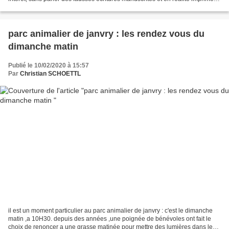
,et puis il y a tous les mots...
parc animalier de janvry : les rendez vous du
dimanche matin
Publié le 10/02/2020 à 15:57
Par
Christian SCHOETTL
il est un moment particulier au parc animalier de janvry : c'est le dimanche
matin ,a 10H30. depuis des années ,une poignée de bénévoles ont fait le
choix de renoncer a une grasse matinée pour mettre des lumières dans les