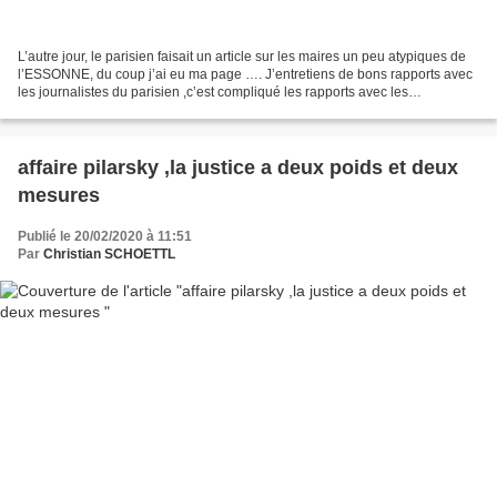
L’autre jour, le parisien faisait un article sur les maires un peu atypiques de
l’ESSONNE, du coup j’ai eu ma page …. J’entretiens de bons rapports avec
les journalistes du parisien ,c’est compliqué les rapports avec les
journalistes Si jamais ,ils t’aiment...
affaire pilarsky ,la justice a deux poids et deux
mesures
Publié le 20/02/2020 à 11:51
Par
Christian SCHOETTL