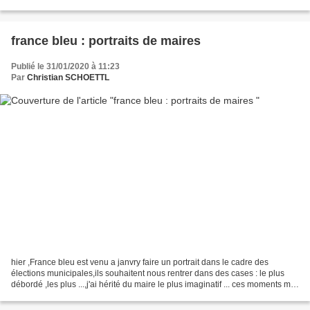
podium fleuri, pas d’alignement d'élus...
france bleu : portraits de maires
Publié le 31/01/2020 à 11:23
Par
Christian SCHOETTL
hier ,France bleu est venu a janvry faire un portrait dans le cadre des
élections municipales,ils souhaitent nous rentrer dans des cases : le plus
débordé ,les plus ...,j'ai hérité du maire le plus imaginatif ... ces moments me
permettent de ...réfléchir...