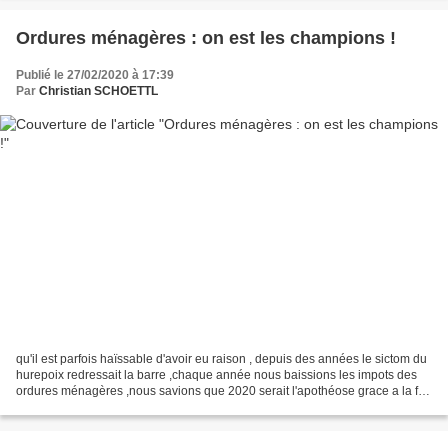
Ordures ménagères : on est les champions !
Publié le 27/02/2020 à 17:39
Par
Christian SCHOETTL
qu'il est parfois haïssable d'avoir eu raison , depuis des années le sictom du
hurepoix redressait la barre ,chaque année nous baissions les impots des
ordures ménagères ,nous savions que 2020 serait l'apothéose grace a la fin
des échéances folles de...