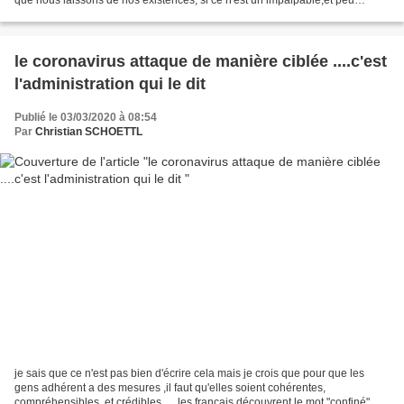
que nous laissons de nos existences, si ce n'est un impalpable,et peu
importe ,ce qui compte c'est...
le coronavirus attaque de manière ciblée ....c'est
l'administration qui le dit
Publié le 03/03/2020 à 08:54
Par
Christian SCHOETTL
je sais que ce n'est pas bien d'écrire cela mais je crois que pour que les
gens adhérent a des mesures ,il faut qu'elles soient cohérentes,
compréhensibles, et crédibles .... les français découvrent le mot "confiné"