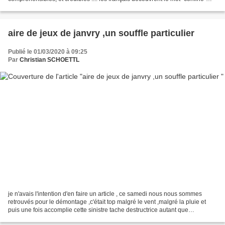
,uniquement réservé aux canards lors...
aire de jeux de janvry ,un souffle particulier
Publié le 01/03/2020 à 09:25
Par
Christian SCHOETTL
je n'avais l'intention d'en faire un article , ce samedi nous nous sommes
retrouvés pour le démontage ,c'était top malgré le vent ,malgré la pluie et
puis une fois accomplie cette sinistre tache destructrice autant que
préparatoire ,nous sommes retournés...