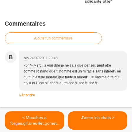
Commentaires
Ajouter un commentaire
B
blh
24/07/2011 20:48
<br /> Merci. a vrai dire je ne sais que penser. peut être
comme rostand que "l homme est un miracle sans intérêt". ou
qu "il n est de morale que faute d amour". Tu vas me dire qu il
n y a ni l une ni l<br /> autre.<br /> <br /> <br />
Répondre
< Mouches a
J'aime les chats >
forges,gif,breuillet,gometz
etc....suite