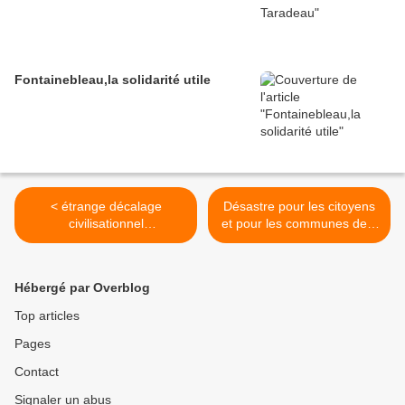
Fontainebleau,la solidarité utile
< étrange décalage
Désastre pour les citoyens
civilisationnel
et pour les communes de «
égypte/europe
l’économie d’échelle » et de
la « rationalisation » >
Hébergé par Overblog
Top articles
Pages
Contact
Signaler un abus