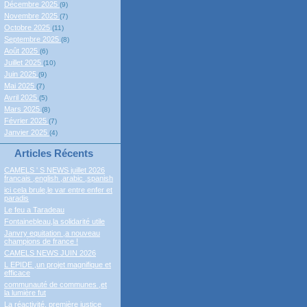
Décembre 2025
(9)
Novembre 2025
(7)
Octobre 2025
(11)
Septembre 2025
(8)
Août 2025
(6)
Juillet 2025
(10)
Juin 2025
(9)
Mai 2025
(7)
Avril 2025
(5)
Mars 2025
(8)
Février 2025
(7)
Janvier 2025
(4)
Articles Récents
CAMELS ' S NEWS juillet 2026
francais ,english ,arabic ,spanish
ici cela brule,le var entre enfer et
paradis
Le feu a Taradeau
Fontainebleau,la solidarité utile
Janvry equitation ,a nouveau
champions de france !
CAMELS NEWS JUIN 2026
L EPIDE ,un projet magnifique et
efficace
communauté de communes ,et
la lumière fut
La réactivité, première justice