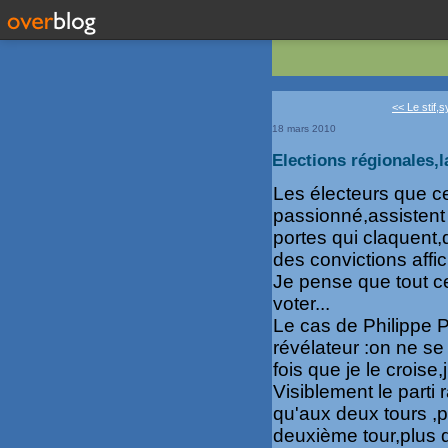
<< Le stif,s
18 mars 2010
Elections régionales,
Les électeurs que ce
passionné,assistent 
portes qui claquent,
des convictions affi
Je pense que tout ce
voter...
Le cas de Philippe P
révélateur :on ne s
fois que je le croise
Visiblement le parti
qu'aux deux tours ,ph
deuxième tour,plus d