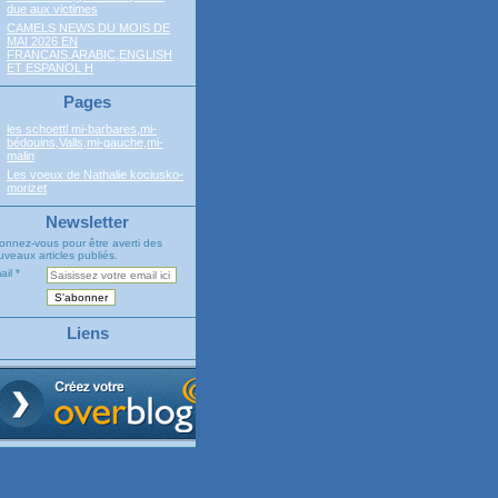
due aux victimes
CAMELS NEWS DU MOIS DE
MAI 2026 EN
FRANCAIS,ARABIC,ENGLISH
ET ESPANOL H
Pages
les schoettl mi-barbares,mi-
bédouins,Valls,mi-gauche,mi-
malin
Les voeux de Nathalie kociusko-
morizet
Newsletter
onnez-vous pour être averti des
veaux articles publiés.
ail
Liens