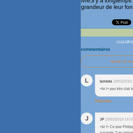
ivre,il y a longtemps
grandeur de leur fon
<< Le stif,s
commentaires
Ajouter un c
L
lambda
20/03/2010 
<br /> pas très clair 
Répondre
J
JP
20/03/2010 16:3
<br /> Ce que Philipp
suivante: "Les princ