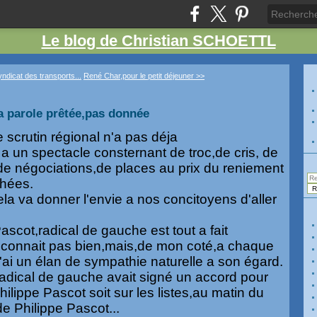
Le blog de Christian SCHOETTL
yndicat des transports...
René Char,pour le petit déjeuner >>
la parole prêtée,pas donnée
 scrutin régional n'a pas déja
a un spectacle consternant de troc,de cris, de
de négociations,de places au prix du reniement
chées.
la va donner l'envie a nos concitoyens d'aller
ascot,radical de gauche est tout a fait
e connait pas bien,mais,de mon coté,a chaque
,j'ai un élan de sympathie naturelle a son égard.
 radical de gauche avait signé un accord pour
ilippe Pascot soit sur les listes,au matin du
e Philippe Pascot...