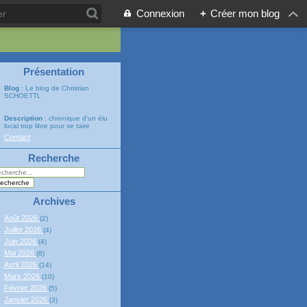
Connexion
+
Créer mon blog
Présentation
Blog
: Le blog de Christian
SCHOETTL
Description
: chronique d'un élu
local trop libre pour se taire
Contact
Recherche
Archives
Août 2026
(2)
Juillet 2026
(4)
Juin 2026
(4)
Mai 2026
(8)
Avril 2026
(14)
Mars 2026
(10)
Février 2026
(5)
Janvier 2026
(3)