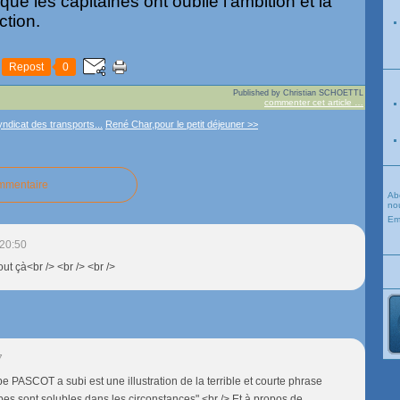
 que les capitaines ont oublié l'ambition et la
ction.
Repost
0
Published by Christian SCHOETTL
commenter cet article
…
yndicat des transports...
René Char,pour le petit déjeuner >>
ommentaire
Ab
nou
Em
20:50
tout çà<br /> <br /> <br />
7
e PASCOT a subi est une illustration de la terrible et courte phrase
ipes sont solubles dans les circonstances".<br /> Et à propos de