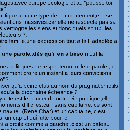
ges,avec europe écologie et au "pousse toi
te"
olitique aura ce type de comportement,elle se
entions massives,car elle ne respecte pas sa
ans vergogne,les siens et donc,quels scrupules
électeurs ?.
re famille,une expression tout a fait adaptée a
:
ne parole..dès qu'il en a besoin....il la
rs politiques ne respecteront ni leur parole ,ni
omment croire un instant a leurs convictions
me"?
ser qu'a peine élus,au nom du pragmatisme,ils
jusqu'a la prochaine échéance ?
auté est le cancer de notre vie publique,elle
ments difficiles,car "sans capitaine, ce sont
 le navire" (René Char) et un capitaine, c'est
i un cap et qui lutte pour le
nt a droite comme a gauche ,c'est un bateau