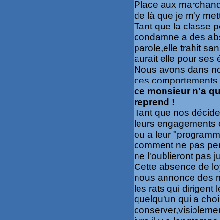
Place aux marchanda
de là que je m'y met
Tant que la classe p
condamne a des abst
parole,elle trahit s
aurait elle pour ses 
Nous avons dans not
ces comportements 
ce monsieur n'a qu'u
reprend !
Tant que nos décideu
leurs engagements c
ou a leur "program
comment ne pas pen
ne l'oublieront pas 
Cette absence de loy
nous annonce des mo
les rats qui dirigent
quelqu'un qui a chois
conserver,visibleme