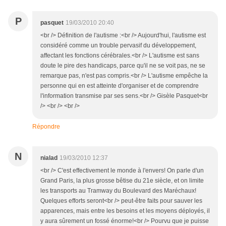
P
pasquet
19/03/2010 20:40
<br /> Définition de l'autisme :<br /> Aujourd'hui, l'autisme est
considéré comme un trouble pervasif du développement,
affectant les fonctions cérébrales.<br /> L'autisme est sans
doute le pire des handicaps, parce qu'il ne se voit pas, ne se
remarque pas, n'est pas compris.<br /> L'autisme empêche la
personne qui en est atteinte d'organiser et de comprendre
l'information transmise par ses sens.<br /> Gisèle Pasquet<br
/> <br /> <br />
Répondre
N
nialad
19/03/2010 12:37
<br /> C'est effectivement le monde à l'envers! On parle d'un
Grand Paris, la plus grosse bêtise du 21e siècle, et on limite
les transports au Tramway du Boulevard des Maréchaux!
Quelques efforts seront<br /> peut-être faits pour sauver les
apparences, mais entre les besoins et les moyens déployés, il
y aura sûrement un fossé énorme!<br /> Pourvu que je puisse