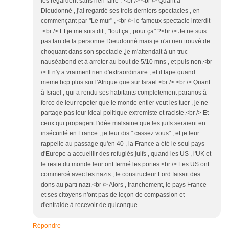
les regardent sans rien faire ."<br /> <br /> Quant à
Dieudonné , j'ai regardé ses trois derniers spectacles , en
commençant par "Le mur" , <br /> le fameux spectacle interdit
.<br /> Et je me suis dit , "tout ça , pour ça" ?<br /> Je ne suis
pas fan de la personne Dieudonné mais je n'ai rien trouvé de
choquant dans son spectacle ,je m'attendait à un truc
nauséabond et à arreter au bout de 5/10 mns , et puis non.<br
/> Il n'y a vraiment rien d'extraordinaire , et il tape quand
meme bcp plus sur l'Afrique que sur Israel.<br /> <br /> Quant
à Israel , qui a rendu ses habitants completement paranos à
force de leur repeter que le monde entier veut les tuer , je ne
partage pas leur ideal politique extremiste et raciste.<br /> Et
ceux qui propagent l'idée malsaine que les juifs seraient en
insécurité en France , je leur dis " cassez vous" , et je leur
rappelle au passage qu'en 40 , la France a été le seul pays
d'Europe a accueillir des refugiés juifs , quand les US , l'UK et
le reste du monde leur ont fermé les portes.<br /> Les US ont
commercé avec les nazis , le constructeur Ford faisait des
dons au parti nazi.<br /> Alors , franchement, le pays France
et ses citoyens n'ont pas de leçon de compassion et
d'entraide à recevoir de quiconque.
Répondre