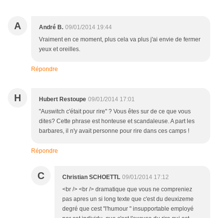
A
André B.
09/01/2014 19:44
Vraiment en ce moment, plus cela va plus j'ai envie de fermer
yeux et oreilles.
Répondre
H
Hubert Restoupe
09/01/2014 17:01
"Auswitch c'était pour rire" ? Vous êtes sur de ce que vous
dites? Cette phrase est honteuse et scandaleuse. A part les
barbares, il n'y avait personne pour rire dans ces camps !
Répondre
C
Christian SCHOETTL
09/01/2014 17:12
<br /> <br /> dramatique que vous ne compreniez
pas apres un si long texte que c'est du deuxizeme
degré que cest "l'humour " insupportable employé