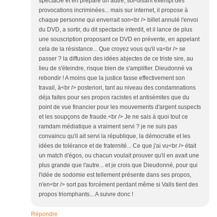
spectacle et en prépare un autre, soi-disant exempt des
provocations incriminées... mais sur internet, il propose à
chaque personne qui enverrait son<br /> billet annulé l'envoi
du DVD, a sortir, du dit spectacle interdit, et il lance de plus
une souscription proposant ce DVD en prévente, en appelant
cela de la résistance... Que croyez vous qu'il va<br /> se
passer ? la diffusion des idées abjectes de ce triste sire, au
lieu de s'éteindre, risque bien de s'amplifier. Dieudonné va
rebondir ! A moins que la justice fasse effectivement son
travail, à<br /> posteriori, tant au niveau des condamnations
déja faites pour ses propos racistes et antisémites que du
point de vue financier pour les mouvements d'argent suspects
et les soupçons de fraude.<br /> Je ne sais à quoi tout ce
ramdam médiatique a vraiment servi ? je ne suis pas
convaincu qu'il ait servi la république, la démocratie et les
idées de tolérance et de fraternité... Ce que j'ai vu<br /> était
un match d'égos, ou chacun voulait prouver qu'il en avait une
plus grande que l'autre... et je crois que Dieudonné, pour qui
l'idée de sodomie est tellement présente dans ses propos,
n'en<br /> sort pas forcément perdant même si Valls tient des
propos triomphants... A suivre donc !
Répondre