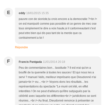
E
eddy
18/01/2015 15:35
pauvre con de sioniste,tu crois encore a la democratie ?<br />
on est manipulé comme pas possible et ce genre de mec ose
tous simplement le dire a voix haute,si il cartonneautant c'est
peut etre bien qui dis pas tant de la merde que ca
contrairement a toi !
Répondre
F
Francis Panigada
11/01/2014 20:18
Peu de commentaires bon... lassitude ? Il est vrai qu'on a
bouffé de la quenelle à toutes les sauces ! Et qui nous les a
servi ? manuel Valls, meilleur imprésario que Dieudonné n'ai
jamais<br /> eu....<br /> Voyons donc les résultats... les
représentations du spectacle "Le muré ont été, en effet
interdites ! On ne peut d'ailleurs qu'être subjugués par la
célérité avec laquelle les différentes<br /> juridictions se sont
réunies...<br /> Au final, Dieudonné renonce à présenter ce