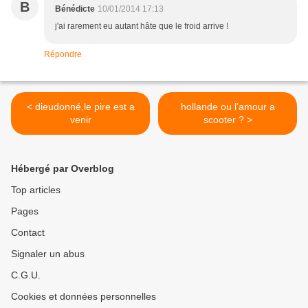
B
Bénédicte
10/01/2014 17:13
j'ai rarement eu autant hâte que le froid arrive !
Répondre
< dieudonné,le pire est a
hollande ou l'amour a
venir
scooter ? >
Hébergé par Overblog
Top articles
Pages
Contact
Signaler un abus
C.G.U.
Cookies et données personnelles