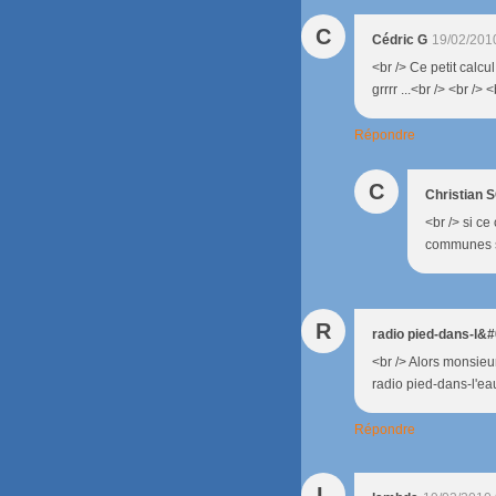
C
Cédric G
19/02/201
<br /> Ce petit calc
grrrr ...<br /> <br /> <
Répondre
C
Christian
<br /> si ce
communes so
R
radio pied-dans-l&
<br /> Alors monsieu
radio pied-dans-l'eau
Répondre
L