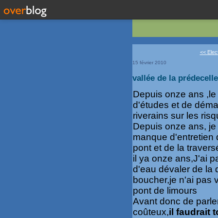
<< Elect
15 février 2010
vallée de la prédecell
Depuis onze ans ,le
d'études et de démar
riverains sur les ris
Depuis onze ans, je 
manque d'entretien 
pont et de la travers
il ya onze ans,J'ai p
d'eau dévaler de la 
boucher,je n'ai pas
pont de limours
Avant donc de parle
coûteux,
il faudrait 