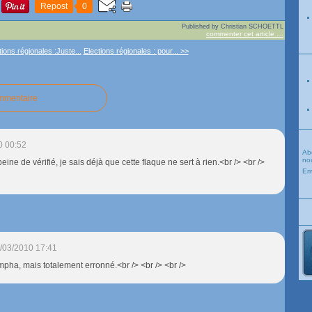
Repost
0
Published by Christian SCHOETTL
commenter cet article
…
ions régionales :Juste...
Elections régionales : pour... >>
ommentaire
0 00:52
Ab
nou
 peine de vérifié, je sais déjà que cette flaque ne sert à rien.<br /> <br />
Em
/03/2010 17:41
ympha, mais totalement erronné.<br /> <br /> <br />