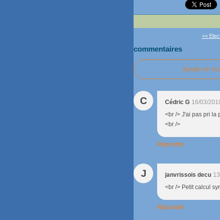
<< Elect
commentaires
Ajouter un c
C
Cédric G
16/03/201
<br /> J'ai pas pri la
<br />
Répondre
J
janvrissois decu
13
<br /> Petit calcul s
Répondre