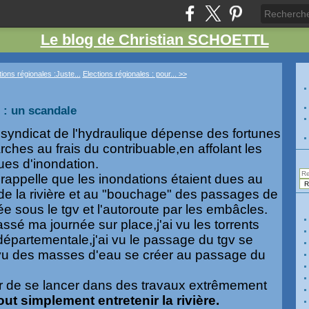
Le blog de Christian SCHOETTL
ions régionales :Juste...
Elections régionales : pour... >>
e : un scandale
 syndicat de l'hydraulique dépense des fortunes
ches au frais du contribuable,en affolant les
ques d'inondation.
rappelle que les inondations étaient dues au
de la rivière et au "bouchage" des passages de
ée sous le tgv et l'autoroute par les embâcles.
assé ma journée sur place,j'ai vu les torrents
départementale,j'ai vu le passage du tgv se
 vu des masses d'eau se créer au passage du
r de se lancer dans des travaux extrêmement
tout simplement entretenir la rivière.