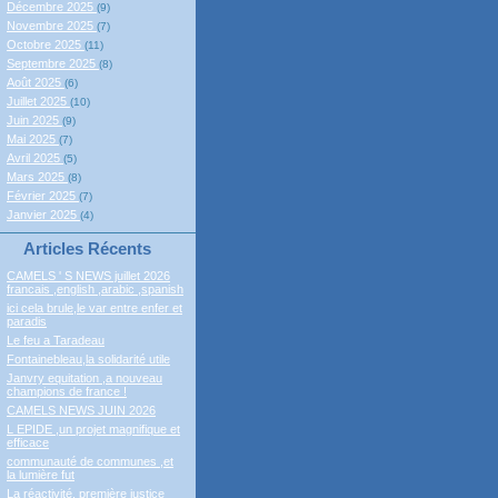
Décembre 2025
(9)
Novembre 2025
(7)
Octobre 2025
(11)
Septembre 2025
(8)
Août 2025
(6)
Juillet 2025
(10)
Juin 2025
(9)
Mai 2025
(7)
Avril 2025
(5)
Mars 2025
(8)
Février 2025
(7)
Janvier 2025
(4)
Articles Récents
CAMELS ' S NEWS juillet 2026
francais ,english ,arabic ,spanish
ici cela brule,le var entre enfer et
paradis
Le feu a Taradeau
Fontainebleau,la solidarité utile
Janvry equitation ,a nouveau
champions de france !
CAMELS NEWS JUIN 2026
L EPIDE ,un projet magnifique et
efficace
communauté de communes ,et
la lumière fut
La réactivité, première justice