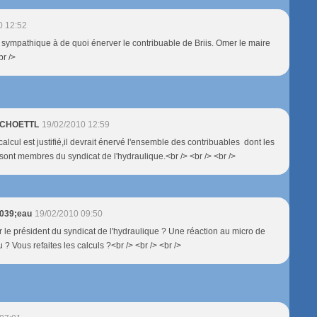
0 12:52
ul sympathique à de quoi énerver le contribuable de Briis. Omer le maire
br />
 SCHOETTL
19/02/2010 12:59
 calcul est justifié,il devrait énervé l'ensemble des contribuables dont les
nt membres du syndicat de l'hydraulique.<br /> <br /> <br />
#039;eau
19/02/2010 09:50
r le président du syndicat de l'hydraulique ? Une réaction au micro de
 ? Vous refaites les calculs ?<br /> <br /> <br />