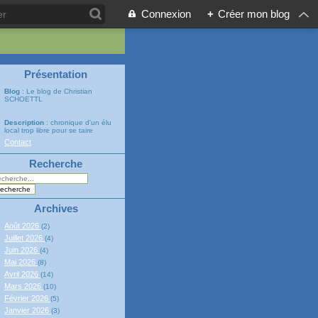
Connexion
+
Créer mon blog
Présentation
Blog
: Le blog de Christian
SCHOETTL
Description
: chronique d'un élu
local trop libre pour se taire
Contact
Recherche
Archives
Août 2026
(2)
Juillet 2026
(4)
Juin 2026
(4)
Mai 2026
(8)
Avril 2026
(14)
Mars 2026
(10)
Février 2026
(5)
Janvier 2026
(3)