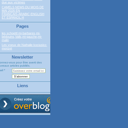
due aux victimes
CAMELS NEWS DU MOIS DE
MAI 2026 EN
FRANCAIS,ARABIC,ENGLISH
ET ESPANOL H
Pages
les schoettl mi-barbares,mi-
bédouins,Valls,mi-gauche,mi-
malin
Les voeux de Nathalie kociusko-
morizet
Newsletter
onnez-vous pour être averti des
veaux articles publiés.
ail
Liens