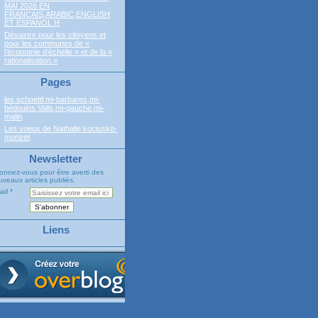
MAI 2026 EN
FRANCAIS,ARABIC,ENGLISH
ET ESPANOL H
Désastre pour les citoyens et
pour les communes de «
l’économie d’échelle » et de la «
rationalisation »
Pages
les schoettl mi-barbares,mi-
bédouins,Valls,mi-gauche,mi-
malin
Les voeux de Nathalie kociusko-
morizet
Newsletter
onnez-vous pour être averti des
veaux articles publiés.
ail
Liens