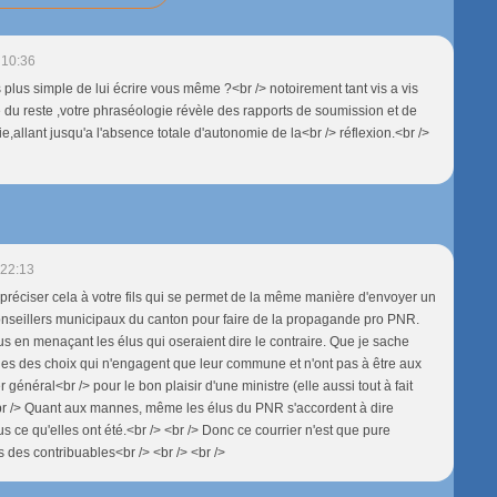
 10:36
as plus simple de lui écrire vous même ?<br /> notoirement tant vis a vis
 du reste ,votre phraséologie révèle des rapports de soumission et de
ie,allant jusqu'a l'absence totale d'autonomie de la<br /> réflexion.<br />
 22:13
 préciser cela à votre fils qui se permet de la même manière d'envoyer un
conseillers municipaux du canton pour faire de la propagande pro PNR.
lus en menaçant les élus qui oseraient dire le contraire. Que je sache
es des choix qui n'engagent que leur commune et n'ont pas à être aux
r général<br /> pour le bon plaisir d'une ministre (elle aussi tout à fait
<br /> Quant aux mannes, même les élus du PNR s'accordent à dire
us ce qu'elles ont été.<br /> <br /> Donc ce courrier n'est que pure
 des contribuables<br /> <br /> <br />