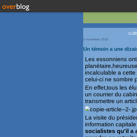
<< éle
5 novembre 2010
Un témoin a une dizain
Les essonniens ont 
planétaire,heureus
incalculable a cett
celui-ci ne sombre pa
En effet,tous les él
un courrier du cabin
transmettre un artic
La visite du présiden
information capitale
socialistes qu'il a