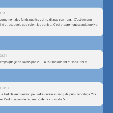
4:04
ournement des fonds publics qui ne dit pas son nom... C'est devenu
té et, ce, quels que soient les partis.... C'est proprement scandaleux!<br
08:34
temps que je ne l'avais pas vu, il a l'air malade<br /> <br /> <br />
0 23:07
que l'article en question peut-être ravalé au rang de publi reportage ???
c l'autorisation de l'auteur :-)<br /> <br /> <br />