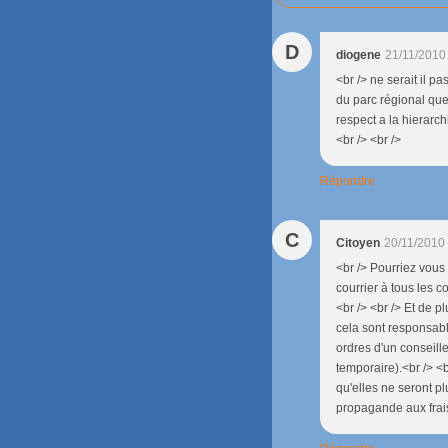
D
diogene
21/11/2010
<br /> ne serait il p
du parc régional que
respect a la hierarch
<br /> <br />
Répondre
C
Citoyen
20/11/2010
<br /> Pourriez vous
courrier à tous les 
<br /> <br /> Et de p
cela sont responsabl
ordres d'un conseille
temporaire).<br /> 
qu'elles ne seront pl
propagande aux frais