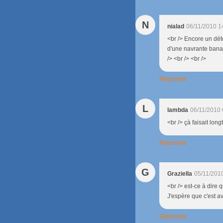
N
nialad
06/11/2010 1
<br /> Encore un dét
d'une navrante banali
/> <br /> <br />
Répondre
L
lambda
06/11/2010 
<br /> çà faisait long
Répondre
G
Graziella
05/11/201
<br /> est-ce à dire 
J'espère que c'est ave
Répondre