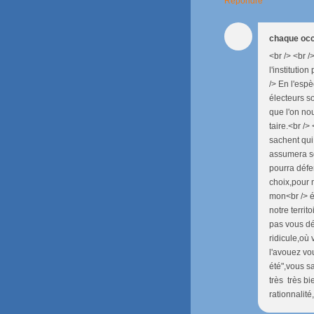
Répondre
chaque oc
<br /> <br /
l'institutio
/> En l'esp
électeurs s
que l'on nou
taire.<br />
sachent qui 
assumera so
pourra défe
choix,pour 
mon<br /> é
notre territ
pas vous dé
ridicule,où
l'avouez vo
été",vous sa
très très b
rationnalité