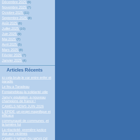
Décembre 2025
(9)
Novembre 2025
(7)
Octobre 2025
(11)
Septembre 2025
(8)
Août 2025
(6)
Juillet 2025
(10)
Juin 2025
(9)
Mai 2025
(7)
Avril 2025
(5)
Mars 2025
(8)
Février 2025
(7)
Janvier 2025
(4)
Articles Récents
ici cela brule,le var entre enfer et
paradis
Le feu a Taradeau
Fontainebleau,la solidarité utile
Janvry equitation ,a nouveau
champions de france !
CAMELS NEWS JUIN 2026
L EPIDE ,un projet magnifique et
efficace
communauté de communes ,et
la lumière fut
La réactivité, première justice
due aux victimes
CAMELS NEWS DU MOIS DE