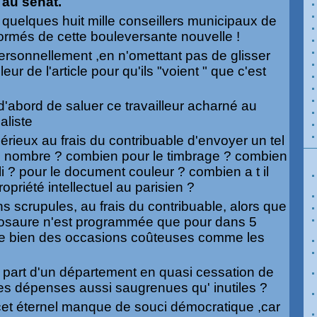
 au sénat.
les quelques huit mille conseillers municipaux de
formés de cette bouleversante nouvelle !
 personnellement ,en n'omettant pas de glisser
ur de l'article pour qu'ils "voient " que c'est
d'abord de saluer ce travailleur acharné au
aliste
rieux au frais du contribuable d'envoyer un tel
nd nombre ? combien pour le timbrage ? combien
i ? pour le document couleur ? combien a t il
opriété intellectuel au parisien ?
ans scrupules, au frais du contribuable, alors que
inosaure n'est programmée que pour dans 5
ore bien des occasions coûteuses comme les
a part d'un département en quasi cessation de
es dépenses aussi saugrenues qu' inutiles ?
r cet éternel manque de souci démocratique ,car