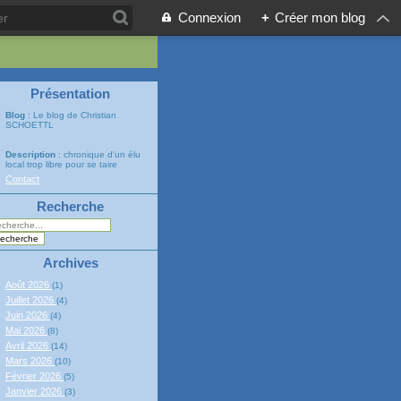
Connexion
+
Créer mon blog
Présentation
Blog
: Le blog de Christian
SCHOETTL
Description
: chronique d'un élu
local trop libre pour se taire
Contact
Recherche
Archives
Août 2026
(1)
Juillet 2026
(4)
Juin 2026
(4)
Mai 2026
(8)
Avril 2026
(14)
Mars 2026
(10)
Février 2026
(5)
Janvier 2026
(3)