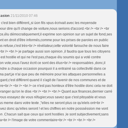
casion
21/11/2010 07:46
> c'est bien différent,,si ùon fils vpus écrivait avec les moyensde
n pour dire qu'il change de voiture,nous serions d'accord.<br /> <br /> <br
èce,élu démocratiquement,il exprime son opinion sur un sujet de fond,ses
ont en droit d'être informés,comme pour les prises de paroles en public
s refuse,c'est très<br /> révélateur,cette volonté farouche de nous faire
 <br /> <br /> je partage aussi son opinion ,il faudra que tous les citoyens
est hostile et qui ne l'est pas,chaque élu soumis qui a voté contre
n vote,vous l'avez écrit ce sont des élus<br /> responsables ,donc,il
ndre a chaque occasion pourquoi il a entrainé sa collectivité dans ce
ma part,je n'ai que peu de mémoire pour les attaques personnelles a
gard,c'est différent quand il s'agit de l'avenir de nos communes et de
oire<br /> <br /> <br /> ce n'est pas honteux d'être hostile donc cela ne doit
ranger qu'on le dise.<br /> <br /> <br /> Quant aux finances,dernier carré
 vous essayez de vous réfugier,vous savez que c'est pitoyable et vous
us meme dans votre texte ,"elles ne seront plus ce qu'elels ont<br />
vez donc qu'elles seront ! et les chiffres en notre possséssion me vont
ien .Chacun sait que ceux qui sont hostiles ,le sont subjectivement,sans
,a<br /> l'image de votre commentaire<br /> <br /> <br /> <br />