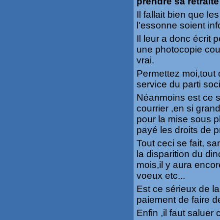
prendre sa retraite
Il fallait bien que 
l'essonne soient in
Il leur a donc écrit
une photocopie coule
vrai.
Permettez moi,tout 
service du parti soci
Néanmoins est ce sé
courrier ,en si gra
pour la mise sous pl
payé les droits de pr
Tout ceci se fait, s
la disparition du d
mois,il y aura enc
voeux etc...
Est ce sérieux de l
paiement de faire d
Enfin ,il faut salue