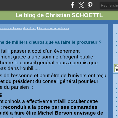
Le blog de Christian SCHOETTL
ctions cantonales,des élus...
Elections sénatoriales >>
e de milliers d'euros,que va faire le procureur ?
failli passer a coté d'un évenement
ement grace a une somme d'argent public
e heure,le conseil général nous a permis que
s dans l'oubli.....
us de l'essonne et peut être de l'univers ont reçu
et du président du conseil général pour leur
le du parisien :
t chinois a effectivement failli occulter cette
 :
reconduit a la porte par ses camarades
 aidé a faire élire,Michel Berson envisage de