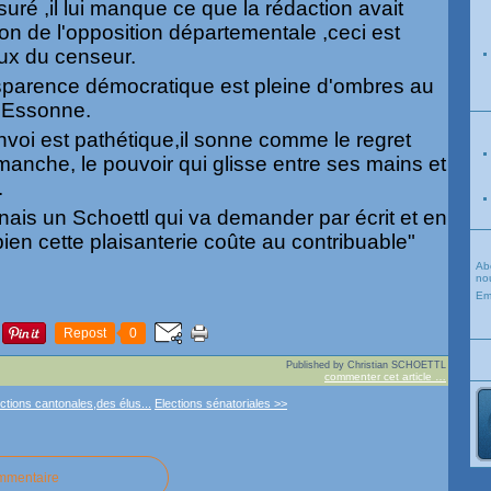
nsuré ,il lui manque ce que la rédaction avait
inion de l'opposition départementale ,ceci est
ux du censeur.
sparence démocratique est pleine d'ombres au
l'Essonne.
envoi est pathétique,il sonne comme le regret
manche, le pouvoir qui glisse entre ses mains et
.
nais un Schoettl qui va demander par écrit et en
n cette plaisanterie coûte au contribuable"
Ab
nou
Em
Repost
0
Published by Christian SCHOETTL
commenter cet article
…
ctions cantonales,des élus...
Elections sénatoriales >>
ommentaire