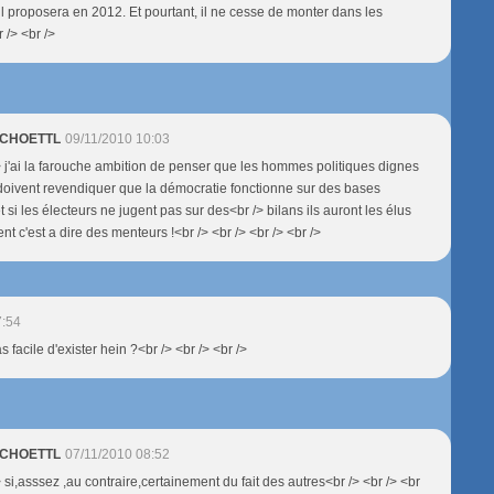
'il proposera en 2012. Et pourtant, il ne cesse de monter dans les
 /> <br />
 SCHOETTL
09/11/2010 10:03
/> j'ai la farouche ambition de penser que les hommes politiques dignes
oivent revendiquer que la démocratie fonctionne sur des bases
t si les électeurs ne jugent pas sur des<br /> bilans ils auront les élus
tent c'est a dire des menteurs !<br /> <br /> <br /> <br />
7:54
s facile d'exister hein ?<br /> <br /> <br />
 SCHOETTL
07/11/2010 08:52
> si,asssez ,au contraire,certainement du fait des autres<br /> <br /> <br