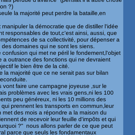
ion ?)
seu
le la majorité peut perdre la bataille,en
manipuler la démocratie que de distiller l'idée
nt responsables de tout,c'est ainsi, aussi, que
ompétences de sa collectivité, pour dépenser a
ns des domaines qui ne sont les siens.
 confusion qui met ne péril le fondement,l'objet
se a outrance des fonctions qui ne devraient
ctif le bien être de la cité.
la majorité que ce ne serait pas sur bilan
 reconduite.
s vont faire une campagne joyeuse ,sur le
vrais problèmes avec les vrais gens,ni les 100
nts peu généreux, ni les 10 millions des
x qui prennent les transports en commun,leur
on met des mois a répondre a la maison du
ennent de recevoir leur feuille d'impôts et qui
ourquoi ?" nous allons parler de ce que peut
éral parce que seuls les fondamentaux