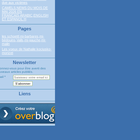
due aux victimes
CAMELS NEWS DU MOIS DE
MAI 2026 EN
FRANCAIS,ARABIC,ENGLISH
ET ESPANOL H
Pages
les schoettl mi-barbares,mi-
bédouins,Valls,mi-gauche,mi-
malin
Les voeux de Nathalie kociusko-
morizet
Newsletter
onnez-vous pour être averti des
veaux articles publiés.
ail
Liens