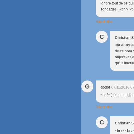
ignore tout de ce qu
sondages...<br /> <br
Répondre
C
Christian
<br /> <br 
de ce nom d
objectives e
qu'ils lmeri
G
godot
07/11/2010 0
<br /> [baillement] pa
Répondre
C
Christian
<br /> <br /