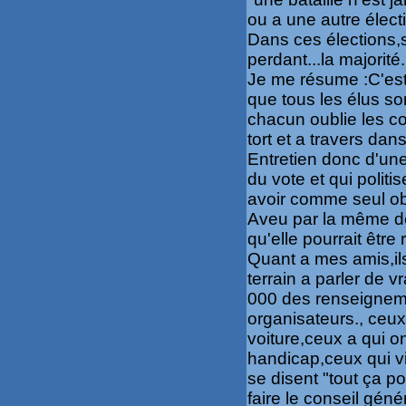
ou a une autre élect
Dans ces élections,
perda
nt...la majorité.
Je me résume :C'est 
que tous les élus so
chacun oublie les c
tort et a travers da
Entretien donc d'une
du vote et qui politi
avoir comme seul obje
Aveu par la même de 
qu'elle pourrait être
Quant a mes amis,il
terrain a parler de 
000 des renseigneme
organisateurs., ceu
voiture,ceux a qui 
handicap,ceux qui vi
se disent "tout ça p
faire le conseil gén