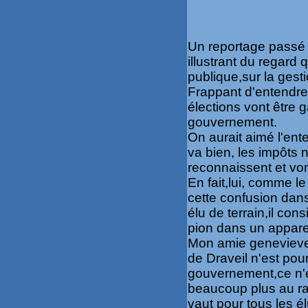
Un reportage passé ,
illustrant du regard 
publique,sur la gesti
Frappant d'entendre 
élections vont être 
gouvernement.
On aurait aimé l'ent
va bien, les impôts
reconnaissent et vo
En fait,lui, comme l
cette confusion dans
élu de terrain,il co
pion dans un apparei
Mon amie
geneviev
de
Draveil
n'est pour
gouvernement,ce n'est
beaucoup plus au raz
vaut pour tous les é