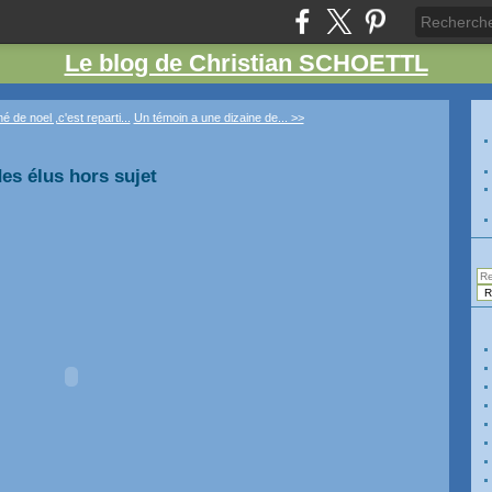
Le blog de Christian SCHOETTL
 de noel ,c'est reparti...
Un témoin a une dizaine de... >>
es élus hors sujet