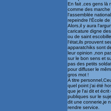
En fait ,ces gens là
comme des marche pi
l'assemblée nationale
repeindre l'École de 
Alors,il y aura l'ar
caricature digne de
ou de saint
escobill
l'état,ils prouvent s
apparatchiks
sont d
leur opinion ,non pa
sur le bon sens et s
pas des petits soldat
pour diffuser le mêm
gros mot !
A titre personnel,Ce
quel point j'ai été h
que je l'ai dit et écr
publiques sur le suj
dit une connerie,je n
rendre service.