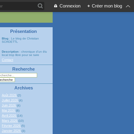
Connexion
+
Créer mon blog
Présentation
Blog
: Le blog de Christian
SCHOETTL
Description
: chronique d'un élu
local trop libre pour se taire
Contact
Recherche
Archives
Août 2026
(2)
Juillet 2026
(4)
Juin 2026
(4)
Mai 2026
(8)
Avril 2026
(14)
Mars 2026
(10)
Février 2026
(5)
Janvier 2026
(3)