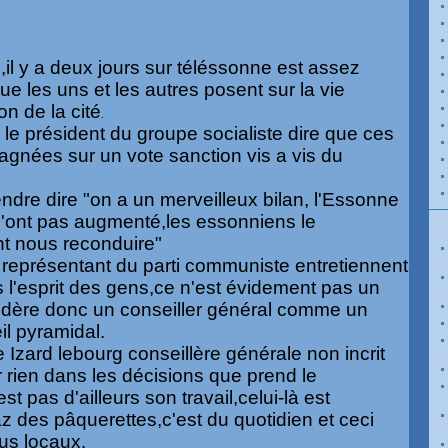
il y a deux jours sur
téléssonne
est assez
que les uns et les autres posent sur la vie
on de la cité
.
le président du groupe socialiste dire que ces
gagnées sur un vote sanction vis a vis du
endre dire "on a un merveilleux bilan,
l'Essonne
 n'ont pas augmenté,les
essonniens
le
nt nous reconduire"
e représentant du parti communiste entretiennent
 l'esprit des gens,ce n'est évidement pas un
nsidère donc un conseiller général comme un
l pyramidal.
e
Izard
lebourg
conseillère générale non
incrit
 rien dans les décisions que prend le
 pas d'ailleurs son travail,celui-là est
 des pâquerettes,c'est du quotidien et ceci
lus locaux.