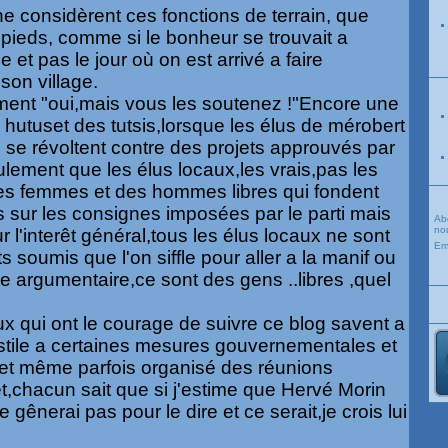
 ne considèrent ces fonctions de terrain, que
eds, comme si le bonheur se trouvait a
 et pas le jour où on est arrivé a faire
son village.
gument "oui,mais vous les soutenez !"Encore une
s
hutus
et des
tutsis
,lorsque les élus de mérobert
e
se révoltent contre des projets approuvés par
eulement que les élus locaux,les vrais,pas les
es femmes et des hommes libres qui fondent
s sur les consignes imposées par le parti mais
Ab
nou
ur
l'interêt
général,tous les élus locaux ne sont
Em
s soumis que l'on siffle pour aller a la
manif
ou
e argumentaire,ce sont des gens ..libres ,quel
ux qui ont le courage de suivre ce blog savent a
ostile a certaines mesures
gouvernementales
et
it et même parfois
organisé
des réunions
et,chacun sait que si j'estime que Hervé Morin
e gênerai pas pour le dire et ce serait,je crois lui