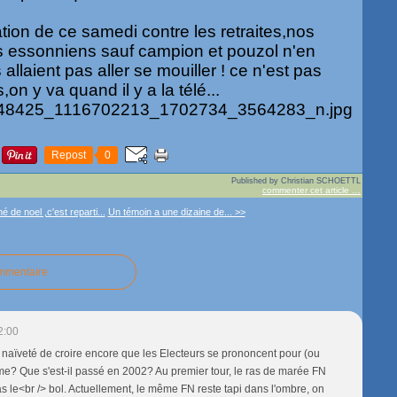
tion de ce samedi contre les retraites,nos
es essonniens sauf campion et pouzol n'en
s allaient pas aller se mouiller ! ce n'est pas
on y va quand il y a la télé...
Repost
0
Published by Christian SCHOETTL
commenter cet article
…
 de noel ,c'est reparti...
Un témoin a une dizaine de... >>
ommentaire
2:00
a naïveté de croire encore que les Electeurs se prononcent pour (ou
e? Que s'est-il passé en 2002? Au premier tour, le ras de marée FN
 ras le<br /> bol. Actuellement, le même FN reste tapi dans l'ombre, on