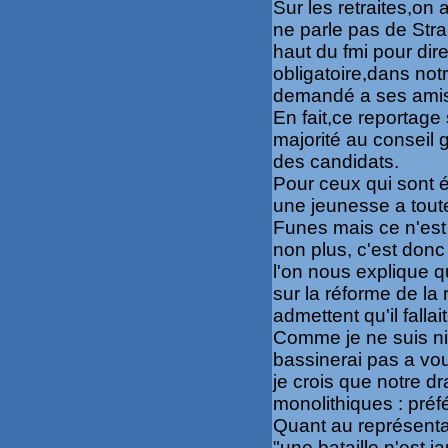
Sur les retraites,on 
ne parle pas de
Str
haut du
fmi
pour dire
obligatoire,dans no
demandé a ses amis 
En fait,ce reportage s
majorité au conseil 
des candidats.
Pour ceux qui sont 
une jeunesse a tout
Funes
mais ce n'est
non plus, c'est donc
l'on nous explique
q
sur la réforme de la 
admettent qu'il fallait
Comme je ne suis ni 
bassinerai pas a vo
je crois que notre d
monolithiques : préfé
Quant au représent
"une bataille n'est 