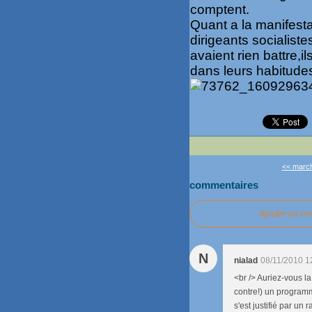
comptent.
Quant a la manifesta
dirigeants socialist
avaient rien battre,il
dans leurs habitudes,
<< marché
commentaires
Ajouter un c
N
nialad
08/11/2010 1
<br /> Auriez-vous l
contre!) un programm
s'est justifié par un