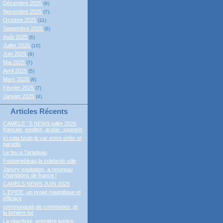
Décembre 2025
(9)
Novembre 2025
(7)
Octobre 2025
(11)
Septembre 2025
(8)
Août 2025
(6)
Juillet 2025
(10)
Juin 2025
(9)
Mai 2025
(7)
Avril 2025
(5)
Mars 2025
(8)
Février 2025
(7)
Janvier 2025
(4)
Articles Récents
CAMELS ' S NEWS juillet 2026
francais ,english ,arabic ,spanish
ici cela brule,le var entre enfer et
paradis
Le feu a Taradeau
Fontainebleau,la solidarité utile
Janvry equitation ,a nouveau
champions de france !
CAMELS NEWS JUIN 2026
L EPIDE ,un projet magnifique et
efficace
communauté de communes ,et
la lumière fut
La réactivité, première justice