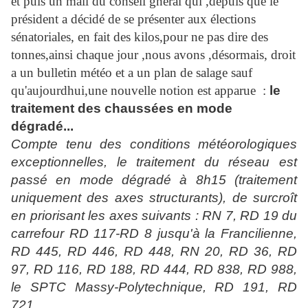
et puis un mail du conseil gnéral qui ,depuis que le
président a décidé de se présenter aux élections
sénatoriales, en fait des kilos,pour ne pas dire des
tonnes,ainsi chaque jour ,nous avons ,désormais, droit
a un bulletin météo et a un plan de salage sauf
qu'aujourdhui,une nouvelle notion est apparue :
le
traitement des chaussées en mode
dégradé...
Compte tenu des conditions météorologiques
exceptionnelles, le traitement du réseau est
passé en mode dégradé à 8h15 (traitement
uniquement des axes structurants), de surcroît
en priorisant les axes suivants : RN 7, RD 19 du
carrefour RD 117-RD 8 jusqu'à la Francilienne,
RD 445, RD 446, RD 448, RN 20, RD 36, RD
97, RD 116, RD 188, RD 444, RD 838, RD 988,
le SPTC Massy-Polytechnique, RD 191, RD
721.