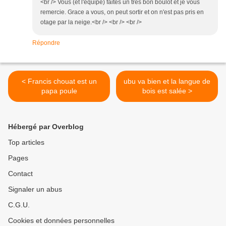
<br /> Vous (et l'équipe) faites un très bon boulot et je vous
remercie. Grace a vous, on peut sortir et on n'est pas pris en
otage par la neige.<br /> <br /> <br />
Répondre
< Francis chouat est un
ubu va bien et la langue de
papa poule
bois est salée >
Hébergé par Overblog
Top articles
Pages
Contact
Signaler un abus
C.G.U.
Cookies et données personnelles